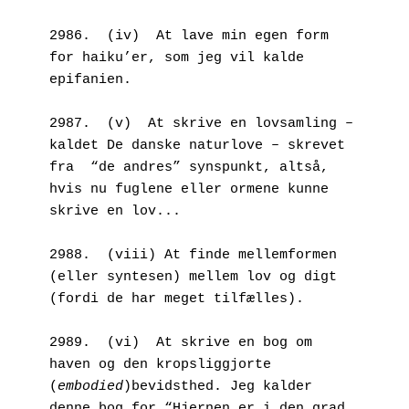
2986.  (iv)  At lave min egen form 
for haiku’er, som jeg vil kalde 
epifanien.
2987.  (v)  At skrive en lovsamling – 
kaldet De danske naturlove – skrevet 
fra  “de andres” synspunkt, altså, 
hvis nu fuglene eller ormene kunne 
skrive en lov...
2988.  (viii) At finde mellemformen 
(eller syntesen) mellem lov og digt 
(fordi de har meget tilfælles).
2989.  (vi)  At skrive en bog om 
haven og den kropsliggjorte 
(
embodied
)bevidsthed. Jeg kalder 
denne bog for “Hjernen er i den grad 