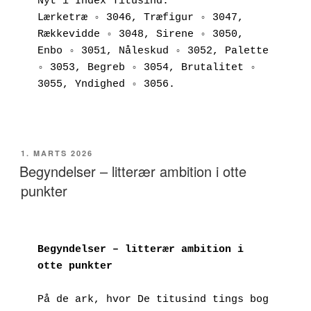
Nyt i Index Titusind:
Lærketræ ◦ 3046, Træfigur ◦ 3047, 
Rækkevidde ◦ 3048, Sirene ◦ 3050, 
Enbo ◦ 3051, Nåleskud ◦ 3052, Palette 
◦ 3053, Begreb ◦ 3054, Brutalitet ◦ 
3055, Yndighed ◦ 3056.
UDGIVET
1. MARTS 2026
DEN
Begyndelser – litterær ambition i otte
punkter
Begyndelser – litterær ambition i 
otte punkter
På de ark, hvor De titusind tings bog 