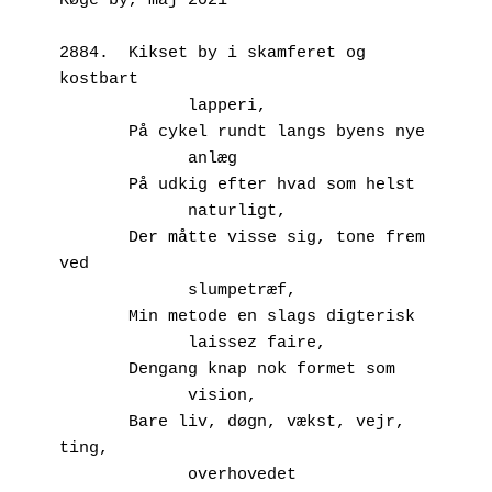
Køge by, maj 2021
2884.  Kikset by i skamferet og 
kostbart
             lapperi,
       På cykel rundt langs byens nye
             anlæg
       På udkig efter hvad som helst
             naturligt,
       Der måtte visse sig, tone frem 
ved
             slumpetræf,
       Min metode en slags digterisk
             laissez faire,
       Dengang knap nok formet som
             vision,
       Bare liv, døgn, vækst, vejr, 
ting,
             overhovedet