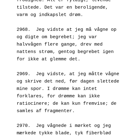
frodighed: Alt er fyldigt, levende 
tilstede. Det var en beroligende, 
varm og indkapslet drøm. 
2968.  Jeg vidste at jeg må vågne op 
og digte om begrebet; jeg var 
halvvågen flere gange, drev med 
nattens strøm, gentog begrebet igen 
for ikke at glemme det.
2969.  Jeg vidste, at jeg måtte vågne 
og skrive det ned, før dagen slettede 
mine spor. I drømme kan intet 
forklares, for drømme kan ikke 
ratiocinere; de kan kun fremvise; de 
samles af fragmenter.
2970.  Jeg vågnede i mørket og jeg 
mærkede tykke blade, tyk fiberblød 