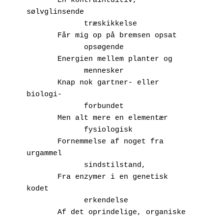
       En kontraintuitiv, 
sølvglinsende
             træskikkelse
       Får mig op på bremsen opsat
             opsøgende
       Energien mellem planter og
             mennesker
       Knap nok gartner- eller 
biologi-
             forbundet
       Men alt mere en elementær
             fysiologisk
       Fornemmelse af noget fra 
urgammel
             sindstilstand,
       Fra enzymer i en genetisk 
kodet 
             erkendelse
       Af det oprindelige, organiske