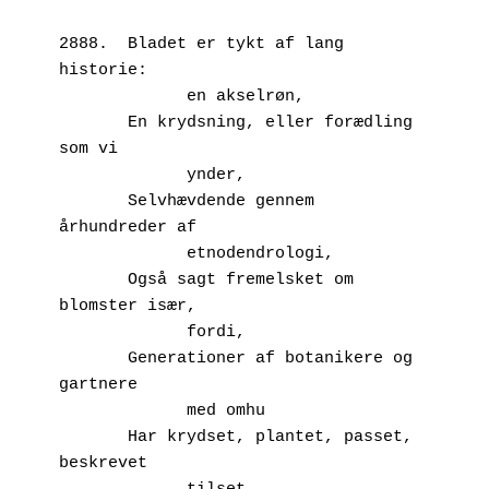
2888.  Bladet er tykt af lang 
historie:
             en akselrøn,
       En krydsning, eller forædling 
som vi 
             ynder,
       Selvhævdende gennem 
århundreder af
             etnodendrologi,
       Også sagt fremelsket om 
blomster især,
             fordi,
       Generationer af botanikere og 
gartnere
             med omhu
       Har krydset, plantet, passet, 
beskrevet