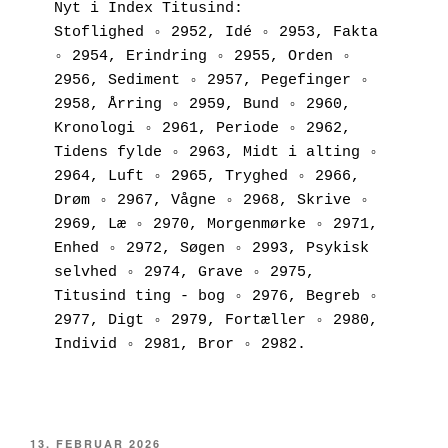
Nyt i Index Titusind:
Stoflighed ◦ 2952, Idé ◦ 2953, Fakta 
◦ 2954, Erindring ◦ 2955, Orden ◦ 
2956, Sediment ◦ 2957, Pegefinger ◦ 
2958, Årring ◦ 2959, Bund ◦ 2960, 
Kronologi ◦ 2961, Periode ◦ 2962, 
Tidens fylde ◦ 2963, Midt i alting ◦ 
2964, Luft ◦ 2965, Tryghed ◦ 2966, 
Drøm ◦ 2967, Vågne ◦ 2968, Skrive ◦ 
2969, Læ ◦ 2970, Morgenmørke ◦ 2971, 
Enhed ◦ 2972, Søgen ◦ 2993, Psykisk 
selvhed ◦ 2974, Grave ◦ 2975, 
Titusind ting - bog ◦ 2976, Begreb ◦ 
2977, Digt ◦ 2979, Fortæller ◦ 2980, 
Individ ◦ 2981, Bror ◦ 2982.
UDGIVET
13. FEBRUAR 2026