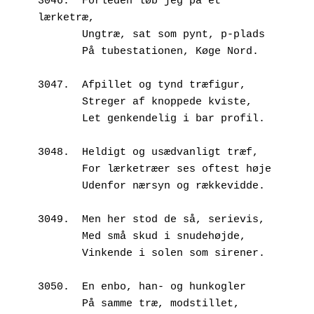
3046.  Forleden løb jeg på et 
lærketræ,
       Ungtræ, sat som pynt, p-plads
       På tubestationen, Køge Nord.
3047.  Afpillet og tynd træfigur,
       Streger af knoppede kviste,
       Let genkendelig i bar profil.
3048.  Heldigt og usædvanligt træf,
       For lærketræer ses oftest høje
       Udenfor nærsyn og rækkevidde.
3049.  Men her stod de så, serievis,
       Med små skud i snudehøjde,
       Vinkende i solen som sirener.
3050.  En enbo, han- og hunkogler
       På samme træ, modstillet,