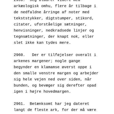
2959.  Jeg bladrer videre med 
arkæologisk omhu, flere år tilbage i 
de nedfaldne årringe af noter med 
tekststykker, digtstumper, stikord, 
citater, uforståelige sætninger, 
henvisninger, nedkradsede linjer og 
tegnsætninger, der knapt nok, eller 
slet ikke kan tydes mere.
2960.	Der er tilføjelser overalt i 
arkenes margener; nogle gange 
begynder en klamamse øverst oppe i 
den smalle venstre margen og arbejder 
sig hele vejen ned over siden, når 
bunden, og bevæger sig derefter opad 
igen i højre hovedmargen.
2961.  Betænksomt har jeg dateret 
langt de fleste ark, for der må være 