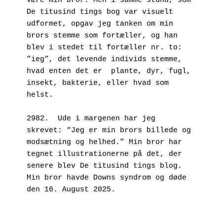
være min bror. Men i samme stund, som 
De titusind tings bog var visuelt 
udformet, opgav jeg tanken om min 
brors stemme som fortæller, og han 
blev i stedet til fortæller nr. to: 
”ieg”, det levende individs stemme, 
hvad enten det er  plante, dyr, fugl, 
insekt, bakterie, eller hvad som 
helst.
2982.  Ude i margenen har jeg 
skrevet: “Jeg er min brors billede og 
modsætning og helhed.” Min bror har 
tegnet illustrationerne på det, der 
senere blev De titusind tings blog. 
Min bror havde Downs syndrom og døde 
den 16. August 2025.