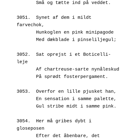
       Små og tætte ind på veddet.
3051.  Synet af dem i mildt 
farvechok,
       Hunkoglen en pink minipagode
       Med dækblade i pinseliljegul;
3052.  Sat oprejst i et Boticelli-
leje
       Af chartreuse-sarte nynåleskud
       På sprødt fosterpergament.
3053.  Overfor en lille pjusket han,
       En sensation i samme palette,
       Gul stribe midt i samme pink.
3054.  Her må gribes dybt i 
gloseposen
       Efter det åbenbare, det 