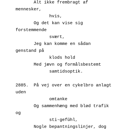
       Alt ikke frembragt af 
mennesker,
             hvis,
       Og det kan vise sig 
forstemmende
             svært,
       Jeg kan komme en sådan 
genstand på 
             klods hold
       Med jævn og formålsbestemt 
             samtidsoptik.
2885.  På vej over en cykelbro anlagt 
uden
             omtanke
       Og sammenhæng med blød trafik 
og
             sti-gefühl,
       Nogle bepantningslinjer, dog 