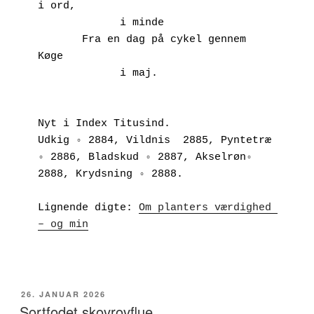
i ord,
             i minde
       Fra en dag på cykel gennem 
Køge
             i maj.
Nyt i Index Titusind.
Udkig ◦ 2884, Vildnis  2885, Pyntetræ 
◦ 2886, Bladskud ◦ 2887, Akselrøn◦ 
2888, Krydsning ◦ 2888.
Lignende digte: 
Om planters værdighed 
– og min
UDGIVET
26. JANUAR 2026
DEN
Sortfodet skovrovflue