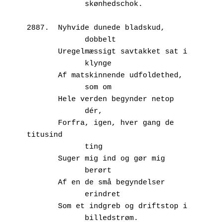
             skønhedschok.
2887.  Nyhvide dunede bladskud,
             dobbelt
       Uregelmæssigt savtakket sat i
             klynge
       Af matskinnende udfoldethed,
             som om
       Hele verden begynder netop
             dér,
       Forfra, igen, hver gang de 
titusind
             ting 
       Suger mig ind og gør mig
             berørt
       Af en de små begyndelser
             erindret
       Som et indgreb og driftstop i 
             billedstrøm.