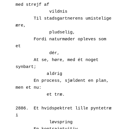
med strejf af
             vildnis
       Til stadsgartnerens umistelige 
ære,
             pludselig,
       Fordi naturmøder opleves som 
et
             dér,
       At se, høre, med ét noget 
synbart;
            aldrig
       En process, sjældent en plan, 
men et nu:
            et træ.
2886.  Et hvidspektret lille pyntetræ 
i	
             løvspring