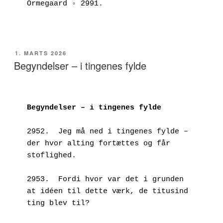
Ormegaard ◦ 2991.
UDGIVET
1. MARTS 2026
DEN
Begyndelser – i tingenes fylde
Begyndelser – i tingenes fylde
2952.  Jeg må ned i tingenes fylde – 
der hvor alting fortættes og får 
stoflighed.
2953.  Fordi hvor var det i grunden 
at idéen til dette værk, de titusind 
ting blev til?