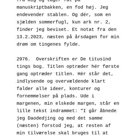
fra mig og tager fat på 
manuskriptbakken, en fod høj. Jeg 
endevender stablen. Og dér, som en 
sjælden sommerfugl, kun ark nr. 2, 
finder jeg beviset. Et notat fra den 
13.2.2023, næsten på årsdagen for min 
drøm om tingenes fylde.
2976.  Overskriften er De titusind 
tings bog. Titlen optræder hér første 
gang optræder titlen. Hér står det, 
indlysende og overvældende klart 
falder alle ideer, konturer og 
fornemmelser på plads. Ude i 
margenen, min elskede margen, står en 
lille tekst indrammet: “I går åbnede 
jeg Daodedjing og med det samme 
(næsten) forstod jeg, at resten af 
min tilværelse skal bruges til at 