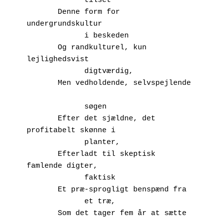
             tilset
       Denne form for 
undergrundskultur
             i beskeden
       Og randkulturel, kun 
lejlighedsvist
             digtværdig,
       Men vedholdende, selvspejlende	
             søgen
       Efter det sjældne, det 
profitabelt skønne i 
             planter,
       Efterladt til skeptisk 
famlende digter,
             faktisk
       Et præ-sprogligt benspænd fra
             et træ,
       Som det tager fem år at sætte 