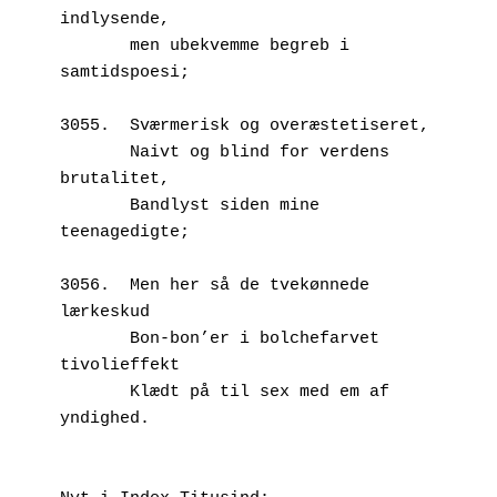
indlysende,
       men ubekvemme begreb i 
samtidspoesi;
3055.  Sværmerisk og overæstetiseret,
       Naivt og blind for verdens 
brutalitet,
       Bandlyst siden mine 
teenagedigte;
3056.  Men her så de tvekønnede 
lærkeskud
       Bon-bon’er i bolchefarvet 
tivolieffekt
       Klædt på til sex med em af 
yndighed.