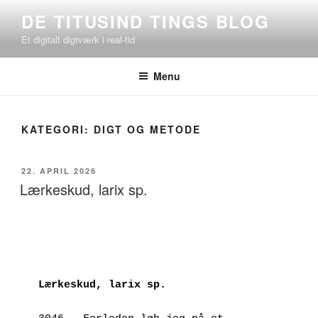
Videre
DE TITUSIND TINGS BLOG
til
Et digitalt digtværk i real-tid
indhold
Menu
KATEGORI:
DIGT OG METODE
UDGIVET
22. APRIL 2026
DEN
Lærkeskud, larix sp.
Lærkeskud, larix sp.