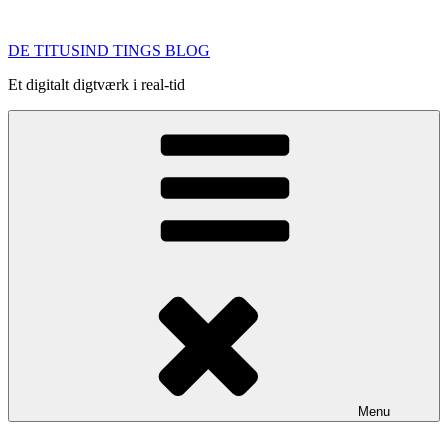
Videre
til
DE TITUSIND TINGS BLOG
indhold
Et digitalt digtværk i real-tid
Menu