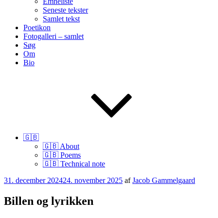
Emneliste
Seneste tekster
Samlet tekst
Poetikon
Fotogalleri – samlet
Søg
Om
Bio
🇬🇧
🇬🇧 About
🇬🇧 Poems
🇬🇧 Technical note
Udgivet
31. december 2024
24. november 2025
af
Jacob Gammelgaard
den
Billen og lyrikken