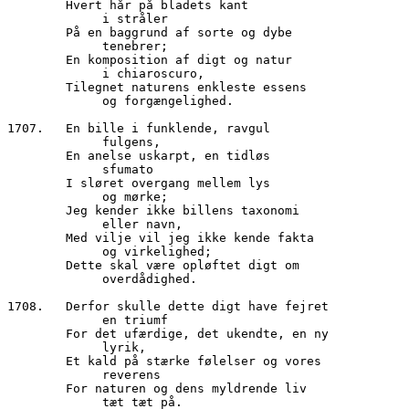
        Hvert hår på bladets kant
	     i stråler
        På en baggrund af sorte og dybe
   	     tenebrer;
        En komposition af digt og natur
	     i chiaroscuro,
        Tilegnet naturens enkleste essens
	     og forgængelighed.
1707.	En bille i funklende, ravgul
	     fulgens,
        En anelse uskarpt, en tidløs
	     sfumato
        I sløret overgang mellem lys
	     og mørke;
        Jeg kender ikke billens taxonomi
             eller navn,
        Med vilje vil jeg ikke kende fakta
             og virkelighed;
        Dette skal være opløftet digt om 
	     overdådighed.
1708.	Derfor skulle dette digt have fejret
	     en triumf
        For det ufærdige, det ukendte, en ny
	     lyrik,
        Et kald på stærke følelser og vores
	     reverens
        For naturen og dens myldrende liv
	     tæt tæt på.