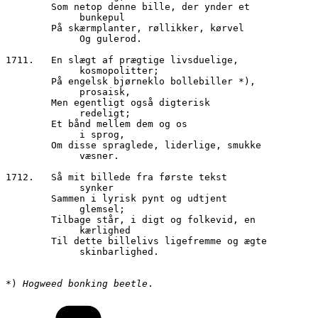
        Som netop denne bille, der ynder et
	     bunkepul
        På skærmplanter, røllikker, kørvel
	     Og gulerod.
1711.	En slægt af prægtige livsduelige,
	     kosmopolitter;
        På engelsk bjørneklo bollebiller *),
	     prosaisk,
        Men egentligt også digterisk
	     redeligt;
        Et bånd mellem dem og os
	     i sprog,
        Om disse spraglede, liderlige, smukke
	     væsner.
1712.	Så mit billede fra første tekst
	     synker
        Sammen i lyrisk pynt og udtjent
	     glemsel;
        Tilbage står, i digt og folkevid, en
	     kærlighed
        Til dette billelivs ligefremme og ægte
             skinbarlighed.
*) 
Hogweed bonking beetle
.
Kategorier