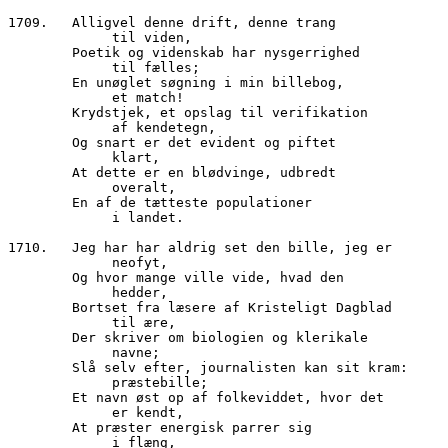
1709.	Alligvel denne drift, denne trang
	     til viden,
        Poetik og videnskab har nysgerrighed
	     til fælles;
        En unøglet søgning i min billebog,
	     et match!
        Krydstjek, et opslag til verifikation
	     af kendetegn,
        Og snart er det evident og piftet
	     klart,
        At dette er en blødvinge, udbredt
	     overalt,
        En af de tætteste populationer
	     i landet.
1710.	Jeg har har aldrig set den bille, jeg er
	     neofyt,
        Og hvor mange ville vide, hvad den
	     hedder,
        Bortset fra læsere af Kristeligt Dagblad
	     til ære,
        Der skriver om biologien og klerikale
  	     navne;
        Slå selv efter, journalisten kan sit kram:
	     præstebille;
        Et navn øst op af folkeviddet, hvor det
             er kendt,
        At præster energisk parrer sig 
             i flæng,