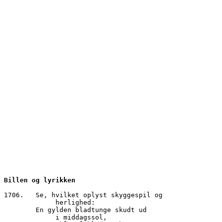
Billen og lyrikken
1706.	Se, hvilket oplyst skyggespil og
	     herlighed:
        En gylden bladtunge skudt ud
	     i middagssol,