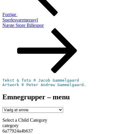
Forrige
Snerlesværmerasyl
Næste
Næste
Store Billespor
indlæg
Tekst & foto © Jacob Gammelgaard
Artwork © Peter Andrew Gammelgaard.
Emnegrupper – menu
Select a Child Category
category
6a77924a4b637