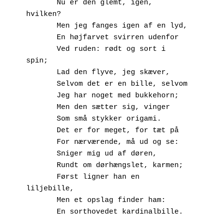
       Nu er den glemt, igen, 
hvilken?
       Men jeg fanges igen af en lyd,
       En højfarvet svirren udenfor
       Ved ruden: rødt og sort i 
spin;
       Lad den flyve, jeg skæver,
       Selvom det er en bille, selvom
       Jeg har noget med bukkehorn;
       Men den sætter sig, vinger
       Som små stykker origami.
       Det er for meget, for tæt på
       For nærværende, må ud og se:
       Sniger mig ud af døren,
       Rundt om dørhængslet, karmen;
       Først ligner han en 
liljebille,
       Men et opslag finder ham:
       En sorthovedet kardinalbille.