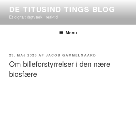
Videre
DE TITUSIND TINGS BLOG
til
Et digitalt digtværk i real-tid
indhold
Menu
UDGIVET
23. MAJ 2025
AF
JACOB GAMMELGAARD
DEN
Om billeforstyrrelser i den nære
biosfære