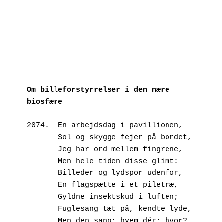
Om billeforstyrrelser i den nære 
biosfære
2074.  En arbejdsdag i pavillionen,
       Sol og skygge fejer på bordet,
       Jeg har ord mellem fingrene,
       Men hele tiden disse glimt:
       Billeder og lydspor udenfor,
       En flagspætte i et piletræ,
       Gyldne insektskud i luften;
       Fuglesang tæt på, kendte lyde,
       Men den sang: hvem dér; hvor?