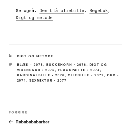
Se også: 
Den blå oliebille
, 
Bøgebuk
, 
Digt og metode
KATEGORIER
DIGT OG METODE
TAGS
BLÆK ◦ 2078
,
BUKKEHORN ◦ 2076
,
DIGT OG
VIDENSKAB ◦ 2075
,
FLAGSPÆTTE ◦ 2074
,
KARDINALBILLE ◦ 2076
,
OLIEBILLE ◦ 2077
,
ORD ◦
2074
,
SEXMIXTUR ◦ 2077
Indlægsnavigation
Forrige
FORRIGE
indlæg
Rababababarber