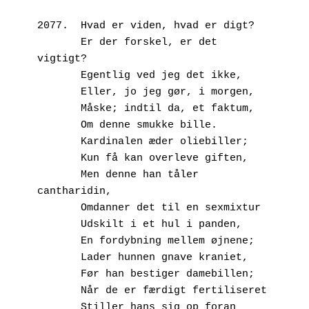
2077.  Hvad er viden, hvad er digt?
       Er der forskel, er det 
vigtigt?
       Egentlig ved jeg det ikke,
       Eller, jo jeg gør, i morgen,
       Måske; indtil da, et faktum,
       Om denne smukke bille.
       Kardinalen æder oliebiller;
       Kun få kan overleve giften,
       Men denne han tåler 
cantharidin,
       Omdanner det til en sexmixtur
       Udskilt i et hul i panden,
       En fordybning mellem øjnene;
       Lader hunnen gnave kraniet,
       Før han bestiger damebillen;
       Når de er færdigt fertiliseret
       Stiller hans sig op foran 