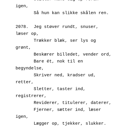
igen,
       Så hun kan slikke skålen ren.
2078.  Jeg støver rundt, snuser, 
læser op,
       Trækker blæk, ser lys og 
grønt,
       Beskærer billedet, vender ord,
       Bare ét, nok til en 
begyndelse,
       Skriver ned, kradser ud, 
retter,
       Sletter, taster ind, 
registrerer,
       Reviderer, titulerer, daterer,
       Fjerner, sætter ind, læser 
igen,
       Lægger op, tjekker, slukker.