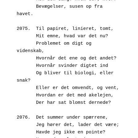
       Bevægelser, susen op fra 
havet.
2075.  Til papiret, linieret, tomt,
       Mit emne, hvad var det nu?
       Problemet om digt og 
videnskab,
       Hvornår det ene og det andet?
       Hvornår svinder digtet ind
       Og bliver til biologi, eller 
snak?
       Eller er det omvendt, og vent,
       Hvordan er det med akelejen,
       Der har sat blomst dernede?
2076.  Det summer under spærrene,
       Jeg hører det, lader det være;
       Havde jeg ikke en pointe?