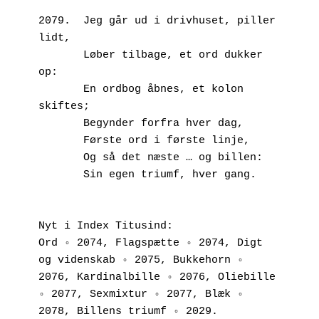
2079.  Jeg går ud i drivhuset, piller 
lidt,
       Løber tilbage, et ord dukker 
op:
       En ordbog åbnes, et kolon 
skiftes;
       Begynder forfra hver dag, 
       Første ord i første linje,
       Og så det næste … og billen:
       Sin egen triumf, hver gang.
Nyt i Index Titusind:
Ord ◦ 2074, Flagspætte ◦ 2074, Digt 
og videnskab ◦ 2075, Bukkehorn ◦ 
2076, Kardinalbille ◦ 2076, Oliebille 
◦ 2077, Sexmixtur ◦ 2077, Blæk ◦ 
2078, Billens triumf ◦ 2029.