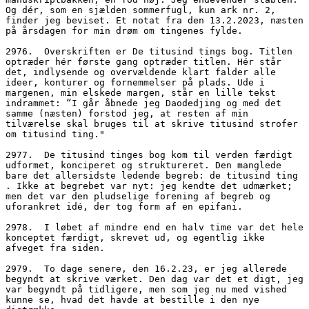
Og dér, som en sjælden sommerfugl, kun ark nr. 2, 
finder jeg beviset. Et notat fra den 13.2.2023, næsten 
på årsdagen for min drøm om tingenes fylde.
2976.  Overskriften er De titusind tings bog. Titlen 
optræder hér første gang optræder titlen. Hér står 
det, indlysende og overvældende klart falder alle 
ideer, konturer og fornemmelser på plads. Ude i 
margenen, min elskede margen, står en lille tekst 
indrammet: “I går åbnede jeg Daodedjing og med det 
samme (næsten) forstod jeg, at resten af min 
tilværelse skal bruges til at skrive titusind strofer 
om titusind ting."
2977.  De titusind tinges bog kom til verden færdigt 
udformet, konciperet og struktureret. Den manglede 
bare det allersidste ledende begreb: de titusind ting 
. Ikke at begrebet var nyt: jeg kendte det udmærket; 
men det var den pludselige forening af begreb og 
uforankret idé, der tog form af en epifani. 
2978.  I løbet af mindre end en halv time var det hele 
konceptet færdigt, skrevet ud, og egentlig ikke 
afveget fra siden.
2979.  To dage senere, den 16.2.23, er jeg allerede 
begyndt at skrive værket. Den dag var det et digt, jeg 
var begyndt på tidligere, men som jeg nu med vished 
kunne se, hvad det havde at bestille i den nye 