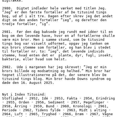
digtrække.
2980.  Digtet indleder hele værket med titlen Jeg. 
“Jeg” er den første fortæller af De titusind tings 
bog, ud af i alt tre. Dagen efter skrev jeg det andet 
digt om den anden fortæller ”ieg”, og derefter den 
tredje fortæller, ”ig”.
2981.  Før den dag baksede jeg rundt med idéer til en 
bog om den levende have, hvor en af fortællerne skulle 
være min bror. Men i samme stund, som De titusind 
tings bog var visuelt udformet, opgav jeg tanken om 
min brors stemme som fortæller, og han blev i stedet 
til fortæller nr. to: ”ieg”, det levende individs 
stemme, hvad enten det er  plante, dyr, fugl, insekt, 
bakterie, eller hvad som helst.
2982.  Ude i margenen har jeg skrevet: “Jeg er min 
brors billede og modsætning og helhed.” Min bror har 
tegnet illustrationerne på det, der senere blev De 
titusind tings blog. Min bror havde Downs syndrom og 
døde den 16. August 2025.
Nyt i Index Titusind:
Stoflighed ◦ 2952, Idé ◦ 2953, Fakta ◦ 2954, Erindring 
◦ 2955, Orden ◦ 2956, Sediment ◦ 2957, Pegefinger ◦ 
2958, Årring ◦ 2959, Bund ◦ 2960, Kronologi ◦ 2961, 
Periode ◦ 2962, Tidens fylde ◦ 2963, Midt i alting ◦ 
2964, Luft ◦ 2965, Tryghed ◦ 2966, Drøm ◦ 2967, Vågne 