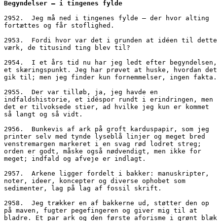
Begyndelser – i tingenes fylde
2952.  Jeg må ned i tingenes fylde – der hvor alting 
fortættes og får stoflighed.
2953.  Fordi hvor var det i grunden at idéen til dette 
værk, de titusind ting blev til?
2954.  I et års tid nu har jeg ledt efter begyndelsen, 
et skæringspunkt. Jeg har prøvet at huske, hvordan det 
gik til; men jeg finder kun fornemmelser, ingen fakta.
2955.  Der var tilløb, ja, jeg havde en 
indfaldshistorie, et idéspor rundt i erindringen, men 
det er tilvoksede stier, ad hvilke jeg kun er kommet 
så langt og så vidt.
2956.  Bunkevis af ark på groft karduspapir, som jeg 
printer selv med tynde lyseblå linjer og meget bred 
venstremargen markeret i en svag rød lodret streg; 
orden er godt, måske også nødvendigt, men ikke for 
meget; indfald og afveje er indlagt.
2957.  Arkene ligger fordelt i bakker: manuskripter, 
noter, ideer, koncepter og diverse ophobet som 
sedimenter, lag på lag af fossil skrift.
2958.  Jeg trækker en af bakkerne ud, støtter den op 
på maven, fugter pegefingeren og giver mig til at 
bladre. Et par ark og den første aforisme i grønt blæk 