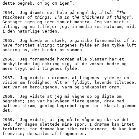
dette begreb, om og om igen”. 
2964.  Jeg drømte det hele på engelsk, altså: ”
The 
thickness of things; I’m in the thickness of things
”. 
Gentaget igen og igen som et mantra. Jeg var midt i 
alting, og nu tilføjer jeg: in media res naturum; midt 
i den naturlige verden.
2965.  Jeg havde en stærk, organiske fornemmelse af at 
have forstået alting; tingenes fylde er den tykke luft 
omkring os, der binder os sammen.
2966.  Jeg fornemmede hvordan alle planter har et 
beskyttende lag omkring sig, at de vokser bedre og 
mere trygt ud i tingenes fylde.
2967.  Jeg vidste i drømme, at tingenes fylde er en 
vision om frodighed: Alt er fyldigt, levende tilstede. 
Det var en beroligende, varm og indkapslet drøm. 
2968.  Jeg vidste at jeg må vågne op og digte om 
begrebet; jeg var halvvågen flere gange, drev med 
nattens strøm, gentog begrebet igen for ikke at glemme 
det.
2969.  Jeg vidste, at jeg måtte vågne og skrive det 
ned, før dagen slettede mine spor. I drømme kan intet 
forklares, for drømme kan ikke ratiocinere; de kan kun 
fremvise; de samles af fragmenter.