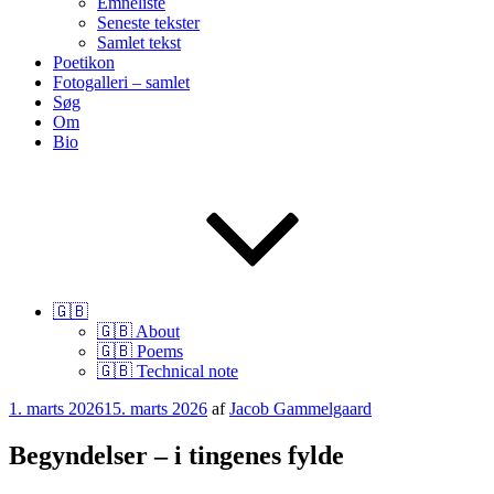
Emneliste
Seneste tekster
Samlet tekst
Poetikon
Fotogalleri – samlet
Søg
Om
Bio
🇬🇧
🇬🇧 About
🇬🇧 Poems
🇬🇧 Technical note
Udgivet
1. marts 2026
15. marts 2026
af
Jacob Gammelgaard
den
Begyndelser – i tingenes fylde