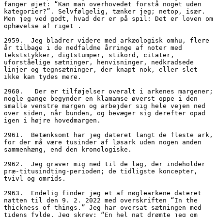
fanger øjet: “Kan man overhovedet forstå noget uden 
kategorier?”. Selvfølgelig, tænker jeg; netop, især. 
Men jeg ved godt, hvad der er på spil: Det er loven om 
ophævelse af riget .
2959.  Jeg bladrer videre med arkæologisk omhu, flere 
år tilbage i de nedfaldne årringe af noter med 
tekststykker, digtstumper, stikord, citater, 
uforståelige sætninger, henvisninger, nedkradsede 
linjer og tegnsætninger, der knapt nok, eller slet 
ikke kan tydes mere.
2960.	Der er tilføjelser overalt i arkenes margener; 
nogle gange begynder en klamamse øverst oppe i den 
smalle venstre margen og arbejder sig hele vejen ned 
over siden, når bunden, og bevæger sig derefter opad 
igen i højre hovedmargen.
2961.  Betænksomt har jeg dateret langt de fleste ark, 
for der må være tusinder af løsark uden nogen anden 
sammenhæng, end den kronologiske.
2962.  Jeg graver mig ned til de lag, der indeholder 
præ-titusindting-perioden; de tidligste koncepter, 
tvivl og omrids.
2963.  Endelig finder jeg et af nøglearkene dateret 
natten til den 9. 2. 2022 med overskriften “In the 
thickness of things.” Jeg har oversat sætningen med 
tidens fylde. Jeg skrev: “En hel nat drømte jeg om 