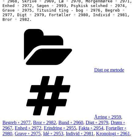
◦ 2968, Skrive ◦ 2969, Læ ◦ 2970, Morgenmørke ◦ 2971, 
Enhed ◦ 2972, Søgen ◦ 2993, Psykisk selvhed ◦ 2974, 
Grave ◦ 2975, Titusind ting - bog ◦ 2976, Begreb ◦ 
2977, Digt ◦ 2979, Fortæller ◦ 2980, Individ ◦ 2981, 
Bror ◦ 2982.
Kategorier
Digt og metode
Tags
Årring ◦ 2959
,
Begreb ◦ 2977
,
Bror ◦ 2982
,
Bund ◦ 2960
,
Digt ◦ 2979
,
Drøm ◦
2967
,
Enhed ◦ 2972
,
Erindring ◦ 2955
,
Fakta ◦ 2954
,
Fortæller ◦
2980
,
Grave ◦ 2975
,
Idé ◦ 2953
,
Individ ◦ 2981
,
Kronologi ◦ 2961
,