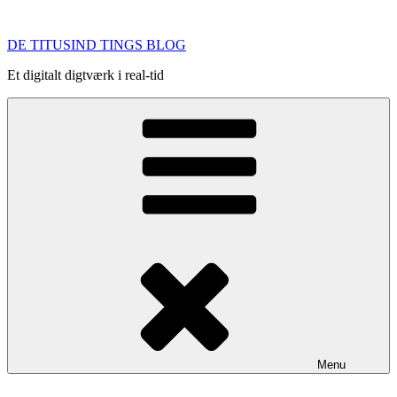
Videre
til
DE TITUSIND TINGS BLOG
indhold
Et digitalt digtværk i real-tid
Menu