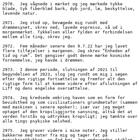
2970.  Jeg vågnede i mørket og jeg mærkede tykke 
blade, tyk fiberblød bark, dyb jord, læ, beskyttelse, 
levende natur.
2971.  Jeg stod op, bevægede mig rundt med 
drømmesynet, skrev ned, lavede espresso, så ud i 
morgenmørket. Tykkelsen eller fylden er forbindelsen 
mellem alle ting, skrev jeg.
2972.  Fem måneder senere den 9.7.22 har jeg lavet 
flere tilføjelser i margenen. Jeg skrev “Enheden af 
tid og rum”. Det gengiver godt denne mørke kosmiske 
fornemmelse, jeg havde i drømmen.
2973.  I denne periode, slutningen af 2021 til 
begyndelsen af 2023, slog jeg rundt om mig i søgen 
efter den rigtige fortsættelse og fremfor alt den 
rigtige form til at komme videre efter afslutningen af 
Liff og dens engelske oversættelse.
2974.  Jeg kredsede omkring haven som en form for 
bevidsthed og som civilisationers grundmetafor (sammen 
med maskinen i senere epoker); især var jeg meget 
optaget af den kropsliggjorte sansning, altså det at 
verden forstås og udtrykkes kropsligt; jeg tænkte over 
alle tings psykiske selvhed.
2975.  Jeg graver videre i mine noter. Jeg stiller 
bakkerne med noter fra mig og tager fat på 
manuskriptbakken, en fod høj. Jeg endevender stablen. 