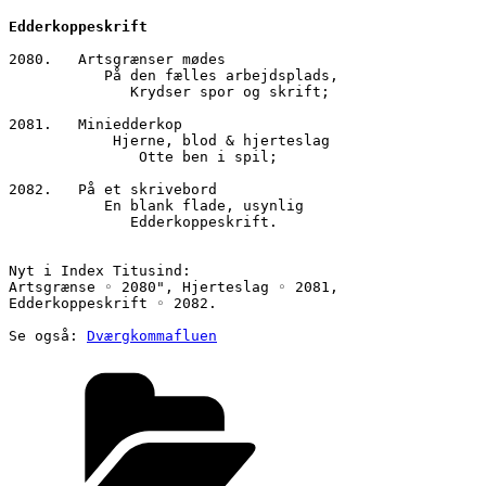
Edderkoppeskrift
2080.   Artsgrænser mødes
    	   På den fælles arbejdsplads,
    	      Krydser spor og skrift;
2081.   Miniedderkop
   	    Hjerne, blod & hjerteslag
     	       Otte ben i spil;
2082.   På et skrivebord
   	   En blank flade, usynlig
     	      Edderkoppeskrift.
Nyt i Index Titusind:
Artsgrænse ◦ 2080", Hjerteslag ◦ 2081, 
Edderkoppeskrift ◦ 2082.
Se også: 
Dværgkommafluen
Kategorier