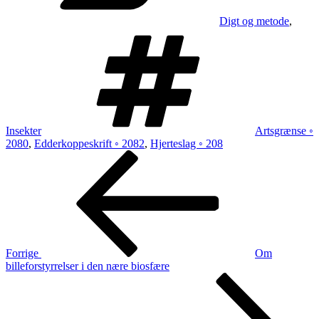
Digt og metode
,
Tags
Insekter
Artsgrænse ◦
2080
,
Edderkoppeskrift ◦ 2082
,
Hjerteslag ◦ 208
Indlægsnavigation
Forrige
indlæg
Forrige
Om
billeforstyrrelser i den nære biosfære
Næste
indlæg