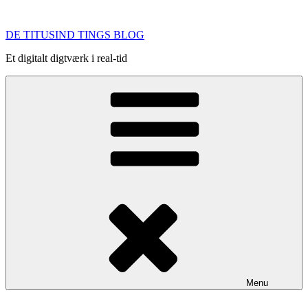
Videre
til
DE TITUSIND TINGS BLOG
indhold
Et digitalt digtværk i real-tid
Menu