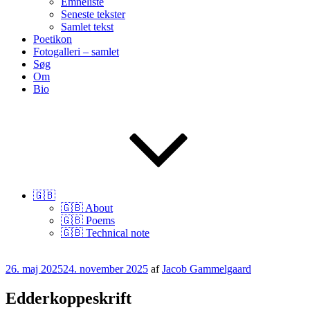
Emneliste
Seneste tekster
Samlet tekst
Poetikon
Fotogalleri – samlet
Søg
Om
Bio
🇬🇧
🇬🇧 About
🇬🇧 Poems
🇬🇧 Technical note
Udgivet
26. maj 2025
24. november 2025
af
Jacob Gammelgaard
den
Edderkoppeskrift