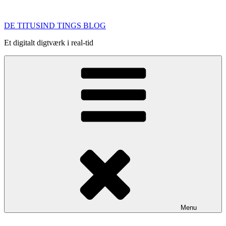
Videre
til
DE TITUSIND TINGS BLOG
indhold
Et digitalt digtværk i real-tid
Menu