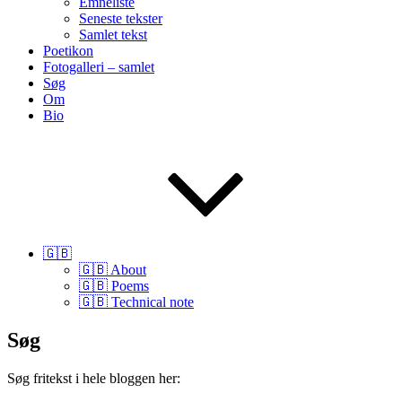
Emneliste
Seneste tekster
Samlet tekst
Poetikon
Fotogalleri – samlet
Søg
Om
Bio
🇬🇧
🇬🇧 About
🇬🇧 Poems
🇬🇧 Technical note
Søg
Søg fritekst i hele bloggen her: