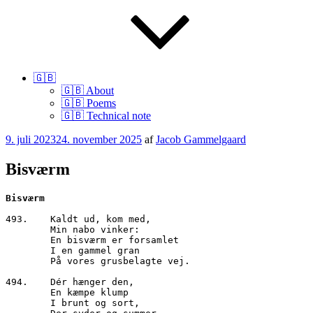
🇬🇧
🇬🇧 About
🇬🇧 Poems
🇬🇧 Technical note
Udgivet
9. juli 2023
24. november 2025
af
Jacob Gammelgaard
den
Bisværm
493.	Kaldt ud, kom med,

        Min nabo vinker:

        En bisværm er forsamlet

        I en gammel gran

        På vores grusbelagte vej.

494.	Dér hænger den,

        En kæmpe klump

        I brunt og sort,
