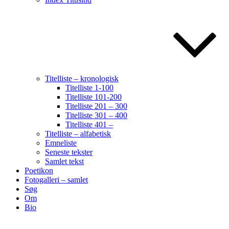
Titelliste – kronologisk
Titelliste 1-100
Titelliste 101-200
Titelliste 201 – 300
Titelliste 301 – 400
Titelliste 401 –
Titelliste – alfabetisk
Emneliste
Seneste tekster
Samlet tekst
Poetikon
Fotogalleri – samlet
Søg
Om
Bio