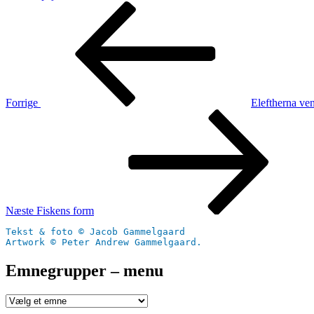
Indlægsnavigation
Forrige
indlæg
Forrige
Eleftherna ven
Næste
indlæg
Næste
Fiskens form
Tekst & foto © Jacob Gammelgaard
Artwork © Peter Andrew Gammelgaard.
Emnegrupper – menu