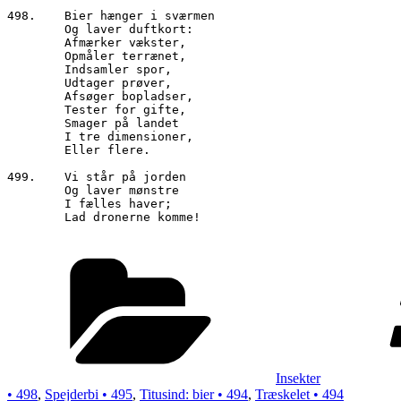
498.	Bier hænger i sværmen

        Og laver duftkort:

        Afmærker vækster,

        Opmåler terrænet,

        Indsamler spor,

        Udtager prøver,

        Afsøger bopladser,

        Tester for gifte,

        Smager på landet

        I tre dimensioner,

        Eller flere.

499.	Vi står på jorden 

        Og laver mønstre

        I fælles haver;

        Lad dronerne komme!

Kategorier
Insekter
• 498
,
Spejderbi • 495
,
Titusind: bier • 494
,
Træskelet • 494