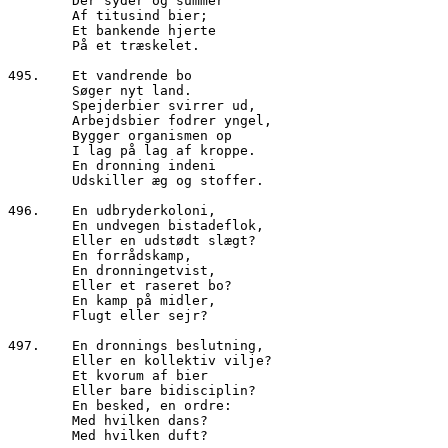
        Der syder og summer

        Af titusind bier;

        Et bankende hjerte

        På et træskelet.

495.	Et vandrende bo

        Søger nyt land.

        Spejderbier svirrer ud,

        Arbejdsbier fodrer yngel,

        Bygger organismen op

        I lag på lag af kroppe.

        En dronning indeni

        Udskiller æg og stoffer.

496.	En udbryderkoloni,

        En undvegen bistadeflok,

        Eller en udstødt slægt?

        En forrådskamp, 

        En dronningetvist,

        Eller et raseret bo?

        En kamp på midler,

        Flugt eller sejr?

497.	En dronnings beslutning,

        Eller en kollektiv vilje?

        Et kvorum af bier

        Eller bare bidisciplin?

        En besked, en ordre:

        Med hvilken dans?

        Med hvilken duft?
