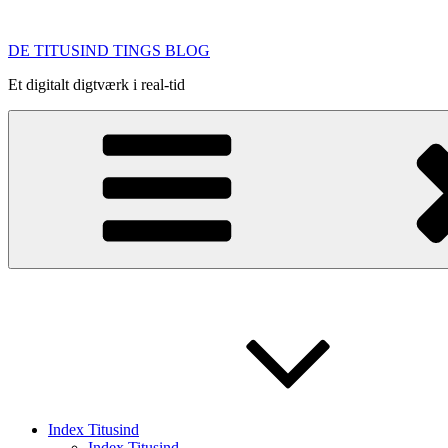
Videre
til
DE TITUSIND TINGS BLOG
indhold
Et digitalt digtværk i real-tid
Index Titusind
Index Titusind