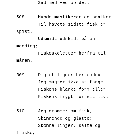
        Sad med ved bordet.

508.	Munde mastikerer og snakker

        Til havets sidste fisk er 
spist.

        Udsmidt udskidt på en 
mødding;

        Fiskeskeletter herfra til 
månen.

509.	Digtet ligger her endnu.

        Jeg magter ikke at fange

        Fiskens blanke form eller

        Fiskens frygt for sit liv.

510.	Jeg drømmer om fisk,

        Skinnende og glatte:

        Skønne linjer, salte og 
friske,
