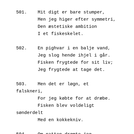
501.	Mit digt er bare stumper,

        Men jeg higer efter symmetri,

        Den æstetiske ambition

        I et fiskeskelet.

502.	En pighvar i en balje vand,

        Jeg slog hende ihjel i går.

        Fisken frygtede for sit liv;

        Jeg frygtede at tage det.

503.	Men det er løgn, et 
falskneri,

        For jeg købte for at dræbe.

        Fisken blev voldeligt 
sønderdelt

        Med en kokkekniv.
