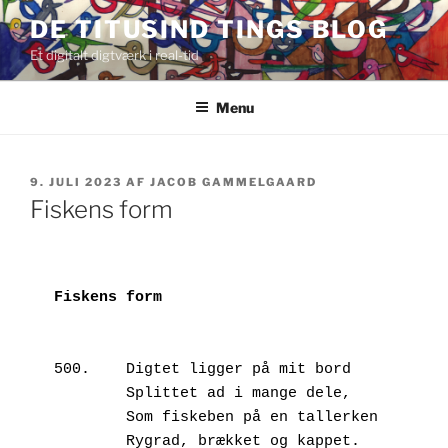
Videre
DE TITUSIND TINGS BLOG
til
Et digitalt digtværk i real-tid
indhold
Menu
UDGIVET
9. JULI 2023
AF
JACOB GAMMELGAARD
DEN
Fiskens form
500.	Digtet ligger på mit bord

        Splittet ad i mange dele,

        Som fiskeben på en tallerken 

        Rygrad, brækket og kappet.
