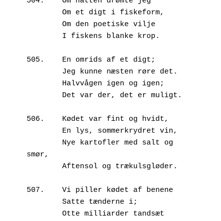
504.	Om natten drømte jeg 

        Om et digt i fiskeform,

        Om den poetiske vilje

        I fiskens blanke krop.

505.	En omrids af et digt;

        Jeg kunne næsten røre det.

        Halvvågen igen og igen;

        Det var der, det er muligt.

506.	Kødet var fint og hvidt,

        En lys, sommerkrydret vin,

        Nye kartofler med salt og 
smør,

        Aftensol og trækulsgløder.

507.	Vi piller kødet af benene

        Satte tænderne i;

        Otte milliarder tandsæt
