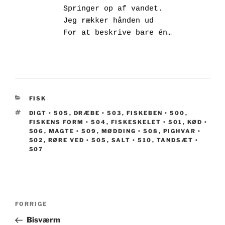
        Springer op af vandet.

        Jeg rækker hånden ud

KATEGORIER
FISK
TAGS
DIGT • 505
,
DRÆBE • 503
,
FISKEBEN • 500
,
FISKENS FORM • 504
,
FISKESKELET • 501
,
KØD •
506
,
MAGTE • 509
,
MØDDING • 508
,
PIGHVAR •
502
,
RØRE VED • 505
,
SALT • 510
,
TANDSÆT •
507
Indlægsnavigation
Forrige
FORRIGE
indlæg
Bisværm