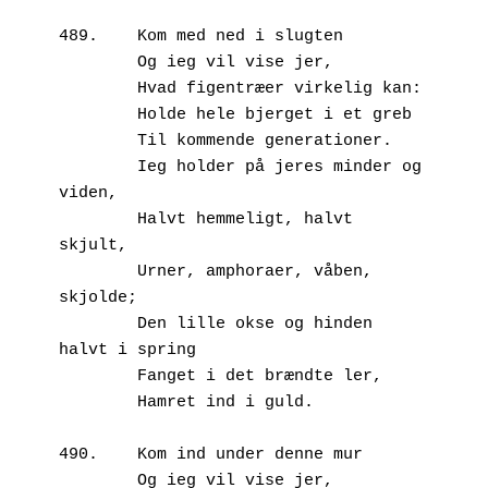
489.	Kom med ned i slugten
        Og ieg vil vise jer,
        Hvad figentræer virkelig kan:
        Holde hele bjerget i et greb
        Til kommende generationer.
        Ieg holder på jeres minder og 
viden,
        Halvt hemmeligt, halvt 
skjult,
        Urner, amphoraer, våben, 
skjolde;
        Den lille okse og hinden 
halvt i spring
        Fanget i det brændte ler, 
        Hamret ind i guld.
490.	Kom ind under denne mur
        Og ieg vil vise jer, 