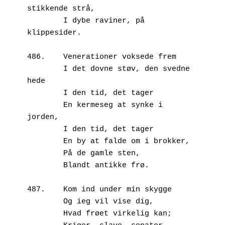
stikkende strå,
        I dybe raviner, på 
klippesider.
486.	Venerationer voksede frem
        I det dovne støv, den svedne 
hede
        I den tid, det tager 
        En kermeseg at synke i 
jorden,
        I den tid, det tager 
        En by at falde om i brokker,
        På de gamle sten, 
        Blandt antikke frø.
487.	Kom ind under min skygge
        Og ieg vil vise dig,
        Hvad frøet virkelig kan;