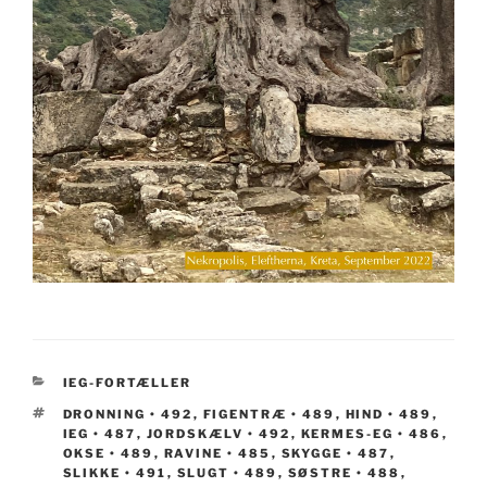
KATEGORIER
IEG-FORTÆLLER
TAGS
DRONNING • 492
,
FIGENTRÆ • 489
,
HIND • 489
,
IEG • 487
,
JORDSKÆLV • 492
,
KERMES-EG • 486
,
OKSE • 489
,
RAVINE • 485
,
SKYGGE • 487
,
SLIKKE • 491
,
SLUGT • 489
,
SØSTRE • 488
,