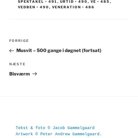
SPEKTAKEL • 491
,
URTID • 490
,
VE • 485
,
VEDBEN • 490
,
VENERATION • 486
Indlægsnavigation
Forrige
FORRIGE
indlæg
Musvit – 500 gange i døgnet (fortsat)
Næste
NÆSTE
indlæg
Bisværm
Tekst & foto © Jacob Gammelgaard
Artwork © Peter Andrew Gammelgaard.