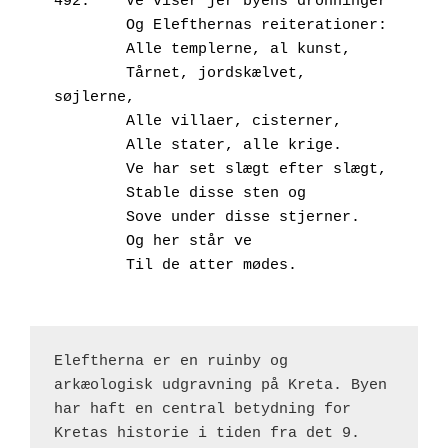
492.	Ve viser jer byens dronninger
        Og Elefthernas reiterationer:
        Alle templerne, al kunst,
        Tårnet, jordskælvet, 
søjlerne,
        Alle villaer, cisterner,
        Alle stater, alle krige.
        Ve har set slægt efter slægt,
        Stable disse sten og
        Sove under disse stjerner.
        Og her står ve
        Til de atter mødes.
Eleftherna er en ruinby og 
arkæologisk udgravning på Kreta. Byen 
har haft en central betydning for 
Kretas historie i tiden fra det 9. 