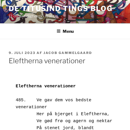
Videre
DE TITUSIND TINGS BLOG
til
Et digitalt digtværk i real-tid
indhold
Menu
UDGIVET
9. JULI 2023
AF
JACOB GAMMELGAARD
DEN
Eleftherna venerationer
Eleftherna venerationer
485.	Ve gav dem vos bedste 
venerationer
        Her på bjerget i Eleftherna,
        Ve gød frø og agern og nektar
        På stenet jord, blandt 