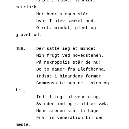
        Kriger, slave, senator, 
matriark.
        Her hvor stenen står,
        hvor I blev sænket ned,
        Ofret, mindet, glemt og 
gravet ud.
488.	Der satte ieg et minde:
        Min frugt ved hovedstenen.
        På nekropolis står de nu:
        De to damer fra Eleftherna,
        Indsat i hinandens former, 
        Sammensatte søstre i sten og 
træ,
        Indtil ieg, olivenolding, 
        Svinder ind og smuldrer væk,
        Mens stenen står tilbage
        Fra min veneration til den 
næste.