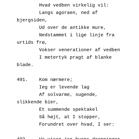
        Hvad vedben virkelig vil:
        Langs agoraen, ned af 
bjergsiden,
        Ud over de antikke mure,
        Nedstammet i lige linje fra 
urtids frø,
        Vokser venerationer af vedben
        I metertyk pragt af blanke 
blade.
491.	Kom nærmere;
        Ieg er levende lag 
        Af solvarme, sugende, 
slikkende bier,
        Et summende spektakel
        Så højt, at I stopper,
        Forundret over hvad, I ser: