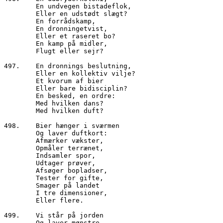
        En undvegen bistadeflok,

        Eller en udstødt slægt?

        En forrådskamp, 

        En dronningetvist,

        Eller et raseret bo?

        En kamp på midler,

        Flugt eller sejr?

497.	En dronnings beslutning,

        Eller en kollektiv vilje?

        Et kvorum af bier

        Eller bare bidisciplin?

        En besked, en ordre:

        Med hvilken dans?

        Med hvilken duft?

498.	Bier hænger i sværmen

        Og laver duftkort:

        Afmærker vækster,

        Opmåler terrænet,

        Indsamler spor,

        Udtager prøver,

        Afsøger bopladser,

        Tester for gifte,

        Smager på landet

        I tre dimensioner,

        Eller flere.

499.	Vi står på jorden 

        Og laver mønstre
