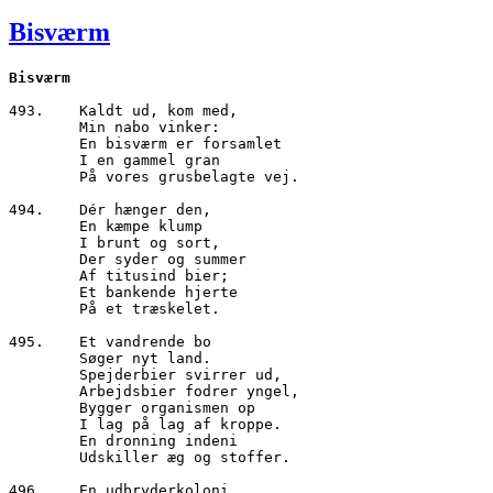
den
Bisværm
493.	Kaldt ud, kom med,

        Min nabo vinker:

        En bisværm er forsamlet

        I en gammel gran

        På vores grusbelagte vej.

494.	Dér hænger den,

        En kæmpe klump

        I brunt og sort,

        Der syder og summer

        Af titusind bier;

        Et bankende hjerte

        På et træskelet.

495.	Et vandrende bo

        Søger nyt land.

        Spejderbier svirrer ud,

        Arbejdsbier fodrer yngel,

        Bygger organismen op

        I lag på lag af kroppe.

        En dronning indeni

        Udskiller æg og stoffer.

496.	En udbryderkoloni,
