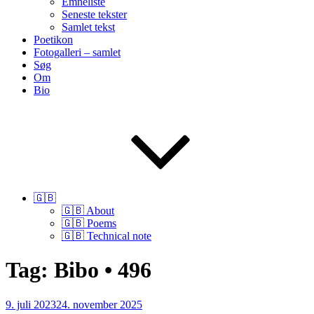
Emneliste
Seneste tekster
Samlet tekst
Poetikon
Fotogalleri – samlet
Søg
Om
Bio
🇬🇧
🇬🇧 About
🇬🇧 Poems
🇬🇧 Technical note
Tag:
Bibo • 496
Udgivet
9. juli 2023
24. november 2025