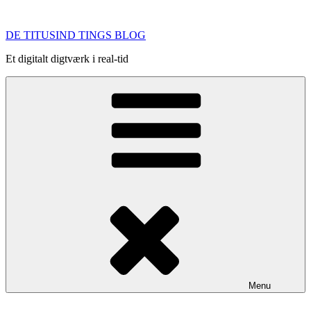
Videre
til
DE TITUSIND TINGS BLOG
indhold
Et digitalt digtværk i real-tid
Menu