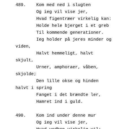
489.	Kom med ned i slugten
        Og ieg vil vise jer,
        Hvad figentræer virkelig kan:
        Holde hele bjerget i et greb
        Til kommende generationer.
        Ieg holder på jeres minder og 
viden,
        Halvt hemmeligt, halvt 
skjult,
        Urner, amphoraer, våben, 
skjolde;
        Den lille okse og hinden 
halvt i spring
        Fanget i det brændte ler, 
        Hamret ind i guld.
490.	Kom ind under denne mur
        Og ieg vil vise jer, 