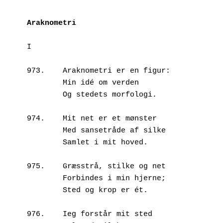
Araknometri
I
973.	Araknometri er en figur:
        Min idé om verden 
        Og stedets morfologi.
974.	Mit net er et mønster
        Med sansetråde af silke
        Samlet i mit hoved.
975.	Græsstrå, stilke og net
        Forbindes i min hjerne;
        Sted og krop er ét.
976.	Ieg forstår mit sted