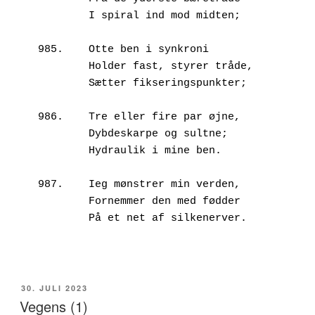
        I spiral ind mod midten;
985.	Otte ben i synkroni
        Holder fast, styrer tråde,
        Sætter fikseringspunkter;
986.	Tre eller fire par øjne,
        Dybdeskarpe og sultne;
        Hydraulik i mine ben.
987.	Ieg mønstrer min verden,
        Fornemmer den med fødder
        På et net af silkenerver.
UDGIVET
30. JULI 2023
DEN
Vegens (1)