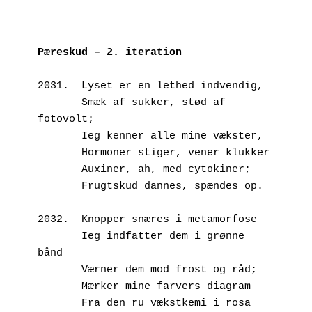
Pæreskud – 2. iteration
2031.  Lyset er en lethed indvendig,
       Smæk af sukker, stød af 
fotovolt;
       Ieg kenner alle mine vækster, 
       Hormoner stiger, vener klukker
       Auxiner, ah, med cytokiner;
       Frugtskud dannes, spændes op.
2032.  Knopper snæres i metamorfose
       Ieg indfatter dem i grønne 
bånd
       Værner dem mod frost og råd; 
       Mærker mine farvers diagram
       Fra den ru vækstkemi i rosa 