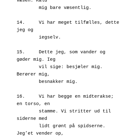
væsen. Kald 

        mig bare væsentlig.

14.	Vi har meget tilfælles, dette 
jeg og 

        iegselv.

15.	Dette jeg, som vander og 
gøder mig. Ieg 

        vil sige: besjæler mig. 
Berører mig, 

        besnakker mig.

16.	Vi har begge en midterakse; 
en torso, en 

        stamme. Vi stritter ud til 
siderne med 

        lidt grønt på spidserne. 
Jeg’et vender op,
