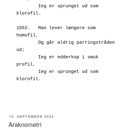
        Ieg er sprunget ud som 
klorofil.
1552.	Man lever længere som 
homofil,
        Og går aldrig parringstråden 
ud;
        Ieg er edderkop i smuk 
profil,
        Ieg er sprunget ud som 
klorofil.
UDGIVET
10. SEPTEMBER 2023
DEN
Araknometri