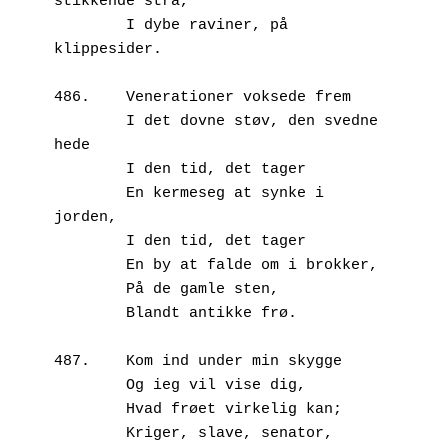
stikkende strå,
        I dybe raviner, på 
klippesider.
486.	Venerationer voksede frem
        I det dovne støv, den svedne 
hede
        I den tid, det tager 
        En kermeseg at synke i 
jorden,
        I den tid, det tager 
        En by at falde om i brokker,
        På de gamle sten, 
        Blandt antikke frø.
487.	Kom ind under min skygge
        Og ieg vil vise dig,
        Hvad frøet virkelig kan;
        Kriger, slave, senator, 