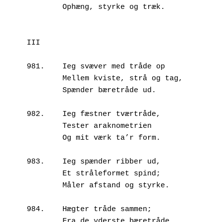
        Ophæng, styrke og træk.
III
981.	Ieg svæver med tråde op
        Mellem kviste, strå og tag,
        Spænder bæretråde ud.
982.	Ieg fæstner tværtråde,
        Tester araknometrien
        Og mit værk ta’r form.
983.	Ieg spænder ribber ud,
        Et stråleformet spind;
        Måler afstand og styrke.
984.	Hægter tråde sammen;
        Fra de yderste bæretråde