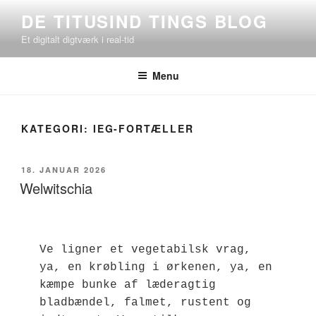
Videre
DE TITUSIND TINGS BLOG
til
Et digitalt digtværk i real-tid
indhold
Menu
KATEGORI:
IEG-FORTÆLLER
UDGIVET
18. JANUAR 2026
DEN
Welwitschia
Ve ligner et vegetabilsk vrag, 
ya, en krøbling i ørkenen, ya, en 
kæmpe bunke af læderagtig 
bladbændel, falmet, rustent og 