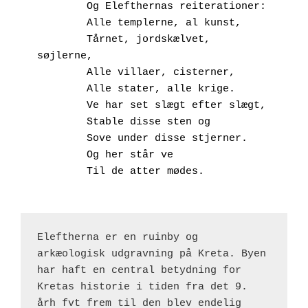
        Og Elefthernas reiterationer:
        Alle templerne, al kunst,
        Tårnet, jordskælvet, 
søjlerne,
        Alle villaer, cisterner,
        Alle stater, alle krige.
        Ve har set slægt efter slægt,
        Stable disse sten og
        Sove under disse stjerner.
        Og her står ve
        Til de atter mødes.
Eleftherna er en ruinby og 
arkæologisk udgravning på Kreta. Byen 
har haft en central betydning for 
Kretas historie i tiden fra det 9. 
årh fvt frem til den blev endelig 