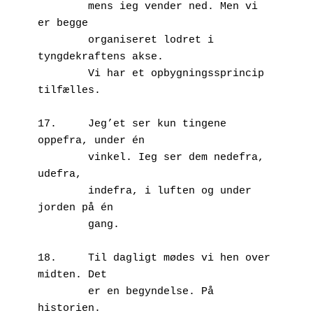
        mens ieg vender ned. Men vi 
er begge 

        organiseret lodret i 
tyngdekraftens akse. 

        Vi har et opbygningssprincip 
tilfælles.

17.	Jeg’et ser kun tingene 
oppefra, under én 

        vinkel. Ieg ser dem nedefra, 
udefra,  

        indefra, i luften og under 
jorden på én 

        gang.

18.	Til dagligt mødes vi hen over 
midten. Det 

        er en begyndelse. På 
historien. 
