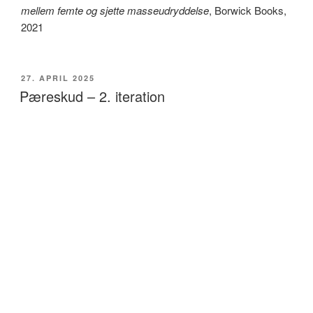
mellem femte og sjette masseudryddelse
, Borwick Books,
2021
UDGIVET
27. APRIL 2025
DEN
Pæreskud – 2. iteration