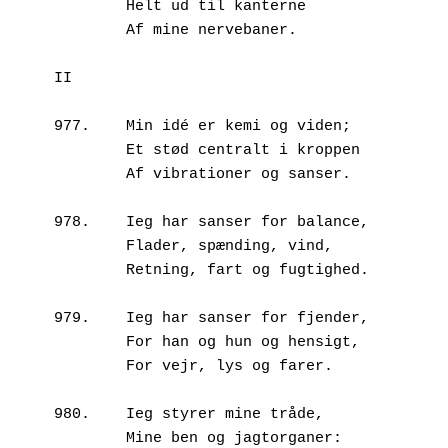
        Helt ud til kanterne
        Af mine nervebaner.
II
977.	Min idé er kemi og viden;
        Et stød centralt i kroppen
        Af vibrationer og sanser.
978.	Ieg har sanser for balance,
        Flader, spænding, vind,
        Retning, fart og fugtighed.
979.	Ieg har sanser for fjender,
        For han og hun og hensigt,
        For vejr, lys og farer.
980.	Ieg styrer mine tråde,
        Mine ben og jagtorganer: