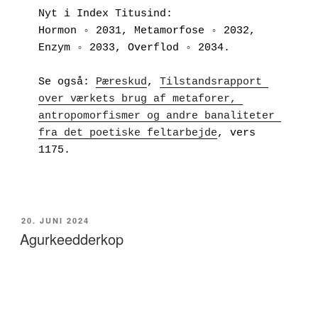
Nyt i Index Titusind:
Hormon ◦ 2031, Metamorfose ◦ 2032, 
Enzym ◦ 2033, Overflod ◦ 2034.
Se også: 
Pæreskud
, 
Tilstandsrapport 
over værkets brug af metaforer, 
antropomorfismer og andre banaliteter 
fra det poetiske feltarbejde
, vers 
1175.
UDGIVET
20. JUNI 2024
DEN
Agurkeedderkop