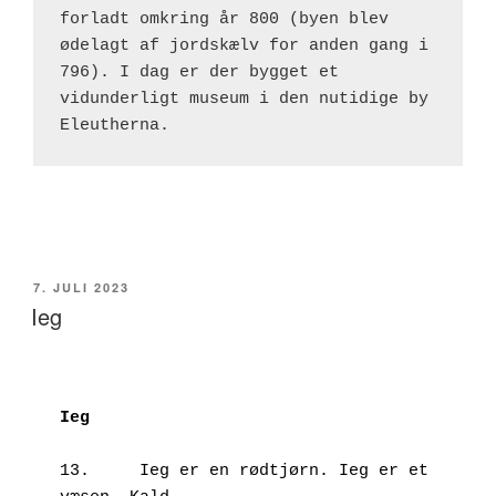
forladt omkring år 800 (byen blev 
ødelagt af jordskælv for anden gang i 
796). I dag er der bygget et 
vidunderligt museum i den nutidige by 
Eleutherna.
UDGIVET
7. JULI 2023
DEN
Ieg
13.	Ieg er en rødtjørn. Ieg er et 