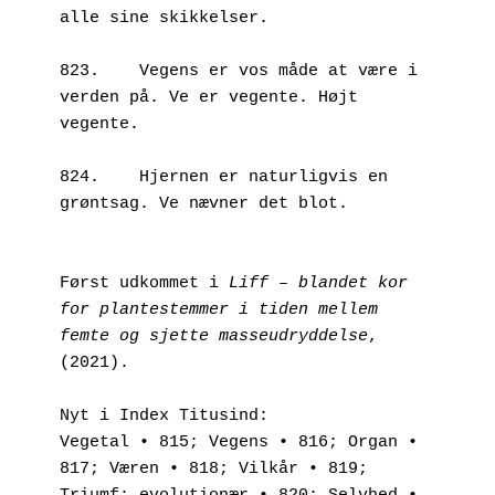
alle sine skikkelser. 

823.	Vegens er vos måde at være i 
verden på. Ve er vegente. Højt 
vegente.

824.	Hjernen er naturligvis en 
grøntsag. Ve nævner det blot. 

Først udkommet i 
Liff – blandet kor 
for plantestemmer i tiden mellem 
femte og sjette masseudryddelse
, 
(2021).

Nyt i Index Titusind:

Vegetal • 815; Vegens • 816; Organ • 
817; Væren • 818; Vilkår • 819; 