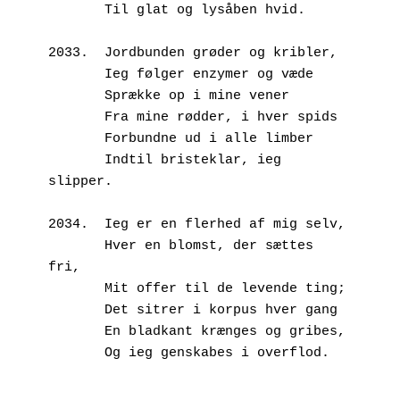
       Til glat og lysåben hvid.
2033.  Jordbunden grøder og kribler,
       Ieg følger enzymer og væde
       Sprække op i mine vener
       Fra mine rødder, i hver spids
       Forbundne ud i alle limber
       Indtil bristeklar, ieg 
slipper.
2034.  Ieg er en flerhed af mig selv,
       Hver en blomst, der sættes 
fri,
       Mit offer til de levende ting;
       Det sitrer i korpus hver gang 
       En bladkant krænges og gribes, 
       Og ieg genskabes i overflod.