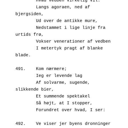
        Hvad vedben virkelig vil:
        Langs agoraen, ned af 
bjergsiden,
        Ud over de antikke mure,
        Nedstammet i lige linje fra 
urtids frø,
        Vokser venerationer af vedben
        I metertyk pragt af blanke 
blade.
491.	Kom nærmere;
        Ieg er levende lag 
        Af solvarme, sugende, 
slikkende bier,
        Et summende spektakel
        Så højt, at I stopper,
        Forundret over hvad, I ser:
492.	Ve viser jer byens dronninger