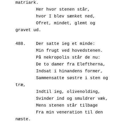
matriark.
        Her hvor stenen står,
        hvor I blev sænket ned,
        Ofret, mindet, glemt og 
gravet ud.
488.	Der satte ieg et minde:
        Min frugt ved hovedstenen.
        På nekropolis står de nu:
        De to damer fra Eleftherna,
        Indsat i hinandens former, 
        Sammensatte søstre i sten og 
træ,
        Indtil ieg, olivenolding, 
        Svinder ind og smuldrer væk,
        Mens stenen står tilbage
        Fra min veneration til den 
næste.