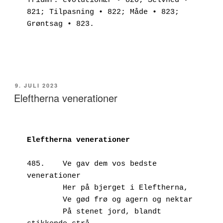
Triumf: evolutionær • 820; Selvhed • 
821; Tilpasning • 822; Måde • 823; 
Grøntsag • 823.

UDGIVET
9. JULI 2023
DEN
Eleftherna venerationer
Eleftherna venerationer
485.	Ve gav dem vos bedste 
venerationer
        Her på bjerget i Eleftherna,
        Ve gød frø og agern og nektar
        På stenet jord, blandt 