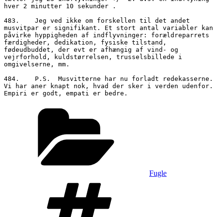
hver 2 minutter 10 sekunder .

483.	Jeg ved ikke om forskellen til det andet 
musvitpar er signifikant. Et stort antal variabler kan 
påvirke hyppigheden af indflyvninger: forældreparrets 
færdigheder, dedikation, fysiske tilstand, 
fødeudbuddet, der evt er afhængig af vind- og 
vejrforhold, kuldstørrelsen, trusselsbillede i 
omgivelserne, mm.

484.	P.S.  Musvitterne har nu forladt redekasserne. 
Vi har aner knapt nok, hvad der sker i verden udenfor. 
Kategorier
Fugle
Tags