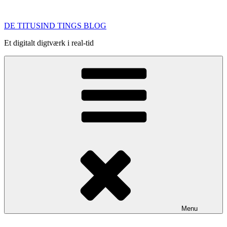
Videre
til
DE TITUSIND TINGS BLOG
indhold
Et digitalt digtværk i real-tid
Menu