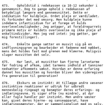
473.	Opholdstid i redekassen ca 10-12 sekunder i 
gennemsnit. Dog to gange ophold i redekassen af 
betydeligt længere end gennemsnittet. Dette er 
indikation for kuldpleje. Ordet pleje er værdiladet. 
Vi forbinder det med omsorg. Men kuldpleje kunne 
indebære infanticidium for at forøge et kulds 
overlevelsmuligheder. Jeg antager, at forældreparrets 
primære motiv er kuldets overlevelse og ikke pleje af 
enkeltindivider. Men jeg ved intet: jeg gætter, gør 
mig forestillinger).

474.	Enkelte gange sætter en musvit sig på en 
indflyvningsgren og bearbejder et fødemne med næbbet, 
mens det holdes fast mod grenen med kløerne. Muligvis 
sluger musvitten det selv.

475.	Har læst, at musvitter kan fjerne larvetarme 
før fodring af afkom, idet tarmens indhold af tanniner 
nedsætter afkommets vækst. Hvordan er denne erfaring 
dannet hos musvitten og hvordan bliver den videregivet 
fra generation til generation?

476.	Ekskurs om instinkt: At tillægge andre væsener 
instinktive reaktioner er udtryk for udbredt 
menneskelig ringeagt og benægter deres erfarings- og 
indlæringsevne. Vi siger ofte (nu mindre), at dyr 
eller fugle handler per instinkt. Men andre væsner 
kan, givet deres hjerne- og sanseapparat, have 
indlæringsmønster, der er sammenligneligt med os selv. 
