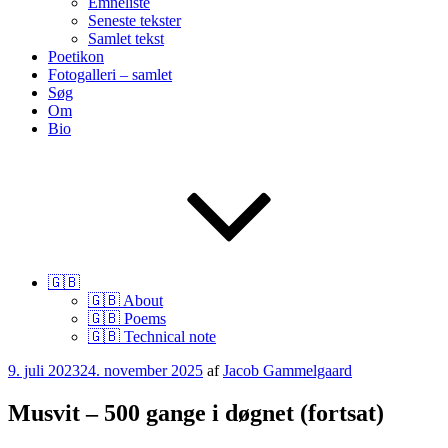
Emneliste
Seneste tekster
Samlet tekst
Poetikon
Fotogalleri – samlet
Søg
Om
Bio
🇬🇧
🇬🇧 About
🇬🇧 Poems
🇬🇧 Technical note
Udgivet
9. juli 2023
24. november 2025
af
Jacob Gammelgaard
den
Musvit – 500 gange i døgnet (fortsat)