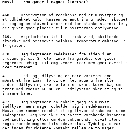
468.	Observation af redekasse med et musvitpar og 
et udklækket kuld. Kassen ophængt i ung rødeg, skygget 
af bøg og en stævnet ahorn med fem slanke stammer tæt, 
der giver gode pladser til musvitternes anflyvning.

469.	Vejrforhold: let til frisk vind, skiftende 
skydække med periodvis solskin, temperatur omkring 12-
14 grader.

470.	Jeg iagttager redekassen fra siden i en 
afstand på ca. 3 meter inde fra gazebo, der giver 
begrænset udsigt til omgivende træer men godt overblik 
over terrænet.

471.	Ind- og udflyvning er mere varieret end 
mønstret fra igår, fordi der let adgang fra alle 
sider. Udflyvning sker ofte i en skarp kurve bag om 
træet med radius 60-80 cm. Indflyvning sker af og til 
i samme bane.

472.	Jeg iagttager en enkelt gang en musvit 
indflyve, mens magen opholder sig i redekassen. 
Musvitten rammer redehullet og flyver straks væk uden 
indhopning. Jeg ved ikke om parret varskoede hinanden 
ved indflyning eller om den ankommende musvit alene 
registrerede magens tilstedeværelse. Tydeligvis var 
der ingen forudgående kontakt mellem de to mager. 
