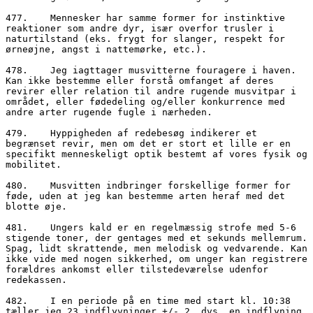
477.	Mennesker har samme former for instinktive 
reaktioner som andre dyr, især overfor trusler i 
naturtilstand (eks. frygt for slanger, respekt for 
ørneøjne, angst i nattemørke, etc.). 

478.	Jeg iagttager musvitterne fouragere i haven. 
Kan ikke bestemme eller forstå omfanget af deres 
revirer eller relation til andre rugende musvitpar i 
området, eller fødedeling og/eller konkurrence med 
andre arter rugende fugle i nærheden. 

479.	Hyppigheden af redebesøg indikerer et 
begrænset revir, men om det er stort et lille er en 
specifikt menneskeligt optik bestemt af vores fysik og 
mobilitet.

480.	Musvitten indbringer forskellige former for 
føde, uden at jeg kan bestemme arten heraf med det 
blotte øje.

481.	Ungers kald er en regelmæssig strofe med 5-6 
stigende toner, der gentages med et sekunds mellemrum. 
Spag, lidt skrattende, men melodisk og vedvarende. Kan 
ikke vide med nogen sikkerhed, om unger kan registrere 
forældres ankomst eller tilstedeværelse udenfor 
redekassen.

482.	I en periode på en time med start kl. 10:38 
tæller jeg 23 indflyvninger +/- 2. dvs. en indflyning 