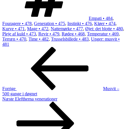
Empati • 484
,
Fouragere • 478
,
Generation • 475
,
Instinkt • 476
,
Kløer • 474
,
Kurve • 471
,
Mage • 472
,
Nattemørke • 477
,
Øjet: det blotte • 480
,
Pleje af kuld • 473
,
Revir • 479
,
Rødeg • 468
,
Temperatur • 469
,
Terræn • 470
,
Time • 482
,
Trusselsbillede • 483
,
Unger: musvit •
481
Indlægsnavigation
Forrige
indlæg
Forrige
Musvit –
500 gange i døgnet
Næste
Næste
Eleftherna venerationer
indlæg