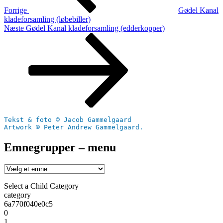
Forrige
Gødel Kanal
kladeforsamling (løbebiller)
Næste
Næste
Gødel Kanal kladeforsamling (edderkopper)
indlæg
Tekst & foto © Jacob Gammelgaard
Artwork © Peter Andrew Gammelgaard.
Emnegrupper – menu
Select a Child Category
category
6a770f040e0c5
0
1