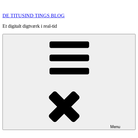
Videre
til
DE TITUSIND TINGS BLOG
indhold
Et digitalt digtværk i real-tid
Menu