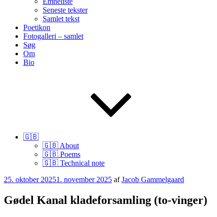
Emneliste
Seneste tekster
Samlet tekst
Poetikon
Fotogalleri – samlet
Søg
Om
Bio
🇬🇧
🇬🇧 About
🇬🇧 Poems
🇬🇧 Technical note
Udgivet
25. oktober 2025
1. november 2025
af
Jacob Gammelgaard
den
Gødel Kanal kladeforsamling (to-vinger)