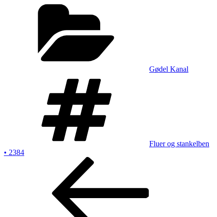
Kategorier
Gødel Kanal
Tags
Fluer og stankelben
• 2384
Indlægsnavigation
Forrige
indlæg