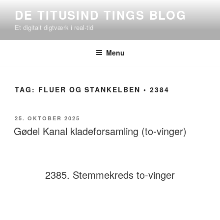
Videre
DE TITUSIND TINGS BLOG
til
Et digitalt digtværk i real-tid
indhold
Menu
TAG:
FLUER OG STANKELBEN • 2384
UDGIVET
25. OKTOBER 2025
DEN
Gødel Kanal kladeforsamling (to-vinger)
2385. Stemmekreds to-vinger