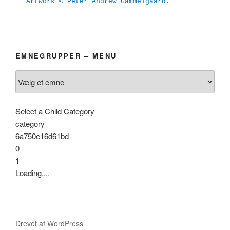
Artwork © Peter Andrew Gammelgaard.
EMNEGRUPPER – MENU
Select a Child Category
category
6a750e16d61bd
0
1
Loading....
Drevet af WordPress