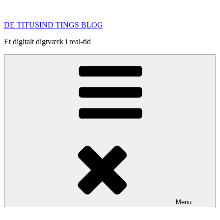
Videre
til
DE TITUSIND TINGS BLOG
indhold
Et digitalt digtværk i real-tid
Menu