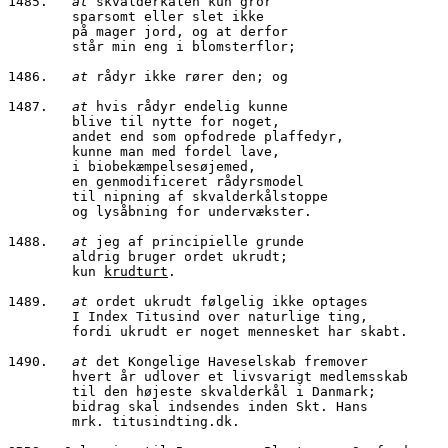
1485.	
at 
skvalderkålen kun gror
        sparsomt eller slet ikke
        på mager jord, og at derfor
        står min eng i blomsterflor;
1486.	
at
 rådyr ikke rører den; og
1487.	
at
 hvis rådyr endelig kunne
        blive til nytte for noget,
        andet end som opfodrede plaffedyr,
        kunne man med fordel lave,
        i biobekæmpelsesøjemed,
        en genmodificeret rådyrsmodel
        til nipning af skvalderkålstoppe
        og lysåbning for undervækster.
1488.   
at
 jeg af principielle grunde
        aldrig bruger ordet ukrudt;
        kun 
krudturt
.
1489.   
at
 ordet ukrudt følgelig ikke optages
        I Index Titusind over naturlige ting,
        fordi ukrudt er noget mennesket har skabt.
1490.   
at
 det Kongelige Haveselskab fremover
        hvert år udlover et livsvarigt medlemsskab
        til den højeste skvalderkål i Danmark;
        bidrag skal indsendes inden Skt. Hans
        mrk. titusindting.dk.