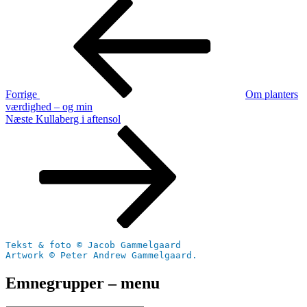
Indlægsnavigation
Forrige
indlæg
Forrige
Om planters
værdighed – og min
Næste
Næste
Kullaberg i aftensol
indlæg
Tekst & foto © Jacob Gammelgaard
Artwork © Peter Andrew Gammelgaard.
Emnegrupper – menu