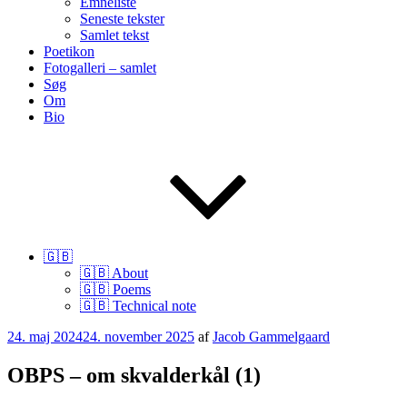
Emneliste
Seneste tekster
Samlet tekst
Poetikon
Fotogalleri – samlet
Søg
Om
Bio
🇬🇧
🇬🇧 About
🇬🇧 Poems
🇬🇧 Technical note
Udgivet
24. maj 2024
24. november 2025
af
Jacob Gammelgaard
den
OBPS – om skvalderkål (1)