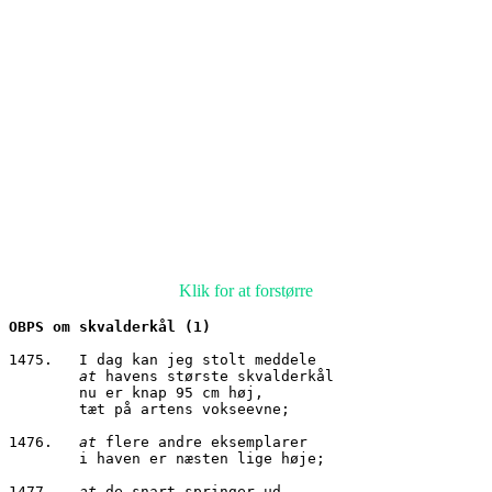
Klik for at forstørre
OBPS om skvalderkål (1)
1475.	I dag kan jeg stolt meddele
at
 havens største skvalderkål
        nu er knap 95 cm høj,
        tæt på artens vokseevne;
1476.	
at
 flere andre eksemplarer
        i haven er næsten lige høje;
1477.	
at
 de snart springer ud