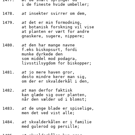
        i de fineste hvide umbeller;
1478.	
at
 insekter svirrer om dem,
1479.	
at
 det er min formodning,
        at botanisk forskning vil vise
        at planten er vært for andre
        gnaskere, sugere, nippere;
1480.	
at
 den har mange navne
        f.eks biskopsurt, fordi 
        munke dyrkede den 
        som middel mod podagra, 
        livsstilsygdom for biskopper;
1481.	
at 
jo mere haven gror,
        desto mindre kerer man sig,
        om der er skvalderkål i den,
1482.	
at
 man derfor faktisk
        kan glæde sig over planten,
        når den vælder ud i blomst;
1483.	
at
 de unge blade er spiselige,
        men det ved vist alle;
1484.	
at
 skvalderkålen er i familie
        med gulerod og persille;