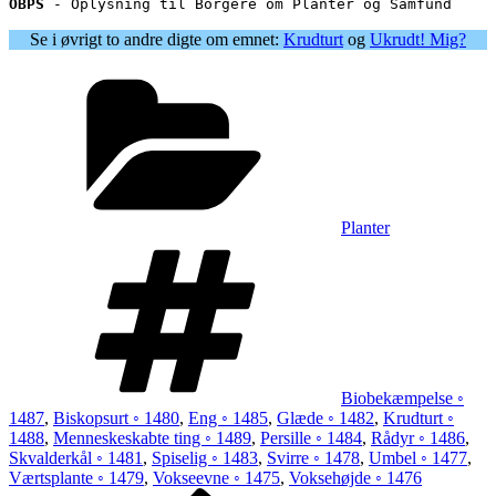
OBPS
 - Oplysning til Borgere om Planter og Samfund
Se i øvrigt to andre digte om emnet:
Krudturt
og
Ukrudt! Mig?
Kategorier
Planter
Tags
Biobekæmpelse ◦
1487
,
Biskopsurt ◦ 1480
,
Eng ◦ 1485
,
Glæde ◦ 1482
,
Krudturt ◦
1488
,
Menneskeskabte ting ◦ 1489
,
Persille ◦ 1484
,
Rådyr ◦ 1486
,
Skvalderkål ◦ 1481
,
Spiselig ◦ 1483
,
Svirre ◦ 1478
,
Umbel ◦ 1477
,
Værtsplante ◦ 1479
,
Vokseevne ◦ 1475
,
Voksehøjde ◦ 1476