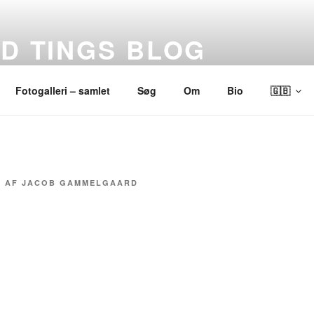
ND TINGS BLOG
Fotogalleri – samlet
Søg
Om
Bio
🇬🇧
3
AF
JACOB GAMMELGAARD