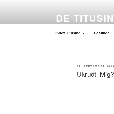
Videre
til
DE TITUSI
indhold
Et digitalt digtværk i real-tid
Index Titusind
Poetikon
UDGIVET
29. SEPTEMBER 202
DEN
Ukrudt! Mig?