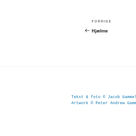
Indlægsnavig
Forrige
FORRIGE
indlæg
Hjælme
Tekst & foto © Jacob Gamme
Artwork © Peter Andrew Gam