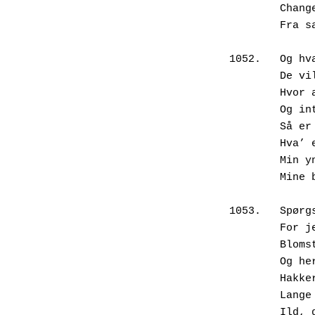
        Changeret til dyb modengrønt.

        Fra sart lilla til mørk bordeaux.

1052.	Og hvad er det for former,

        De vil have på deres plæner?

        Hvor alt skal ligne hinanden

        Og intet, der skal ligne noget.

        Så er det bare jeg spør, hvorfor?

        Hva’ er forkert i min figur,

        Min ynde, mine buer og mønstre,

        Mine blomster, min farvemosaik?

1053.	Spørgsmålet er ikke frivolt,

        For jeg ka godt li græs, kanter,

        Blomsterbede, diskrete hjørner; 

        Og her er virkelig farligt:

        Hakker, sakse, spader og spyd,

        Lange knive, flammekastere,

        Ild, gas og gift i store dunke.
