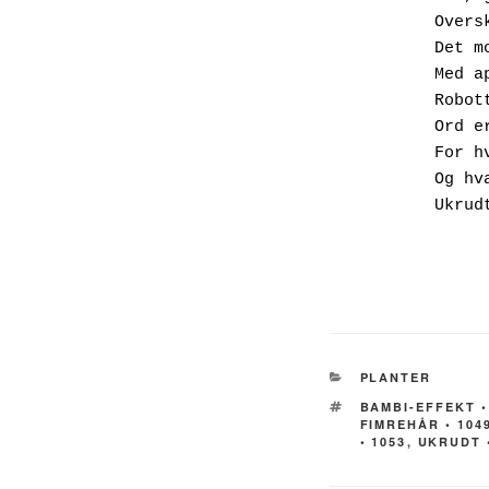
        Overskrævs på havetraktorer

        Det motoriserede plænepoliti

        Med apps, satelitforbindelser, 

        Robotter og slåmaskiner.

        Ord er vigtige, meget vigtige,

        For hvad de slår ned

        Og hvad de ka li.

        Ukrudt! Mig?

KATEGORIER
PLANTER
TAGS
BAMBI-EFFEKT •
FIMREHÅR • 104
• 1053
,
UKRUDT 