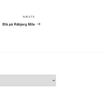
Næste
NÆSTE
indlæg
Blå på Råbjerg Mile