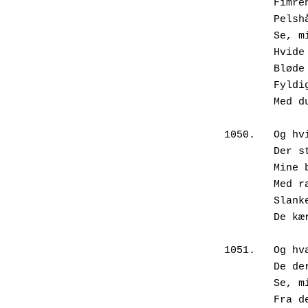
        Fimrehår, krushår, strithår,

        Pelshår, ruhår, tykt hår?

        Se, min yndigste bladbehåring,

        Hvide pyntehår langs bladranden,

        Bløde til fingerspidser;

        Fyldige, velformede blade

        Med dunhår i luksusfilt.

1050.	Og hvilke blomster er det,

        Der starter deres svime-gen?

        Mine blomster er store læber,

        Med rande af smukke børster,

        Slanke tragte og åbne munde,

        De kæreste strithår på toppen.

1051.	Og hvad slags grøn er det egentlig,

        De der havefolk begærer?

        Se, mine nuancer af farver

        Fra det hvidlige vårgrønne 
