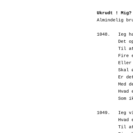
Ukrudt ! Mig?
Almindelig bru
1048.	Ieg har længe gerne ville vide

        Det optimale antal øjne

        Til at fixe en bambi-effekt.

        Fire er vel bedre end to?

        Eller er tre øjne bedre end et?

        Skal øjne sidde side om side,

        Er det ikke mere attraktivt

        Med det ene over det andet?

        Hvad er det egentlig et dåkid har,

        Som ikke jeg har?

1049.	Ieg vil også gerne vide,

        Hvad er det bedste slags hår

        Til at udløse et ae-syndrom:
