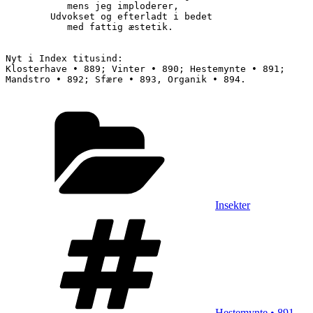
	   mens jeg imploderer,

        Udvokset og efterladt i bedet

	   med fattig æstetik.

Nyt i Index titusind:

Klosterhave • 889; Vinter • 890; Hestemynte • 891; 
Mandstro • 892; Sfære • 893, Organik • 894.

Kategorier
Insekter
Tags
Hestemynte • 891
,