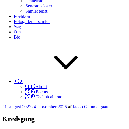
Emneliste
Seneste tekster
Samlet tekst
Poetikon
Fotogalleri – samlet
Søg
Om
Bio
🇬🇧
🇬🇧 About
🇬🇧 Poems
🇬🇧 Technical note
Udgivet
21. august 2023
24. november 2025
af
Jacob Gammelgaard
den
Kredsgang