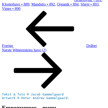
Klosterhave • 889
,
Mandstro • 892
,
Organik • 894
,
Sfære • 893
,
Vinter • 890
Indlægsnavigation
Forrige
indlæg
Forrige
Dråber
Næste
Næste
Wittgensteins have (2)
indlæg
Tekst & foto © Jacob Gammelgaard
Artwork © Peter Andrew Gammelgaard.
Emnegrupper – menu