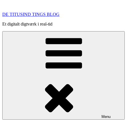
Videre
til
DE TITUSIND TINGS BLOG
indhold
Et digitalt digtværk i real-tid
Menu