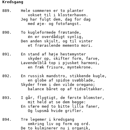
889.	Hele sommeren er to planter

	   vokset til i klosterhaven.

        Jeg har fulgt dem, dag for dag

	   med øje- og fotofangst.

890.	To kugleformede frøstande,

	   én er overdådigt synlig,

        Den anden skjult, og til vinter

	   et frøraslende memento mori.

891.	En stand af høje hestemynter

	   skyder op, skifter form, farve,

        Lavendelblå top i pjusket harmoni,

	   en fræk frisure, myntekrone.

892.	En russisk mandstro, stikkende kugle,

	   en globe af spidse svøbblade, 

        Skyder frem i den vilde oregano;

	   balance båret op af tidseltakker.

893.	I går, flygtigt, de første blomster,

	   mit held at se dem begge:

        En sfære med to bitte lilla faner,

	   Og lupsmå hvide grifler.

894.	Tre legemer i kredsgang

	   omkring liv og form og ord.

        De to kulminerer nu i organik,
