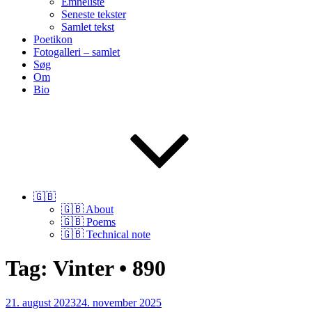
Emneliste
Seneste tekster
Samlet tekst
Poetikon
Fotogalleri – samlet
Søg
Om
Bio
🇬🇧
🇬🇧 About
🇬🇧 Poems
🇬🇧 Technical note
Tag:
Vinter • 890
Udgivet
21. august 2023
24. november 2025