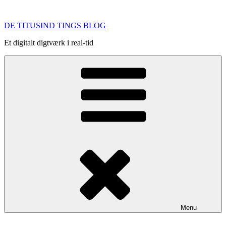
Videre
til
DE TITUSIND TINGS BLOG
indhold
Et digitalt digtværk i real-tid
Menu