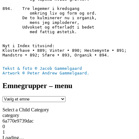
894.	Tre legemer i kredsgang

	   omkring liv og form og ord.

        De to kulminerer nu i organik,

	   mens jeg imploderer,

        Udvokset og efterladt i bedet

	   med fattig æstetik.

Nyt i Index titusind:

Klosterhave • 889; Vinter • 890; Hestemynte • 891; 
Mandstro • 892; Sfære • 893, Organik • 894.

Tekst & foto © Jacob Gammelgaard
Artwork © Peter Andrew Gammelgaard.
Emnegrupper – menu
Select a Child Category
category
6a770e9739dac
0
1
Loading....