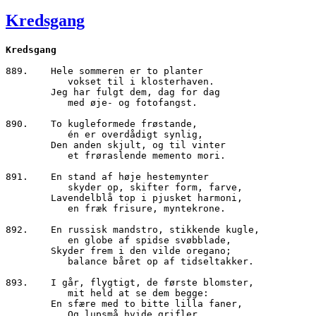
den
Kredsgang
889.	Hele sommeren er to planter

	   vokset til i klosterhaven.

        Jeg har fulgt dem, dag for dag

	   med øje- og fotofangst.

890.	To kugleformede frøstande,

	   én er overdådigt synlig,

        Den anden skjult, og til vinter

	   et frøraslende memento mori.

891.	En stand af høje hestemynter

	   skyder op, skifter form, farve,

        Lavendelblå top i pjusket harmoni,

	   en fræk frisure, myntekrone.

892.	En russisk mandstro, stikkende kugle,

	   en globe af spidse svøbblade, 

        Skyder frem i den vilde oregano;

	   balance båret op af tidseltakker.

893.	I går, flygtigt, de første blomster,

	   mit held at se dem begge:

        En sfære med to bitte lilla faner,

	   Og lupsmå hvide grifler.
