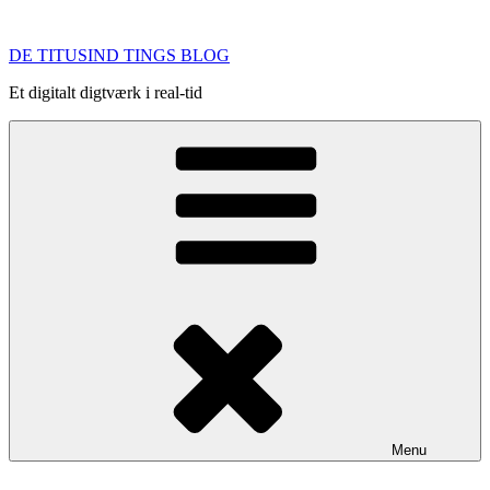
Videre
til
DE TITUSIND TINGS BLOG
indhold
Et digitalt digtværk i real-tid
Menu