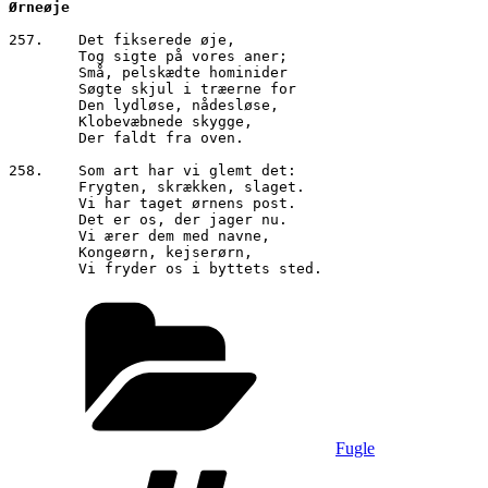
Ørneøje
257.	Det fikserede øje,

        Tog sigte på vores aner;

        Små, pelskædte hominider

        Søgte skjul i træerne for

        Den lydløse, nådesløse, 

        Klobevæbnede skygge,

        Der faldt fra oven.

258.	Som art har vi glemt det:

        Frygten, skrækken, slaget.

        Vi har taget ørnens post.

        Det er os, der jager nu.

        Vi ærer dem med navne,

        Kongeørn, kejserørn,

Kategorier
Fugle
Tags