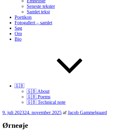
Emneliste
Seneste tekster
Samlet tekst
Poetikon
Fotogalleri – samlet
Søg
Om
Bio
🇬🇧
🇬🇧 About
🇬🇧 Poems
🇬🇧 Technical note
Udgivet
9. juli 2023
24. november 2025
af
Jacob Gammelgaard
den
Ørneøje