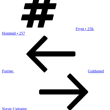
Frygt • 258
,
Hominid • 257
Indlægsnavigation
Forrige
indlæg
Forrige
Guldsmed
Næste
indlæg
Næste
Ugleøjne