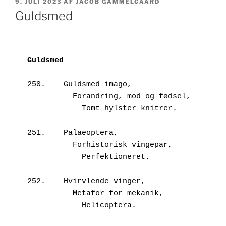
UDGIVET
9. JULI 2023
AF
JACOB GAMMELGAARD
DEN
Guldsmed
250.	Guldsmed imago,

          Forandring, mod og fødsel,

            Tomt hylster knitrer.

251.	Palaeoptera,

          Forhistorisk vingepar,

            Perfektioneret.

252.	Hvirvlende vinger,

          Metafor for mekanik,

            Helicoptera.
