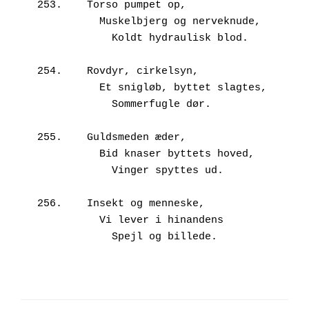
253.	Torso pumpet op,

          Muskelbjerg og nerveknude,

            Koldt hydraulisk blod.

254.	Rovdyr, cirkelsyn,

          Et snigløb, byttet slagtes,

            Sommerfugle dør.

255.	Guldsmeden æder,

          Bid knaser byttets hoved,

            Vinger spyttes ud.

256.	Insekt og menneske,

          Vi lever i hinandens
