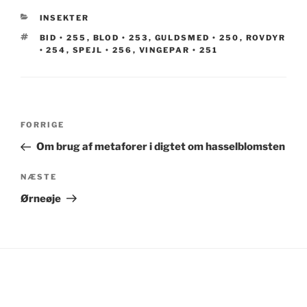
KATEGORIER
INSEKTER
TAGS
BID • 255
,
BLOD • 253
,
GULDSMED • 250
,
ROVDYR
• 254
,
SPEJL • 256
,
VINGEPAR • 251
Indlægsnavigation
Forrige
FORRIGE
indlæg
Om brug af metaforer i digtet om hasselblomsten
Næste
NÆSTE
indlæg
Ørneøje