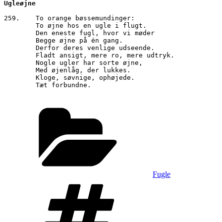
259.	To orange bøssemundinger:

        To øjne hos en ugle i flugt. 

        Den eneste fugl, hvor vi møder

        Begge øjne på én gang.

        Derfor deres venlige udseende.

        Fladt ansigt, mere ro, mere udtryk.

        Nogle ugler har sorte øjne,

        Med øjenlåg, der lukkes.

        Kloge, søvnige, ophøjede.

        Tæt forbundne.

Kategorier
Fugle
Tags