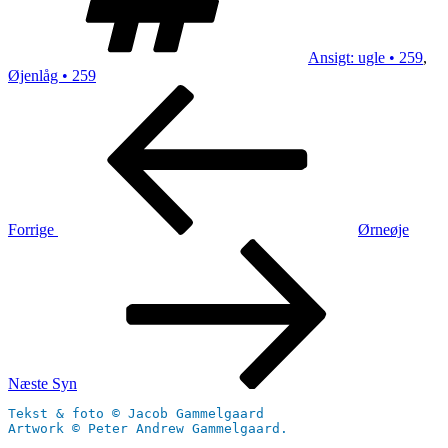
Ansigt: ugle • 259
,
Øjenlåg • 259
Indlægsnavigation
Forrige
indlæg
Forrige
Ørneøje
Næste
indlæg
Næste
Syn
Tekst & foto © Jacob Gammelgaard
Artwork © Peter Andrew Gammelgaard.