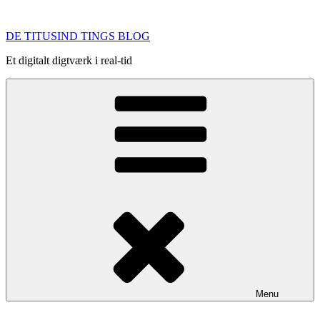
Videre
til
DE TITUSIND TINGS BLOG
indhold
Et digitalt digtværk i real-tid
Menu