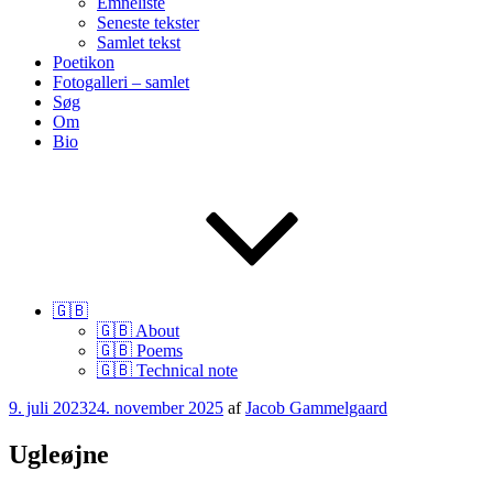
Emneliste
Seneste tekster
Samlet tekst
Poetikon
Fotogalleri – samlet
Søg
Om
Bio
🇬🇧
🇬🇧 About
🇬🇧 Poems
🇬🇧 Technical note
Udgivet
9. juli 2023
24. november 2025
af
Jacob Gammelgaard
den
Ugleøjne