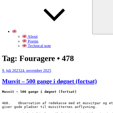
About
Poems
Technical note
Tag:
Fouragere • 478
Udgivet
9. juli 2023
24. november 2025
den
Musvit – 500 gange i døgnet (fortsat)
468.	Observation af redekasse med et musvitpar og et udklækket kuld. Kassen ophængt i ung rødeg, skygget af bøg og en stævnet ahorn med fem slanke stammer tæt, der 
giver gode pladser til musvitternes anflyvning.
