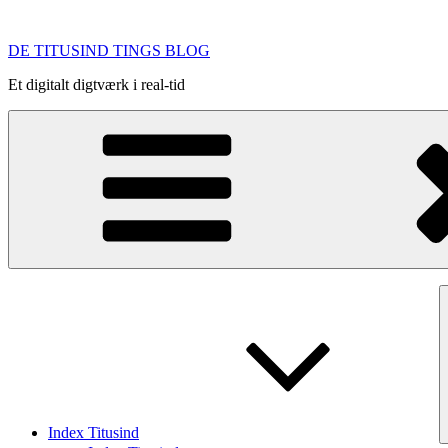
Videre
til
DE TITUSIND TINGS BLOG
indhold
Et digitalt digtværk i real-tid
Index Titusind