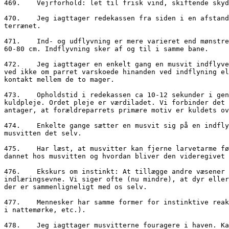
469.	Vejrforhold: let til frisk vind, skiftende skydække med periodvis solskin, temperatur omkring 12-14 grader.

470.	Jeg iagttager redekassen fra siden i en afstand på ca. 3 meter inde fra gazebo, der giver begrænset udsigt til omgivende træer men godt overblik over 
terrænet.

471.	Ind- og udflyvning er mere varieret end mønstret fra igår, fordi der let adgang fra alle sider. Udflyvning sker ofte i en skarp kurve bag om træet med radius 
60-80 cm. Indflyvning sker af og til i samme bane.

472.	Jeg iagttager en enkelt gang en musvit indflyve, mens magen opholder sig i redekassen. Musvitten rammer redehullet og flyver straks væk uden indhopning. Jeg 
ved ikke om parret varskoede hinanden ved indflyning el
kontakt mellem de to mager. 

473.	Opholdstid i redekassen ca 10-12 sekunder i gennemsnit. Dog to gange ophold i redekassen af betydeligt længere end gennemsnittet. Dette er indikation for 
kuldpleje. Ordet pleje er værdiladet. Vi forbinder det 
antager, at forældreparrets primære motiv er kuldets ov
474.	Enkelte gange sætter en musvit sig på en indflyvningsgren og bearbejder et fødemne med næbbet, mens det holdes fast mod grenen med kløerne. Muligvis sluger 
musvitten det selv.

475.	Har læst, at musvitter kan fjerne larvetarme før fodring af afkom, idet tarmens indhold af tanniner nedsætter afkommets vækst. Hvordan er denne erfaring 
dannet hos musvitten og hvordan bliver den videregivet 
476.	Ekskurs om instinkt: At tillægge andre væsener instinktive reaktioner er udtryk for udbredt menneskelig ringeagt og benægter deres erfarings- og 
indlæringsevne. Vi siger ofte (nu mindre), at dyr eller
der er sammenligneligt med os selv. 

477.	Mennesker har samme former for instinktive reaktioner som andre dyr, især overfor trusler i naturtilstand (eks. frygt for slanger, respekt for ørneøjne, angst 
i nattemørke, etc.). 

478.	Jeg iagttager musvitterne fouragere i haven. Kan ikke bestemme eller forstå omfanget af deres revirer eller relation til andre rugende musvitpar i området, 