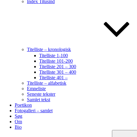
Index Titusind
Titelliste – kronologisk
Titelliste 1-100
Titelliste 101-200
Titelliste 201 – 300
Titelliste 301 – 400
Titelliste 401 –
Titelliste – alfabetisk
Emneliste
Seneste tekster
Samlet tekst
Poetikon
Fotogalleri – samlet
Søg
Om
Bio