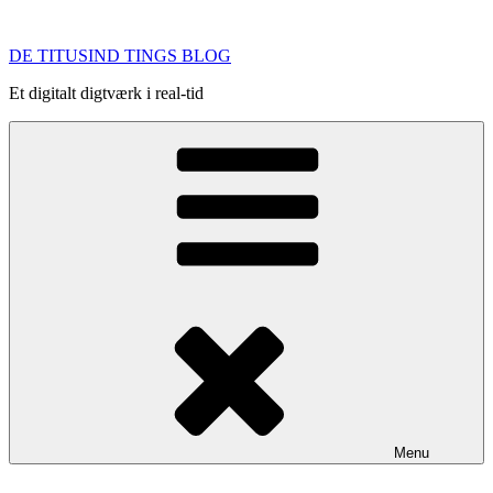
Videre
til
DE TITUSIND TINGS BLOG
indhold
Et digitalt digtværk i real-tid
Menu