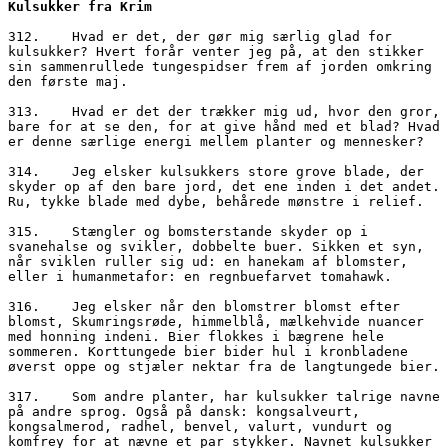
Kulsukker fra Krim
312.	Hvad er det, der gør mig særlig glad for 
kulsukker? Hvert forår venter jeg på, at den stikker 
sin sammenrullede tungespidser frem af jorden omkring 
den første maj. 
313.	Hvad er det der trækker mig ud, hvor den gror, 
bare for at se den, for at give hånd med et blad? Hvad 
er denne særlige energi mellem planter og mennesker?
314.	Jeg elsker kulsukkers store grove blade, der 
skyder op af den bare jord, det ene inden i det andet. 
Ru, tykke blade med dybe, behårede mønstre i relief. 
315.	Stængler og bomsterstande skyder op i 
svanehalse og svikler, dobbelte buer. Sikken et syn, 
når sviklen ruller sig ud: en hanekam af blomster, 
eller i humanmetafor: en regnbuefarvet tomahawk.
316.	Jeg elsker når den blomstrer blomst efter 
blomst, Skumringsrøde, himmelblå, mælkehvide nuancer 
med honning indeni. Bier flokkes i bægrene hele 
sommeren. Korttungede bier bider hul i kronbladene 
øverst oppe og stjæler nektar fra de langtungede bier.
317.	Som andre planter, har kulsukker talrige navne 
på andre sprog. Også på dansk: kongsalveurt, 
kongsalmerod, radhel, benvel, valurt, vundurt og 
komfrey for at nævne et par stykker. Navnet kulsukker 