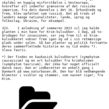
skyldes en hyppig misforståelse i Vesteuropa, 
hvorefter alt indenfor grænserne af det russiske 
imperium, fra dets dannelse i det 16. århundrede og 
frem, blev opfattet som russisk. Det på trods af 
landets mange nationaliteter, lande, sprog og 
folkeslag. Ukraine, for eksempel.
323.	I anledning af sommeren 2023 vil jeg kalde 
planten i min have for Krim-kulsukker. I dag, på to-
årsdagen for invasionen, ser jeg frem til at krim-
kulsukkeret vokser frem igen og ud i sin retmæssige 
plads under solen. Så kan planter og politik fortsætte 
deres sammenflettede historie en ny tid endnu *). 
Slava Tauris. 
*) Der findes en kaukasisk kulsukkerart (symphytum 
caucasicum) og en art kulsukker fra krimhalvøen 
(symphytum tauricum), der ikke har noget officielt 
dansk navn. Den er indberettet en enkelt gang i 
Danmark på www.naturbasen.dk. Den har blå nedhængende 
blomster i svikler og stammer, som navnet siger, fra 
Krim.
Kategorier