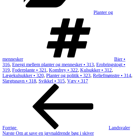
Planter og
Tags
mennesker
Bier •
316
,
Energi mellem planter og mennesker • 313
,
Erobringstogt •
319
,
Foderplante • 321
,
Komfrey • 322
,
Kulsukker • 312
,
Lægekulsukker • 320
,
Planter og politik • 323
,
Reliefmønstre • 314
,
Slægtsnavn • 318
,
Svikkel • 315
,
Væv • 317
Indlægsnavigation
Forrige
indlæg
Forrige
Landsvaler
Næste
Næste
Om at save en jævnaldrende bøg i skiver