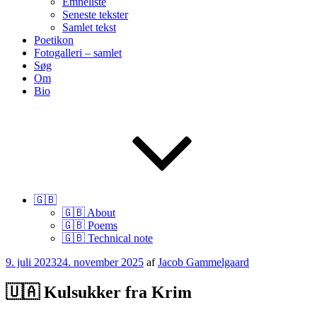
Emneliste
Seneste tekster
Samlet tekst
Poetikon
Fotogalleri – samlet
Søg
Om
Bio
🇬🇧
🇬🇧 About
🇬🇧 Poems
🇬🇧 Technical note
Udgivet
9. juli 2023
24. november 2025
af
Jacob Gammelgaard
den
🇺🇦 Kulsukker fra Krim