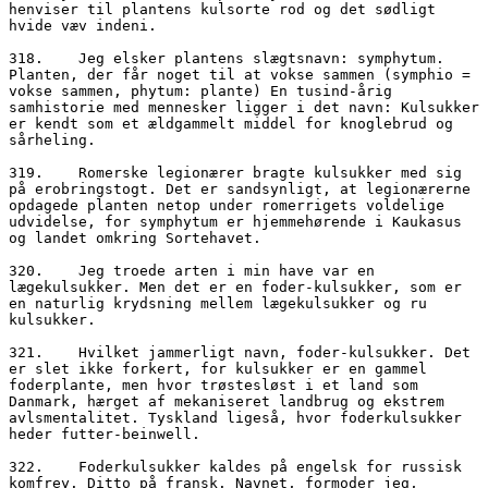
henviser til plantens kulsorte rod og det sødligt 
hvide væv indeni.
318.	Jeg elsker plantens slægtsnavn: symphytum. 
Planten, der får noget til at vokse sammen (symphio = 
vokse sammen, phytum: plante) En tusind-årig 
samhistorie med mennesker ligger i det navn: Kulsukker 
er kendt som et ældgammelt middel for knoglebrud og 
sårheling. 
319.	Romerske legionærer bragte kulsukker med sig 
på erobringstogt. Det er sandsynligt, at legionærerne 
opdagede planten netop under romerrigets voldelige 
udvidelse, for symphytum er hjemmehørende i Kaukasus 
og landet omkring Sortehavet.
320.	Jeg troede arten i min have var en 
lægekulsukker. Men det er en foder-kulsukker, som er 
en naturlig krydsning mellem lægekulsukker og ru 
kulsukker.
321.	Hvilket jammerligt navn, foder-kulsukker. Det 
er slet ikke forkert, for kulsukker er en gammel 
foderplante, men hvor trøstesløst i et land som 
Danmark, hærget af mekaniseret landbrug og ekstrem 
avlsmentalitet. Tyskland ligeså, hvor foderkulsukker 
heder futter-beinwell.
322.	Foderkulsukker kaldes på engelsk for russisk 
komfrey. Ditto på fransk. Navnet, formoder jeg, 