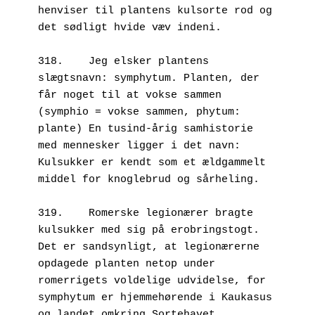
henviser til plantens kulsorte rod og 
det sødligt hvide væv indeni.
318.	Jeg elsker plantens 
slægtsnavn: symphytum. Planten, der 
får noget til at vokse sammen 
(symphio = vokse sammen, phytum: 
plante) En tusind-årig samhistorie 
med mennesker ligger i det navn: 
Kulsukker er kendt som et ældgammelt 
middel for knoglebrud og sårheling. 
319.	Romerske legionærer bragte 
kulsukker med sig på erobringstogt. 
Det er sandsynligt, at legionærerne 
opdagede planten netop under 
romerrigets voldelige udvidelse, for 
symphytum er hjemmehørende i Kaukasus 
og landet omkring Sortehavet.