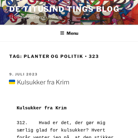
Videre
DE TITUSIND TINGS BLOG
til
Et digitalt digtværk i real-tid
indhold
Menu
TAG:
PLANTER OG POLITIK • 323
UDGIVET
9. JULI 2023
DEN
Kulsukker fra Krim
Kulsukker fra Krim
312.	Hvad er det, der gør mig 
særlig glad for kulsukker? Hvert 
forår venter jeg på, at den stikker 