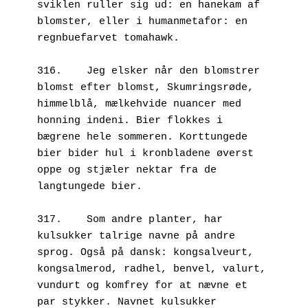
sviklen ruller sig ud: en hanekam af 
blomster, eller i humanmetafor: en 
regnbuefarvet tomahawk.
316.	Jeg elsker når den blomstrer 
blomst efter blomst, Skumringsrøde, 
himmelblå, mælkehvide nuancer med 
honning indeni. Bier flokkes i 
bægrene hele sommeren. Korttungede 
bier bider hul i kronbladene øverst 
oppe og stjæler nektar fra de 
langtungede bier.
317.	Som andre planter, har 
kulsukker talrige navne på andre 
sprog. Også på dansk: kongsalveurt, 
kongsalmerod, radhel, benvel, valurt, 
vundurt og komfrey for at nævne et 
par stykker. Navnet kulsukker 