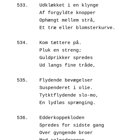
533.	Udklækket i en klynge

        Af forgyldte knopper

        Ophængt mellem strå,

        Et træ eller blomsterkurve.

534.	Kom tættere på.

        Pluk en streng;

        Guldprikker spredes

        Ud langs fine tråde,

535.	Flydende bevægelser

        Suspenderet i olie.

        Tytktflydende slo-mo,

        En lydløs sprænging.

536.	Edderkoppekloden

        Spredes for sidste gang 

        Over gyngende broer
