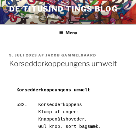
Videre
DE TITUSIND TINGS BLOG
til
Et digitalt digtværk i real-tid
indhold
Menu
UDGIVET
9. JULI 2023
AF
JACOB GAMMELGAARD
DEN
Korsedderkoppeungens umwelt
Korsedderkoppeungens umwelt
532.	Korsedderkoppens 

        Klump af unger:

        Knappenålshoveder,

        Gul krop, sort bagsmæk.
