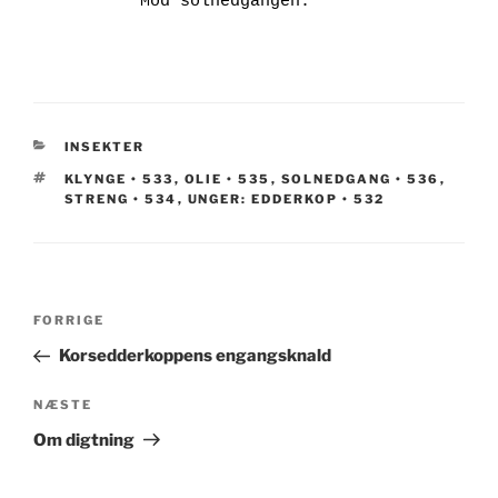
KATEGORIER
INSEKTER
TAGS
KLYNGE • 533
,
OLIE • 535
,
SOLNEDGANG • 536
,
STRENG • 534
,
UNGER: EDDERKOP • 532
Indlægsnavigation
Forrige
FORRIGE
indlæg
Korsedderkoppens engangsknald
Næste
NÆSTE
indlæg
Om digtning