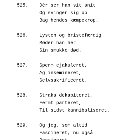
525.	Dér ser han sit snit

        Og svinger sig op

        Bag hendes kæmpekrop.

526.	Lysten og bristefærdig

        Møder han hér

        Sin smukke død.

527.	Sperm ejakuleret, 

        Æg insemineret,

        Selvsakrificeret.

528.	Straks dekapiteret, 

        Fermt parteret,

        Til sidst kannibaliseret.

529.	Og jeg, som altid 

        Fascineret, nu også
