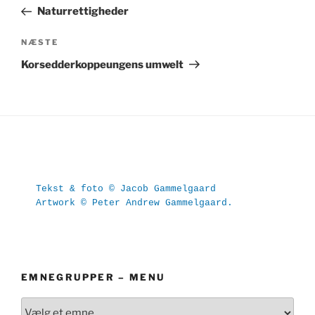
indlæg
Naturrettigheder
Næste
NÆSTE
indlæg
Korsedderkoppeungens umwelt
Tekst & foto © Jacob Gammelgaard
Artwork © Peter Andrew Gammelgaard.
EMNEGRUPPER – MENU