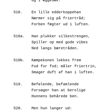
        Og i æggesæk.

518.	En lille edderkoppehan

        Nærmer sig på friertråd;

        Forben fægter ud i luften.

518a.	Han plukker silkestrengen,

        Spiller op med gode vibes 

        Ned langs bæretråden.

518b.	Kæmpekonen lokkes frem

        Fod for fod; måler friertrin,

        Smager duft af han i luften.

519.	Befølende, befamlende

        Forsøger han at berolige

        Hunnens behårede ben.

520.	Men hun langer ud:
