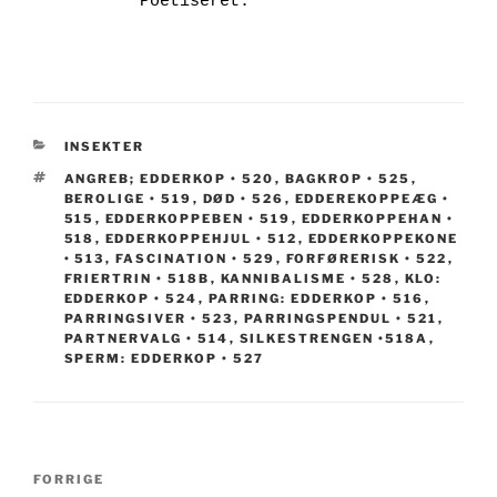
KATEGORIER
INSEKTER
TAGS
ANGREB; EDDERKOP • 520
,
BAGKROP • 525
,
BEROLIGE • 519
,
DØD • 526
,
EDDEREKOPPEÆG •
515
,
EDDERKOPPEBEN • 519
,
EDDERKOPPEHAN •
518
,
EDDERKOPPEHJUL • 512
,
EDDERKOPPEKONE
• 513
,
FASCINATION • 529
,
FORFØRERISK • 522
,
FRIERTRIN • 518B
,
KANNIBALISME • 528
,
KLO:
EDDERKOP • 524
,
PARRING: EDDERKOP • 516
,
PARRINGSIVER • 523
,
PARRINGSPENDUL • 521
,
PARTNERVALG • 514
,
SILKESTRENGEN •518A
,
SPERM: EDDERKOP • 527
Indlægsnavigation
Forrige
FORRIGE