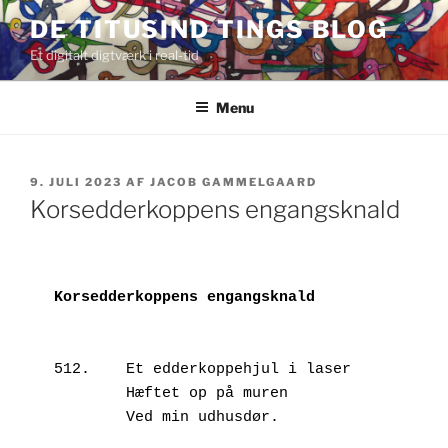
Videre
DE TITUSIND TINGS BLOG
til
Et digitalt digtværk i real-tid
indhold
Menu
UDGIVET
9. JULI 2023
AF
JACOB GAMMELGAARD
DEN
Korsedderkoppens engangsknald
512.	Et edderkoppehjul i laser

        Hæftet op på muren

        Ved min udhusdør.
