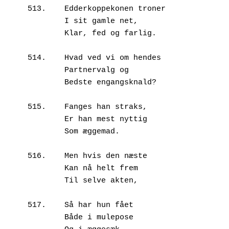
513.	Edderkoppekonen troner 

        I sit gamle net,

        Klar, fed og farlig.

514.	Hvad ved vi om hendes

        Partnervalg og 

        Bedste engangsknald?

515.	Fanges han straks,

        Er han mest nyttig

        Som æggemad.

516.	Men hvis den næste

        Kan nå helt frem

        Til selve akten,

517.	Så har hun fået 

        Både i mulepose
