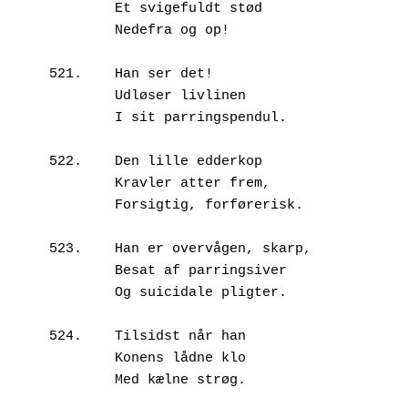
        Et svigefuldt stød

        Nedefra og op!

521.	Han ser det!

        Udløser livlinen

        I sit parringspendul.

522.	Den lille edderkop

        Kravler atter frem,

        Forsigtig, forførerisk.

523.	Han er overvågen, skarp,

        Besat af parringsiver

        Og suicidale pligter.

524.	Tilsidst når han

        Konens lådne klo

        Med kælne strøg.
