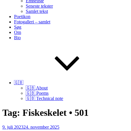
Emneliste
Seneste tekster
Samlet tekst
Poetikon
Fotogalleri – samlet
Søg
Om
Bio
🇬🇧
🇬🇧 About
🇬🇧 Poems
🇬🇧 Technical note
Tag:
Fiskeskelet • 501
Udgivet
9. juli 2023
24. november 2025