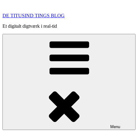
Videre
til
DE TITUSIND TINGS BLOG
indhold
Et digitalt digtværk i real-tid
Menu