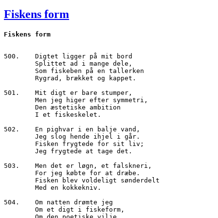
den
Fiskens form
500.	Digtet ligger på mit bord

        Splittet ad i mange dele,

        Som fiskeben på en tallerken 

        Rygrad, brækket og kappet.

501.	Mit digt er bare stumper,

        Men jeg higer efter symmetri,

        Den æstetiske ambition

        I et fiskeskelet.

502.	En pighvar i en balje vand,

        Jeg slog hende ihjel i går.

        Fisken frygtede for sit liv;

        Jeg frygtede at tage det.

503.	Men det er løgn, et falskneri,

        For jeg købte for at dræbe.

        Fisken blev voldeligt sønderdelt

        Med en kokkekniv.

504.	Om natten drømte jeg 

        Om et digt i fiskeform,

        Om den poetiske vilje
