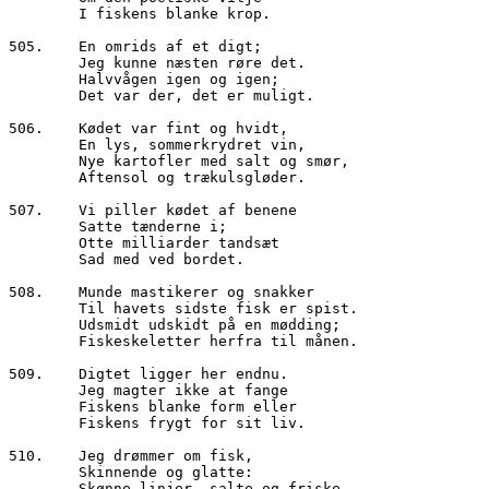
        I fiskens blanke krop.

505.	En omrids af et digt;

        Jeg kunne næsten røre det.

        Halvvågen igen og igen;

        Det var der, det er muligt.

506.	Kødet var fint og hvidt,

        En lys, sommerkrydret vin,

        Nye kartofler med salt og smør,

        Aftensol og trækulsgløder.

507.	Vi piller kødet af benene

        Satte tænderne i;

        Otte milliarder tandsæt

        Sad med ved bordet.

508.	Munde mastikerer og snakker

        Til havets sidste fisk er spist.

        Udsmidt udskidt på en mødding;

        Fiskeskeletter herfra til månen.

509.	Digtet ligger her endnu.

        Jeg magter ikke at fange

        Fiskens blanke form eller

        Fiskens frygt for sit liv.

510.	Jeg drømmer om fisk,

        Skinnende og glatte:

        Skønne linjer, salte og friske,
