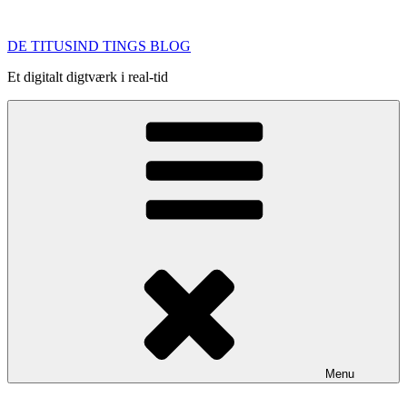
Videre
til
DE TITUSIND TINGS BLOG
indhold
Et digitalt digtværk i real-tid
Menu