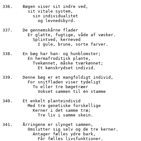
336.	Bøgen viser sit indre ved,

          sit vitale system,

	    sin individualitet

	      og levnedsbyrd.

337.	De gennemskårne flader

	  Er glatte, fugtige, våde af væsker.

	    Splintved, kerneved

	      I gule, brune, sorte farver.

338.	En bøg har han- og hunblomster;

	  En hermafroditisk plante,

	    Tvekønnet, måske tværkønnet;

	      Et kønskrydset individ.

339.	Denne bøg er et mangfoldigt individ,

	  For snitfladen viser tydeligt

	    To eller tre bøgetræer

	      Vokset sammen til én stamme

340.	Et enkelt planteindivid

	  Med tre genetiske forskellige

	    Kerner i det samme træ;

	      Tre liv i samme skein.

341.	Årringene er slynget sammen,

	  Omslutter sig selv og de tre kerner.

	    Antager fælles ydre bark,

	      Får fælles livsfunktioner.
