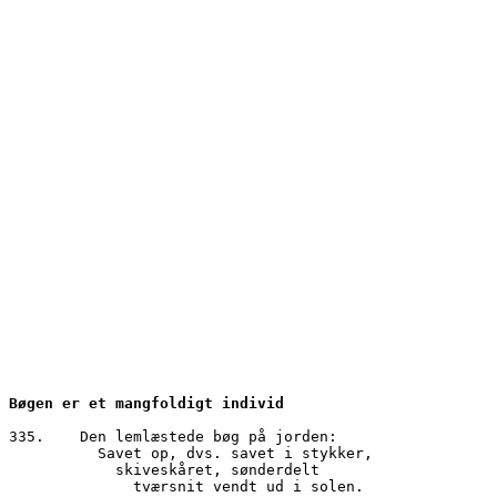
Bøgen er et mangfoldigt individ
335.	Den lemlæstede bøg på jorden:		

	  Savet op, dvs. savet i stykker,

	    skiveskåret, sønderdelt

	      tværsnit vendt ud i solen.
