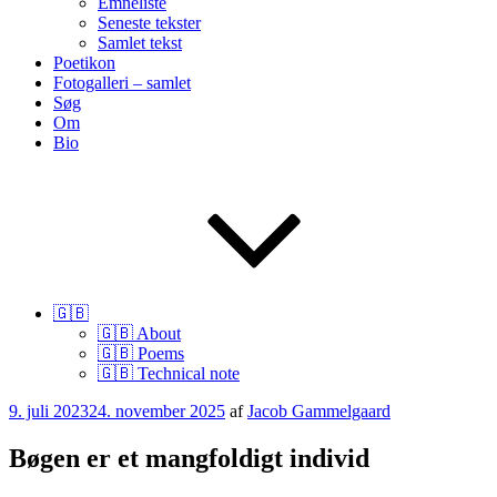
Emneliste
Seneste tekster
Samlet tekst
Poetikon
Fotogalleri – samlet
Søg
Om
Bio
🇬🇧
🇬🇧 About
🇬🇧 Poems
🇬🇧 Technical note
Udgivet
9. juli 2023
24. november 2025
af
Jacob Gammelgaard
den
Bøgen er et mangfoldigt individ