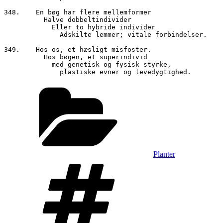
348.	En bøg har flere mellemformer

	  Halve dobbeltindivider

	    Eller to hybride individer

	      Adskilte lemmer; vitale forbindelser.

349.	Hos os, et hæsligt misfoster.

	  Hos bøgen, et superindivid

	    med genetisk og fysisk styrke,

Kategorier
Planter
Tags