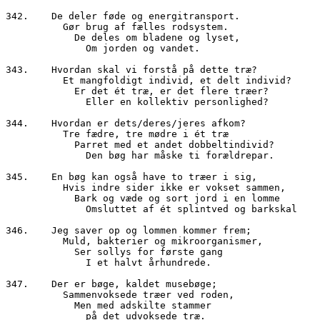
342.	De deler føde og energitransport.

	  Gør brug af fælles rodsystem.

	    De deles om bladene og lyset,

	      Om jorden og vandet.

343.	Hvordan skal vi forstå på dette træ?

	  Et mangfoldigt individ, et delt individ?

	    Er det ét træ, er det flere træer?

	      Eller en kollektiv personlighed?

344.	Hvordan er dets/deres/jeres afkom?

	  Tre fædre, tre mødre i ét træ

	    Parret med et andet dobbeltindivid?

	      Den bøg har måske ti forældrepar.

345.	En bøg kan også have to træer i sig,

	  Hvis indre sider ikke er vokset sammen,

	    Bark og væde og sort jord i en lomme

	      Omsluttet af ét splintved og barkskal

346.	Jeg saver op og lommen kommer frem;

	  Muld, bakterier og mikroorganismer,

	    Ser sollys for første gang 

	      I et halvt århundrede.

347.	Der er bøge, kaldet musebøge;

	  Sammenvoksede træer ved roden,

	    Men med adskilte stammer

	      på det udvoksede træ.
