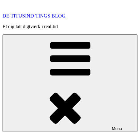
Videre
til
DE TITUSIND TINGS BLOG
indhold
Et digitalt digtværk i real-tid
Menu