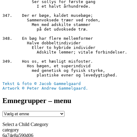
	    Ser sollys for første gang 

	      I et halvt århundrede.

347.	Der er bøge, kaldet musebøge;

	  Sammenvoksede træer ved roden,

	    Men med adskilte stammer

	      på det udvoksede træ.

348.	En bøg har flere mellemformer

	  Halve dobbeltindivider

	    Eller to hybride individer

	      Adskilte lemmer; vitale forbindelser.

349.	Hos os, et hæsligt misfoster.

	  Hos bøgen, et superindivid

	    med genetisk og fysisk styrke,

Tekst & foto © Jacob Gammelgaard
Artwork © Peter Andrew Gammelgaard.
Emnegrupper – menu
Select a Child Category
category
6a74e8a590d06