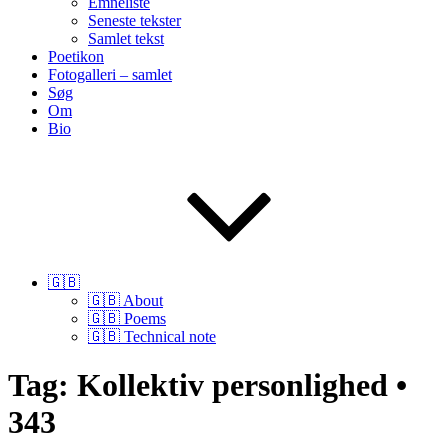
Emneliste
Seneste tekster
Samlet tekst
Poetikon
Fotogalleri – samlet
Søg
Om
Bio
🇬🇧
🇬🇧 About
🇬🇧 Poems
🇬🇧 Technical note
Tag:
Kollektiv personlighed •
343