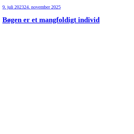
Udgivet
9. juli 2023
24. november 2025
den
Bøgen er et mangfoldigt individ