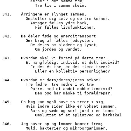
	    Kerner i det samme træ;

	      Tre liv i samme skein.

341.	Årringene er slynget sammen,

	  Omslutter sig selv og de tre kerner.

	    Antager fælles ydre bark,

	      Får fælles livsfunktioner.

342.	De deler føde og energitransport.

	  Gør brug af fælles rodsystem.

	    De deles om bladene og lyset,

	      Om jorden og vandet.

343.	Hvordan skal vi forstå på dette træ?

	  Et mangfoldigt individ, et delt individ?

	    Er det ét træ, er det flere træer?

	      Eller en kollektiv personlighed?

344.	Hvordan er dets/deres/jeres afkom?

	  Tre fædre, tre mødre i ét træ

	    Parret med et andet dobbeltindivid?

	      Den bøg har måske ti forældrepar.

345.	En bøg kan også have to træer i sig,

	  Hvis indre sider ikke er vokset sammen,

	    Bark og væde og sort jord i en lomme

	      Omsluttet af ét splintved og barkskal

346.	Jeg saver op og lommen kommer frem;

	  Muld, bakterier og mikroorganismer,
