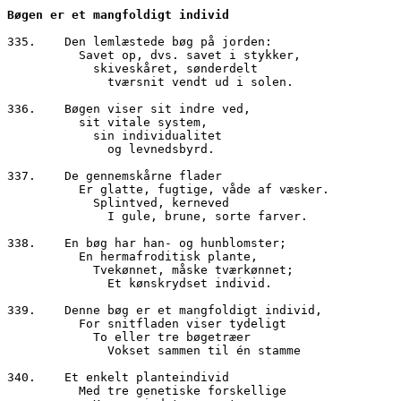
Bøgen er et mangfoldigt individ
335.	Den lemlæstede bøg på jorden:		

	  Savet op, dvs. savet i stykker,

	    skiveskåret, sønderdelt

	      tværsnit vendt ud i solen.

336.	Bøgen viser sit indre ved,

          sit vitale system,

	    sin individualitet

	      og levnedsbyrd.

337.	De gennemskårne flader

	  Er glatte, fugtige, våde af væsker.

	    Splintved, kerneved

	      I gule, brune, sorte farver.

338.	En bøg har han- og hunblomster;

	  En hermafroditisk plante,

	    Tvekønnet, måske tværkønnet;

	      Et kønskrydset individ.

339.	Denne bøg er et mangfoldigt individ,

	  For snitfladen viser tydeligt

	    To eller tre bøgetræer

	      Vokset sammen til én stamme

340.	Et enkelt planteindivid

	  Med tre genetiske forskellige
