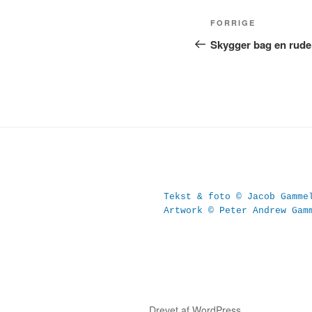
Indlægsnavig
Forrige
FORRIGE
indlæg
Skygger bag en rude
Tekst & foto © Jacob Gamme
Artwork © Peter Andrew Gam
Drevet af WordPress