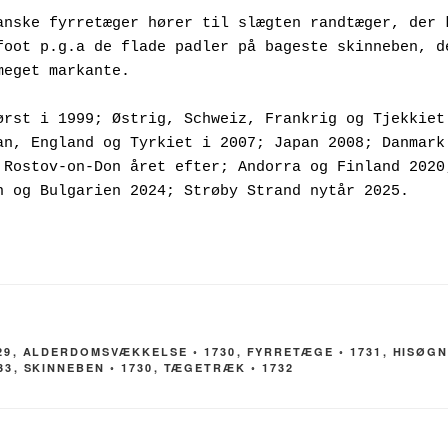
anske fyrretæger hører til slægten randtæger, der k
foot p.g.a de flade padler på bageste skinneben, de
meget markante. 
ørst i 1999; Østrig, Schweiz, Frankrig og Tjekkiet 
an, England og Tyrkiet i 2007; Japan 2008; Danmark 
 Rostov-on-Don året efter; Andorra og Finland 2020;
n og Bulgarien 2024; Strøby Strand nytår 2025.
29
,
ALDERDOMSVÆKKELSE ◦ 1730
,
FYRRETÆGE ◦ 1731
,
HISØGN
33
,
SKINNEBEN ◦ 1730
,
TÆGETRÆK ◦ 1732