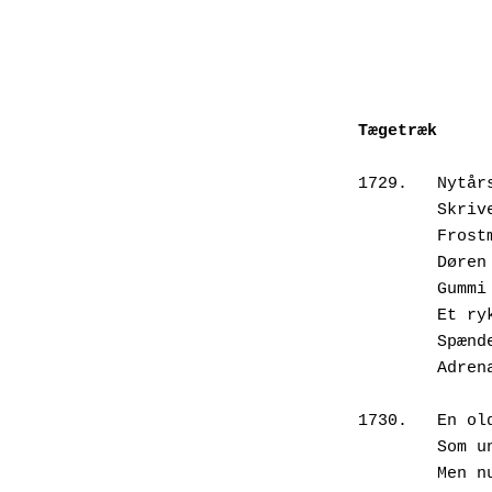
Tægetræk
1729.	
       
       
       
      
       
       
       
1730.	E
       
       