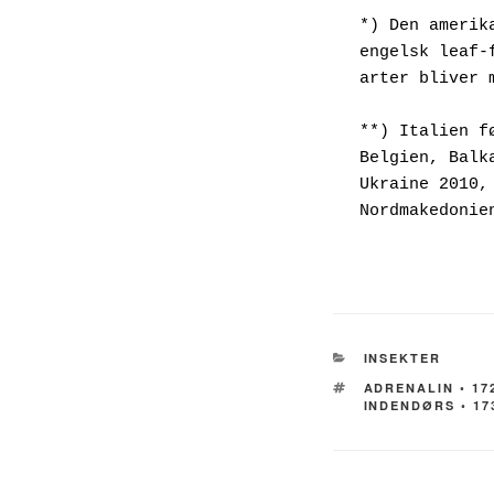
*) Den amerik
engelsk leaf-
arter bliver 
**) Italien f
Belgien, Balk
Ukraine 2010,
Nordmakedonie
KATEGORIER
INSEKTER
TAGS
ADRENALIN ◦ 17
INDENDØRS ◦ 17