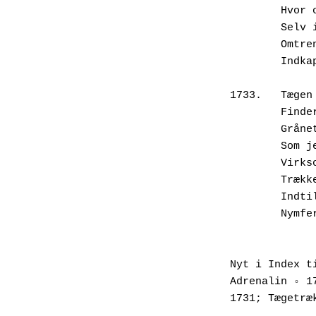
       
       
        
       
1733.	
       
       
       
       
       
       
       
Nyt i Index t
Adrenalin ◦ 1
1731; Tægetræ