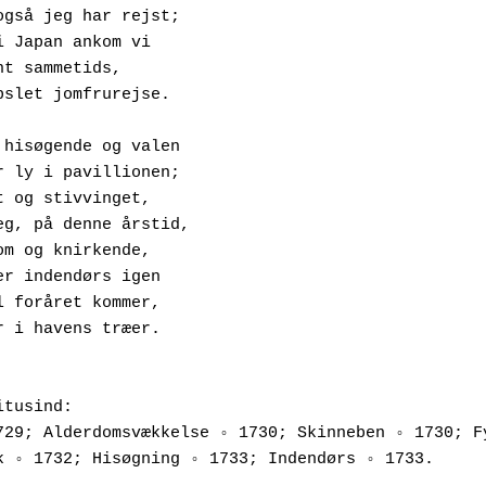
 Hvor også jeg har rejst;
 Selv i Japan ankom vi 
Omtrent sammetids,
 Indkapslet jomfrurejse.
Tægen hisøgende og valen
 Finder ly i pavillionen;
 Grånet og stivvinget,
 Som jeg, på denne årstid,
 Virksom og knirkende,
 Trækker indendørs igen
 Indtil foråret kommer,
 Nymfer i havens træer.
itusind:
729; Alderdomsvækkelse ◦ 1730; Skinneben ◦ 1730; Fy
k ◦ 1732; Hisøgning ◦ 1733; Indendørs ◦ 1733.