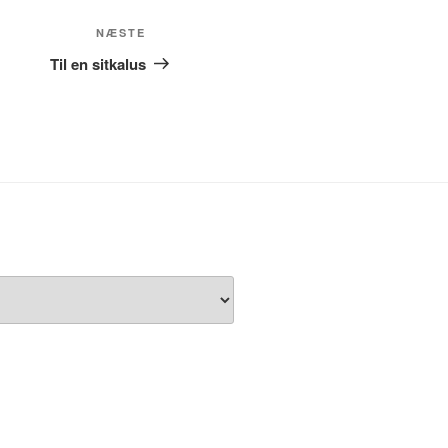
Næste
NÆSTE
indlæg
Til en sitkalus