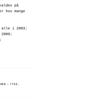
aldes på 
r hos mange 
alle i 2003; 
2009; 
 
ING ◦ 1733
,