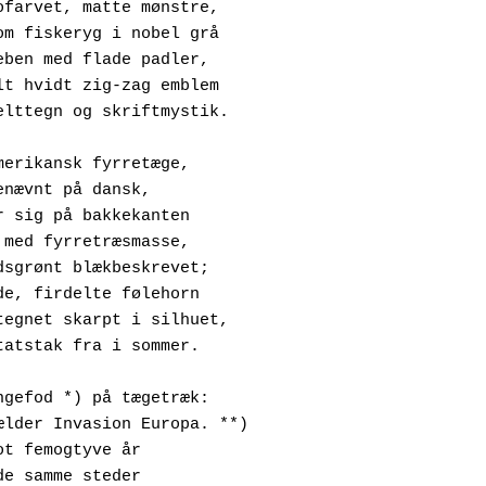
 Nordbofarvet, matte mønstre,
 Lår som fiskeryg i nobel grå
 Skinneben med flade padler,
 Dobbelt hvidt zig-zag emblem 
 Som felttegn og skriftmystik.
Den amerikansk fyrretæge,
 Som benævnt på dansk,
 Sætter sig på bakkekanten
 Fyldt med fyrretræsmasse,
 Irlandsgrønt blækbeskrevet;
 Falmede, firdelte følehorn
 Står tegnet skarpt i silhuet,
 En notatstak fra i sommer.
En vingefod *) på tægetræk:
  Det gælder Invasion Europa. **)
 På blot femogtyve år  
 Alle de samme steder