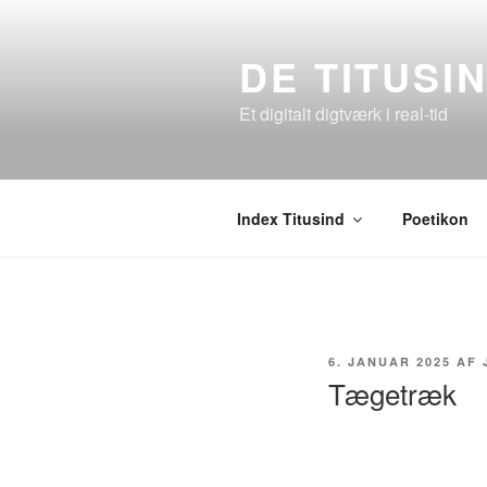
Videre
til
DE TITUSI
indhold
Et digitalt digtværk i real-tid
Index Titusind
Poetikon
UDGIVET
6. JANUAR 2025
AF
DEN
Tægetræk