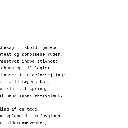
Nytårsbesøg i iskoldt gazebo,
 Skrivefelt og sprossede ruder,
 Frostmønstret indbo stivnet;
 Døren åbnes op til logiet,
  Gummi knaser i kuldeforsejling;
 Et ryk i alle tægens knæ,
 Spændes klar til spring,
 Adrenalinens insektækvivalent.
n olding af en tæge,
 Som ung splendid i rufusglans
 Men nu, alderdomsvækket,