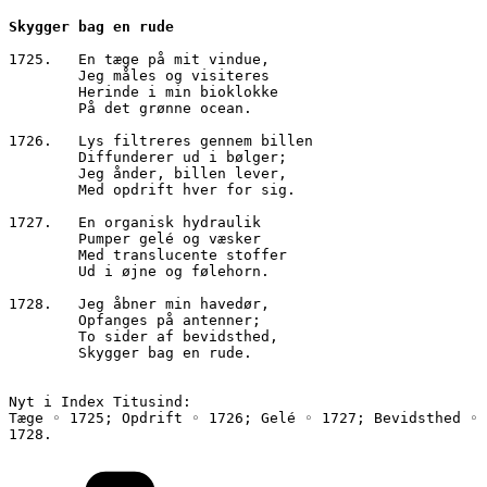
Skygger bag en rude
1725.	En tæge på mit vindue,
        Jeg måles og visiteres
        Herinde i min bioklokke
        På det grønne ocean.
1726.	Lys filtreres gennem billen
        Diffunderer ud i bølger;
        Jeg ånder, billen lever,
        Med opdrift hver for sig.
1727.	En organisk hydraulik
        Pumper gelé og væsker
        Med translucente stoffer 
        Ud i øjne og følehorn.
1728.	Jeg åbner min havedør,
        Opfanges på antenner;
        To sider af bevidsthed,
        Skygger bag en rude.
Nyt i Index Titusind:
Tæge ◦ 1725; Opdrift ◦ 1726; Gelé ◦ 1727; Bevidsthed ◦ 
1728.
Kategorier