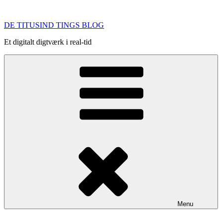
Videre
til
DE TITUSIND TINGS BLOG
indhold
Et digitalt digtværk i real-tid
Menu