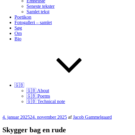
Emneliste
Seneste tekster
Samlet tekst
Poetikon
Fotogalleri – samlet
Søg
Om
Bio
🇬🇧
🇬🇧 About
🇬🇧 Poems
🇬🇧 Technical note
Udgivet
4. januar 2025
24. november 2025
af
Jacob Gammelgaard
den
Skygger bag en rude