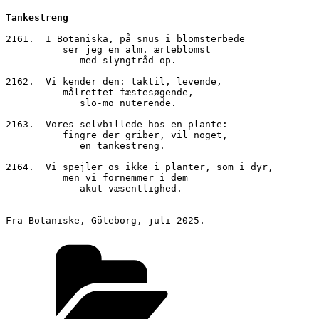
Tankestreng
2161.  I Botaniska, på snus i blomsterbede
          ser jeg en alm. ærteblomst
             med slyngtråd op.
2162.  Vi kender den: taktil, levende,
          målrettet fæstesøgende,
             slo-mo nuterende.
2163.  Vores selvbillede hos en plante:
          fingre der griber, vil noget,
             en tankestreng.
2164.  Vi spejler os ikke i planter, som i dyr,
          men vi fornemmer i dem
             akut væsentlighed.
Fra Botaniske, Göteborg, juli 2025.
Kategorier