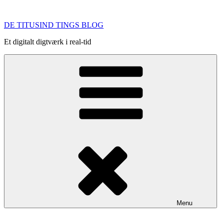
Videre
til
DE TITUSIND TINGS BLOG
indhold
Et digitalt digtværk i real-tid
Menu