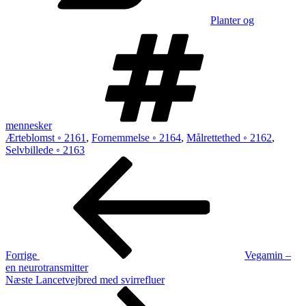
Planter og
Tags
mennesker
Ærteblomst ◦ 2161
,
Fornemmelse ◦ 2164
,
Målrettethed ◦ 2162
,
Selvbillede ◦ 2163
Indlægsnavigation
Forrige
indlæg
Forrige
Vegamin –
en neurotransmitter
Næste
Næste
Lancetvejbred med svirrefluer
indlæg