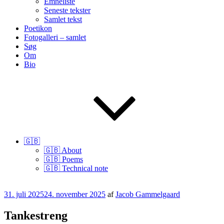
Emneliste
Seneste tekster
Samlet tekst
Poetikon
Fotogalleri – samlet
Søg
Om
Bio
🇬🇧
🇬🇧 About
🇬🇧 Poems
🇬🇧 Technical note
Udgivet
31. juli 2025
24. november 2025
af
Jacob Gammelgaard
den
Tankestreng