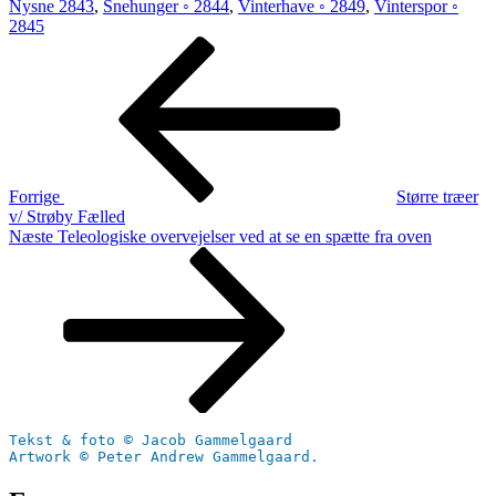
Nysne 2843
,
Snehunger ◦ 2844
,
Vinterhave ◦ 2849
,
Vinterspor ◦
2845
Indlægsnavigation
Forrige
indlæg
Forrige
Større træer
v/ Strøby Fælled
Næste
Næste
Teleologiske overvejelser ved at se en spætte fra oven
indlæg
Tekst & foto © Jacob Gammelgaard
Artwork © Peter Andrew Gammelgaard.