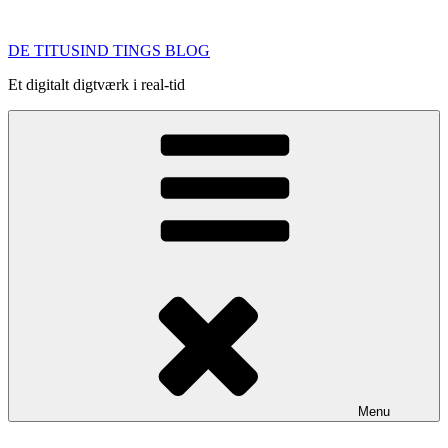
Videre
til
DE TITUSIND TINGS BLOG
indhold
Et digitalt digtværk i real-tid
Menu