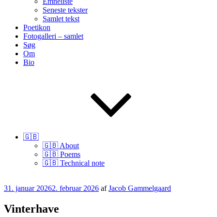
Emneliste
Seneste tekster
Samlet tekst
Poetikon
Fotogalleri – samlet
Søg
Om
Bio
🇬🇧
🇬🇧 About
🇬🇧 Poems
🇬🇧 Technical note
Udgivet
31. januar 2026
2. februar 2026
af
Jacob Gammelgaard
den
Vinterhave