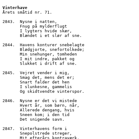
Vinterhave
Årets småtid nr. 71.
2843.  Nysne i natten,
       Fnug på mylderflugt
       I lygters hvide skær,
       Blændet i et slør af sne.
2844.  Havens konturer snebelagte
       Blødgjorte, snefortolkede;
       Min snehunger, tomheden
       I mit indre, pakket og
       Slukket i drift af sne.
2845.  Vejret vender i mig,
       Smag det, mens det er;
       Snart falder det hen
       I slunkesne, gammelis
       Og skidtvendte vinterspor.
2846.  Nysne er det vi mistede
       Hvert år, som børn, når,
       Allerede dengang, hvis
       Sneen kom; i den tid
       Det snigende savn.
2847.  Vinterhavens form i
       Snepolstrede streger,
       Mit efterårs kontraværk,