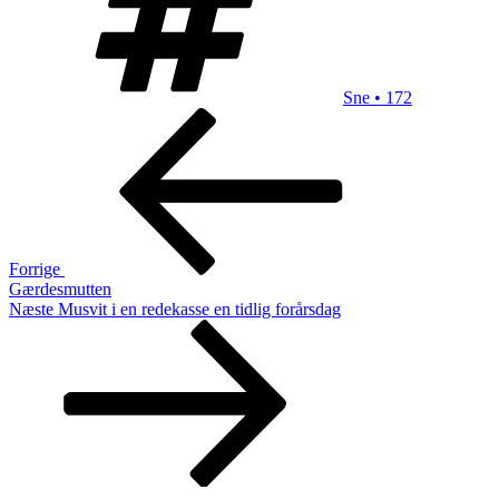
Sne • 172
Indlægsnavigation
Forrige
indlæg
Forrige
Gærdesmutten
Næste
Næste
Musvit i en redekasse en tidlig forårsdag
indlæg