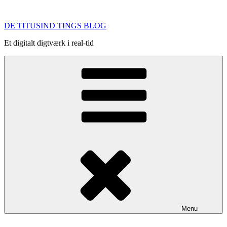
Videre
til
DE TITUSIND TINGS BLOG
indhold
Et digitalt digtværk i real-tid
Menu