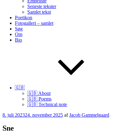
Emneliste
Seneste tekster
Samlet tekst
Poetikon
Fotogalleri – samlet
Søg
Om
Bio
🇬🇧
🇬🇧 About
🇬🇧 Poems
🇬🇧 Technical note
Udgivet
8. juli 2023
24. november 2025
af
Jacob Gammelgaard
den
Sne