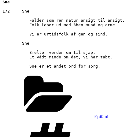
Sne
172.	Sne

           Falder som ren natur ansigt til ansigt,

           Folk løber ud med åben mund og arme.

           Vi er urtidsfolk af gen og sind.

        Sne

           Smelter verden om til sjap,

           Et vådt minde om det, vi har tabt.

Kategorier
Epifani
Tags