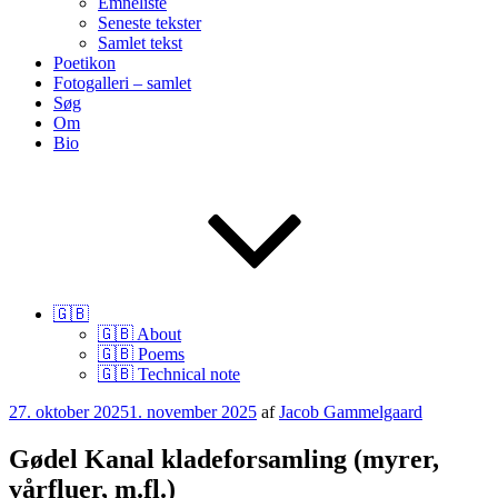
Emneliste
Seneste tekster
Samlet tekst
Poetikon
Fotogalleri – samlet
Søg
Om
Bio
🇬🇧
🇬🇧 About
🇬🇧 Poems
🇬🇧 Technical note
Udgivet
27. oktober 2025
1. november 2025
af
Jacob Gammelgaard
den
Gødel Kanal kladeforsamling (myrer,
vårfluer, m.fl.)