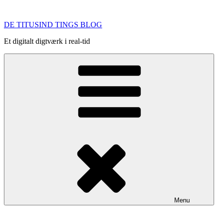
Videre
til
DE TITUSIND TINGS BLOG
indhold
Et digitalt digtværk i real-tid
Menu