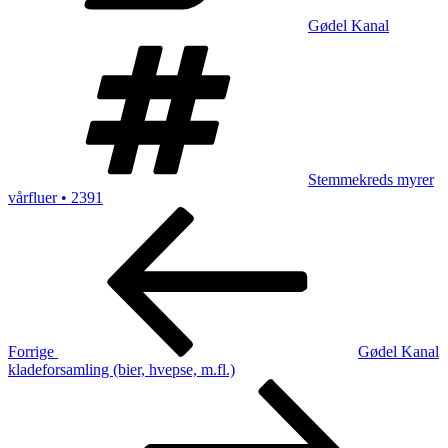
Gødel Kanal
Tags
Stemmekreds myrer
vårfluer • 2391
Indlægsnavigation
Forrige
indlæg
Forrige
Gødel Kanal
kladeforsamling (bier, hvepse, m.fl.)
Næste
indlæg