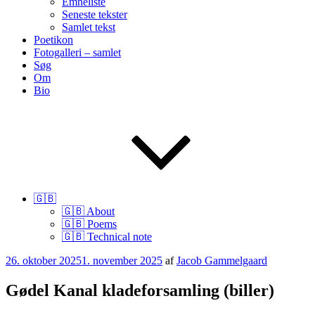
Emneliste
Seneste tekster
Samlet tekst
Poetikon
Fotogalleri – samlet
Søg
Om
Bio
🇬🇧
🇬🇧 About
🇬🇧 Poems
🇬🇧 Technical note
Udgivet
26. oktober 2025
1. november 2025
af
Jacob Gammelgaard
den
Gødel Kanal kladeforsamling (biller)