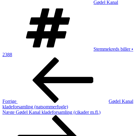
Gødel Kanal
Tags
Stemmekreds biller •
2388
Indlægsnavigation
Forrige
indlæg
Forrige
Gødel Kanal
kladeforsamling (natsommerfugle)
Næste
Næste
Gødel Kanal kladeforsamling (cikader m.fl.)
indlæg