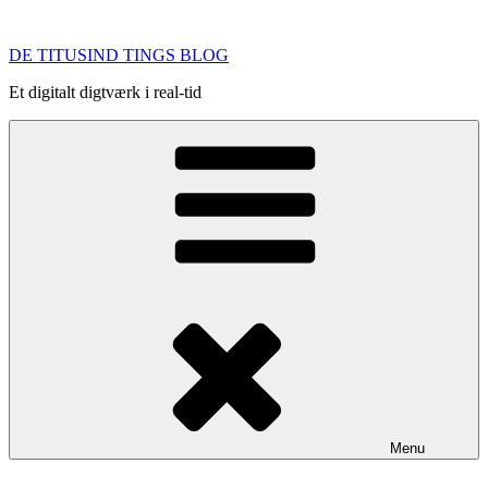
Videre
til
DE TITUSIND TINGS BLOG
indhold
Et digitalt digtværk i real-tid
Menu