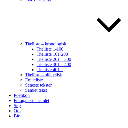
Titelliste – kronologisk
Titelliste 1-100
Titelliste 101-200
Titelliste 201 – 300
Titelliste 301 – 400
Titelliste 401 –
Titelliste – alfabetisk
Emneliste
Seneste tekster
Samlet tekst
Poetikon
Fotogalleri – samlet
Søg
Om
Bio