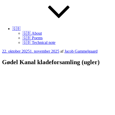
🇬🇧
🇬🇧 About
🇬🇧 Poems
🇬🇧 Technical note
Udgivet
22. oktober 2025
1. november 2025
af
Jacob Gammelgaard
den
Gødel Kanal kladeforsamling (ugler)