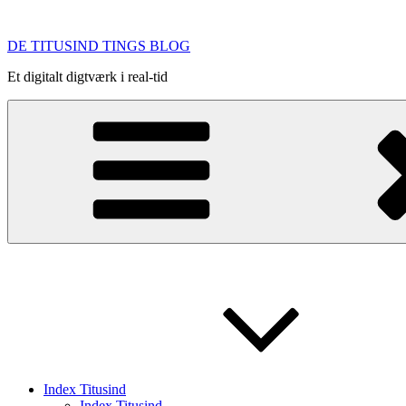
Videre
til
DE TITUSIND TINGS BLOG
indhold
Et digitalt digtværk i real-tid
Index Titusind
Index Titusind