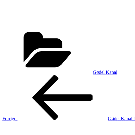
Kategorier
Gødel Kanal
Indlægsnavigation
Forrige
indlæg
Forrige
Gødel Kanal k
Næste
indlæg