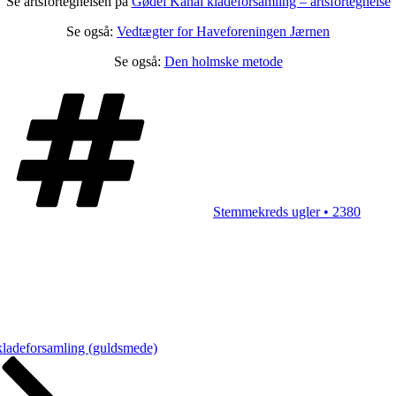
Se artsfortegnelsen på
Gødel Kanal kladeforsamling – artsfortegnelse
Se også:
Vedtægter for Haveforeningen Jærnen
Se også:
Den holmske metode
Tags
Stemmekreds ugler • 2380
ladeforsamling (guldsmede)