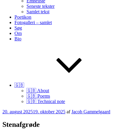
Emneliste
Seneste tekster
Samlet tekst
Poetikon
Fotogalleri – samlet
Søg
Om
Bio
🇬🇧
🇬🇧 About
🇬🇧 Poems
🇬🇧 Technical note
Udgivet
20. august 2025
19. oktober 2025
af
Jacob Gammelgaard
den
Stenafgrøde