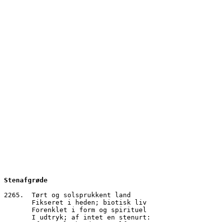
Stenafgrøde
2265.  Tørt og solsprukkent land
       Fikseret i heden; biotisk liv
       Forenklet i form og spirituel
       I udtryk; af intet en stenurt: