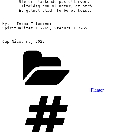
       Sfærer, læskende pastelfarver,
       Tilfældig som al natur, et strå,
       Et gulnet blad, forbenet kvist.
Nyt i Index Titusind: 
Spiritualitet ◦ 2265, Stenurt ◦ 2265.
Cap Nice, maj 2025
Kategorier
Planter
Tags