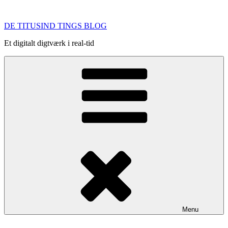
Videre
til
DE TITUSIND TINGS BLOG
indhold
Et digitalt digtværk i real-tid
Menu