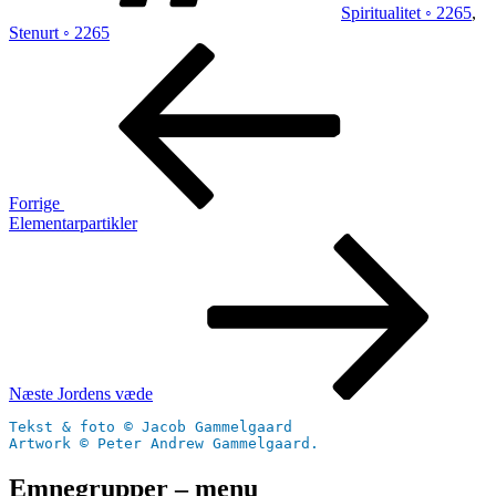
Spiritualitet ◦ 2265
,
Stenurt ◦ 2265
Indlægsnavigation
Forrige
indlæg
Forrige
Elementarpartikler
Næste
indlæg
Næste
Jordens væde
Tekst & foto © Jacob Gammelgaard
Artwork © Peter Andrew Gammelgaard.
Emnegrupper – menu