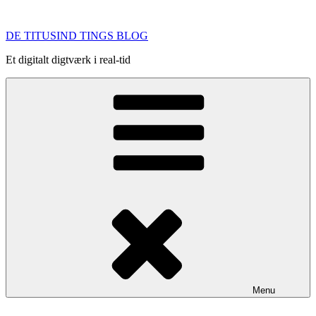
Videre
til
DE TITUSIND TINGS BLOG
indhold
Et digitalt digtværk i real-tid
Menu