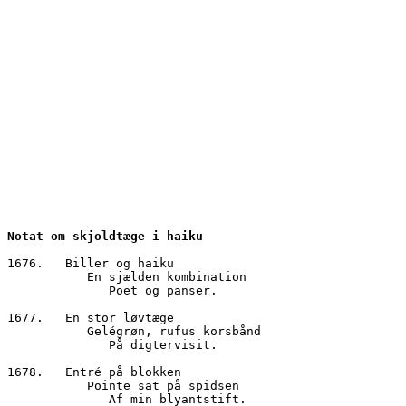
Notat om skjoldtæge i haiku
1676.	Biller og haiku
           En sjælden kombination
              Poet og panser.
1677.	En stor løvtæge
           Gelégrøn, rufus korsbånd
              På digtervisit.
1678.	Entré på blokken
           Pointe sat på spidsen
              Af min blyantstift.