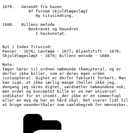
1679.	Gesandt fra haven
           Af fornem skjoldtægeslægt
              Ny titusindting.
1680.	Billens metode
           Beskrevet og beundret
              I haikunotat.
Nyt i Index Titusind:
Panser ◦ 1676; Løvtæge ◦ 1677; Blyantstift ◦ 1678; 
Skjoldtægeslægt ◦ 1679; Billens metode ◦ 1680.
Note:
Tæger hører til ordnen næbmunde (
hemipter
a), og er 
derfor ikke biller, som er deres egen orden 
(
coleoptera
). Digtet er derfor faktuelt forkert. Man 
kan sige, at ikke særlig mange (heller ikke jeg, 
dengang jeg skrev digtet, værdsætter næbmundene nok; 
men ordet og konceptet bille er en nær universel 
indikator for et insekt, der ikke er en sommerfugl 
eller en myg og har en hård skal. Det svarer lidt til 
at bruge neanderthaler som samlebegreb for mennesker. 
Kategorier