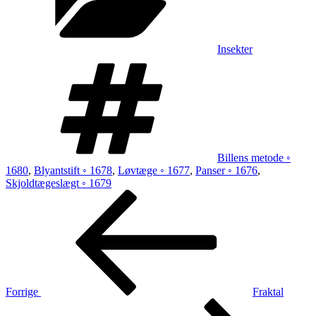
Insekter
Tags
Billens metode ◦
1680
,
Blyantstift ◦ 1678
,
Løvtæge ◦ 1677
,
Panser ◦ 1676
,
Skjoldtægeslægt ◦ 1679
Indlægsnavigation
Forrige
indlæg
Forrige
Fraktal
Næste