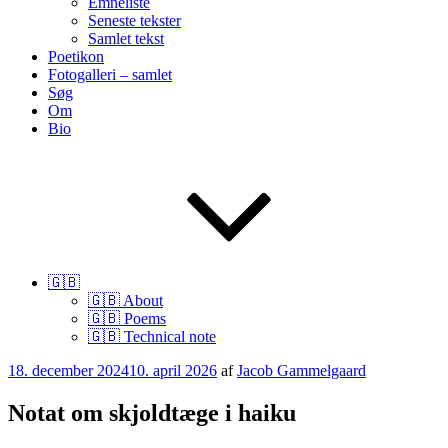
Emneliste
Seneste tekster
Samlet tekst
Poetikon
Fotogalleri – samlet
Søg
Om
Bio
🇬🇧
🇬🇧 About
🇬🇧 Poems
🇬🇧 Technical note
Udgivet
18. december 2024
10. april 2026
af
Jacob Gammelgaard
den
Notat om skjoldtæge i haiku