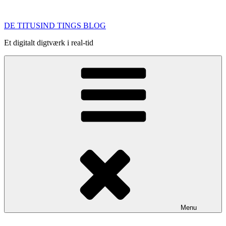
Videre
til
DE TITUSIND TINGS BLOG
indhold
Et digitalt digtværk i real-tid
Menu