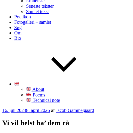
Emneliste
Seneste tekster
Samlet tekst
Poetikon
Fotogalleri – samlet
Søg
Om
Bio
About
Poems
Technical note
Udgivet
16. juli 2023
8. april 2026
af
Jacob Gammelgaard
den
Vi vil helst ha’ dem rå