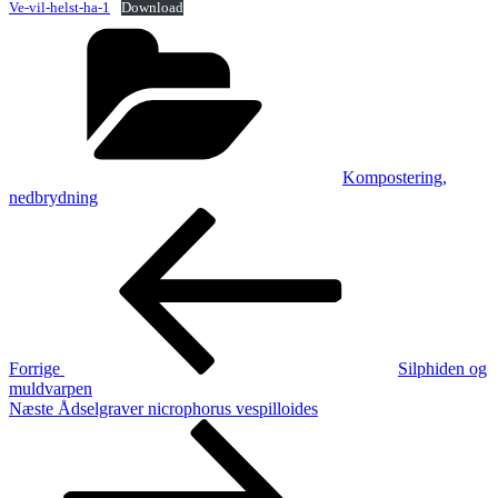
Ve-vil-helst-ha-1
Download
Kategorier
Kompostering,
nedbrydning
Indlægsnavigation
Forrige
indlæg
Forrige
Silphiden og
muldvarpen
Næste
Næste
Ådselgraver nicrophorus vespilloides
indlæg