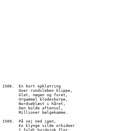
1508.  En kort opklatring
       Over rundsleben klippe,
       Glat, nøgen og furet,
       Urgammel klodeskorpe,
       Nordsøblæst i håret,
       Den kolde aftensol,
       Millioner bølgekamme.
1509.  På vej ned igen,
       En klynge vilde orkideer
       I fuldt hvidpink flor,