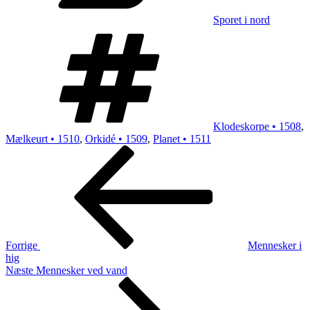
Sporet i nord
Tags
Klodeskorpe • 1508
,
Mælkeurt • 1510
,
Orkidé • 1509
,
Planet • 1511
Indlægsnavigation
Forrige
indlæg
Forrige
Mennesker i
hig
Næste
Næste
Mennesker ved vand
indlæg