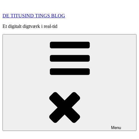
Videre
til
DE TITUSIND TINGS BLOG
indhold
Et digitalt digtværk i real-tid
Menu