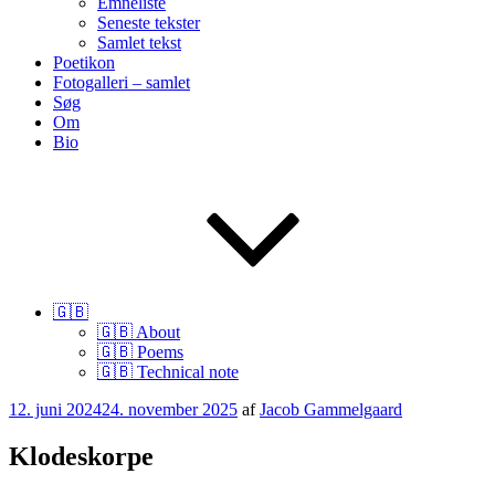
Emneliste
Seneste tekster
Samlet tekst
Poetikon
Fotogalleri – samlet
Søg
Om
Bio
🇬🇧
🇬🇧 About
🇬🇧 Poems
🇬🇧 Technical note
Udgivet
12. juni 2024
24. november 2025
af
Jacob Gammelgaard
den
Klodeskorpe