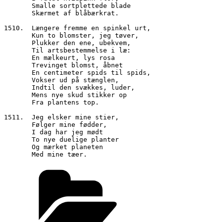
       Smalle sortplettede blade
       Skærmet af blåbærkrat.
1510.  Længere fremme en spinkel urt,
       Kun to blomster, jeg tøver,
       Plukker den ene, ubekvem,
       Til artsbestemmelse i læ:
       En mælkeurt, lys rosa
       Trevinget blomst, åbnet
       En centimeter spids til spids,
       Vokser ud på stænglen,
       Indtil den svækkes, luder,
       Mens nye skud stikker op
       Fra plantens top.
1511.  Jeg elsker mine stier,
       Følger mine fødder,
       I dag har jeg mødt
       To nye duelige planter
       Og mærket planeten
       Med mine tæer.
Kategorier