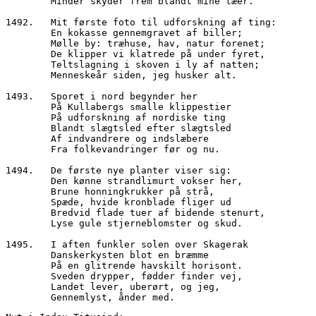
        Minder skyder frem blandt mine tæer.
1492.   Mit første foto til udforskning af ting:
        En kokasse gennemgravet af biller;
        Mølle by: træhuse, hav, natur forenet;
        De klipper vi klatrede på under fyret,
        Teltslagning i skoven i ly af natten;
        Menneskeår siden, jeg husker alt.
1493.   Sporet i nord begynder her
        På Kullabergs smalle klippestier
        På udforskning af nordiske ting
        Blandt slægtsled efter slægtsled
        Af indvandrere og indslæbere
        Fra folkevandringer før og nu.
1494.   De første nye planter viser sig:
        Den kønne strandlimurt vokser her,
        Brune honningkrukker på strå,
        Spæde, hvide kronblade fliger ud
        Bredvid flade tuer af bidende stenurt,
        Lyse gule stjerneblomster og skud.
1495.   I aften funkler solen over Skagerak
        Danskerkysten blot en bræmme
        På en glitrende havskilt horisont.
        Sveden drypper, fødder finder vej,
        Landet lever, uberørt, og jeg,
        Gennemlyst, ånder med.