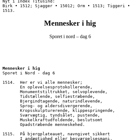
Nyt i Index Titusind:
Birk • 1512; Sjagger • 15012; Orm • 1513; Tiggeri • 
1513.
Mennesker i hig
Sporet i nord – dag 6
Mennesker i hig
Sporet i Nord - dag 6
1514.  Her er vi alle mennesker;
       En oplevelsesprotokollerende,
       Monumentstiltrukket, selvoplevende,
       Tidstællende, selfiestræbende,
       Bjergindtagende, naturindlevende,
       Sprog- og aldersdivergerende, 
       Kropsskulpturerende, klippespringende,
       Sværvægtig, tyndsålet, pustende,
       Muskelkraftudfoldende, beslutsomt
       Opadstræbende menneskehed.
1515.  På bjergplateauet, navngivet sikkert
       I andægtighed eller besværgelsesmani,