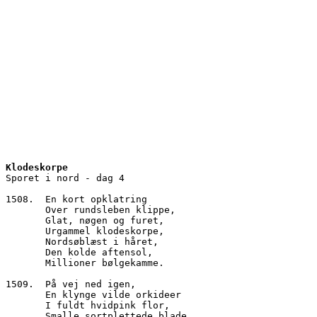
Klodeskorpe
Sporet i nord - dag 4
1508.  En kort opklatring
       Over rundsleben klippe,
       Glat, nøgen og furet,
       Urgammel klodeskorpe,
       Nordsøblæst i håret,
       Den kolde aftensol,
       Millioner bølgekamme.
1509.  På vej ned igen,
       En klynge vilde orkideer
       I fuldt hvidpink flor,
       Smalle sortplettede blade