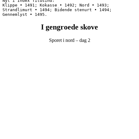
Nyt i Index Titusind:
Klippe • 1491; Kokasse • 1492; Nord • 1493; 
Strandlimurt • 1494; Bidende stenurt • 1494; 
Gennemlyst • 1495.
I gengroede skove
Sporet i nord – dag 2