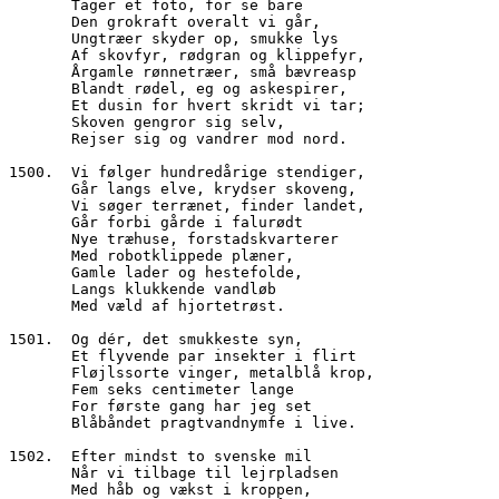
       Tager et foto, for se bare
       Den grokraft overalt vi går,
       Ungtræer skyder op, smukke lys
       Af skovfyr, rødgran og klippefyr,
       Årgamle rønnetræer, små bævreasp
       Blandt rødel, eg og askespirer,
       Et dusin for hvert skridt vi tar;
       Skoven gengror sig selv,
       Rejser sig og vandrer mod nord.
1500.  Vi følger hundredårige stendiger,
       Går langs elve, krydser skoveng,
       Vi søger terrænet, finder landet,
       Går forbi gårde i falurødt
       Nye træhuse, forstadskvarterer
       Med robotklippede plæner,
       Gamle lader og hestefolde,
       Langs klukkende vandløb
       Med væld af hjortetrøst.
1501.  Og dér, det smukkeste syn,
       Et flyvende par insekter i flirt
       Fløjlssorte vinger, metalblå krop,
       Fem seks centimeter lange
       For første gang har jeg set
       Blåbåndet pragtvandnymfe i live.
1502.  Efter mindst to svenske mil
       Når vi tilbage til lejrpladsen 
       Med håb og vækst i kroppen,