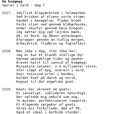
Om kvægmyg
Sporet i nord - dag 7
1517.  Idyllisk blogværksted i Telemarken
       Ved brinken af elvens sorte strøm;
       Vandet i bevægelse, flyder bredt
       Forbi stier ned gennem blåbærbuske,
       Under skovfyr gennem høje bregner.
       Jeg sætter mig ved lejrens bænk,
       Ah, et bord, og åbner notesbogen,
       Afpropper pennen en tidlig morgen,
       Arbejdstid, flodbrus og fuglefløjt.
1518.  Men ikke i dag, slet ikke her;
       Jeg er kun ét blandt utallige dyr
       Gennem umindelige tider og epoker
       Drevet halvt til vanvid af kvægmyg:
       Miniature sataner, 2-4 millimeter store,
       Stor slægt af myg, overalt i nord,
       Over totusind arter i kendes,
       Kaldet knot på dansk og norsk,
       Kognat til det engelske gnat.
1519.  Keats har skrevet om gnats:
       Et sanseligt, sublimeret naturdigt,
       Der væltede mig omkuld som ung,
 To Autumn
, perfektioneret romantik;
Et klagende sørgekor af gnats
, 
       Skrev mit forbillede, død af TB,
       Også et ideal i morbide stunder.