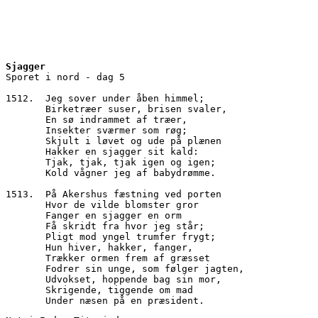
Sjagger
Sporet i nord - dag 5
1512.  Jeg sover under åben himmel;
       Birketræer suser, brisen svaler,
       En sø indrammet af træer,
       Insekter sværmer som røg;
       Skjult i løvet og ude på plænen
       Hakker en sjagger sit kald:
       Tjak, tjak, tjak igen og igen;
       Kold vågner jeg af babydrømme.
1513.  På Akershus fæstning ved porten
       Hvor de vilde blomster gror
       Fanger en sjagger en orm
       Få skridt fra hvor jeg står;
       Pligt mod yngel trumfer frygt;
       Hun hiver, hakker, fanger,
       Trækker ormen frem af græsset
       Fodrer sin unge, som følger jagten,
       Udvokset, hoppende bag sin mor,
       Skrigende, tiggende om mad
       Under næsen på en præsident.