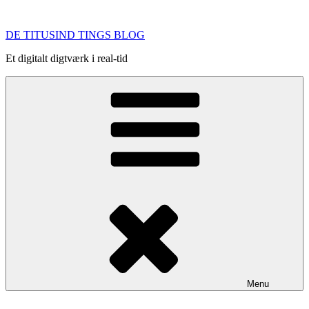
Videre
til
DE TITUSIND TINGS BLOG
indhold
Et digitalt digtværk i real-tid
Menu