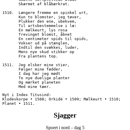
       Skærmet af blåbærkrat.
1510.  Længere fremme en spinkel urt,
       Kun to blomster, jeg tøver,
       Plukker den ene, ubekvem,
       Til artsbestemmelse i læ:
       En mælkeurt, lys rosa
       Trevinget blomst, åbnet
       En centimeter spids til spids,
       Vokser ud på stænglen,
       Indtil den svækkes, luder,
       Mens nye skud stikker op
       Fra plantens top.
1511.  Jeg elsker mine stier,
       Følger mine fødder,
       I dag har jeg mødt
       To nye duelige planter
       Og mærket planeten
       Med mine tæer.
Nyt i Index Titusind:
Klodeskorpe • 1508; Orkidé • 1509; Mælkeurt • 1510; 
Planet • 1511.
Sjagger
Sporet i nord – dag 5