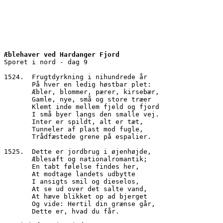
Æblehaver ved Hardanger Fjord
Sporet i nord - dag 9
1524.  Frugtdyrkning i nihundrede år
       På hver en ledig høstbar plet:
       Æbler, blommer, pærer, kirsebær,
       Gamle, nye, små og store træer
       Klemt inde mellem fjeld og fjord
       I små byer langs den smalle vej.
       Inter er spildt, alt er tæt,
       Tunneler af plast mod fugle,
       Trådfæstede grene på espalier.
1525.  Dette er jordbrug i øjenhøjde,
       Æblesaft og nationalromantik;
       En tabt følelse findes her,
       At modtage landets udbytte
       I ansigts smil og dieselos,
       At se ud over det salte vand,
       At hæve blikket op ad bjerget
       Og vide: Hertil din grænse går,
       Dette er, hvad du får.