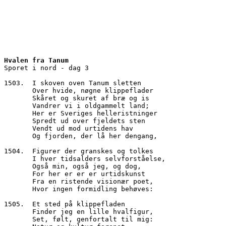
Hvalen fra Tanum
Sporet i nord - dag 3
1503.  I skoven oven Tanum sletten
       Over hvide, nøgne klippeflader
       Skåret og skuret af bræ og is
       Vandrer vi i oldgammelt land;
       Her er Sveriges helleristninger
       Spredt ud over fjeldets sten
       Vendt ud mod urtidens hav
       Og fjorden, der lå her dengang,
1504.  Figurer der granskes og tolkes 
       I hver tidsalders selvforståelse,
       Også min, også jeg, og dog,
       For her er er er urtidskunst
       Fra en ristende visionær poet,
       Hvor ingen formidling behøves:
1505.  Et sted på klippefladen
       Finder jeg en lille hvalfigur,
       Set, følt, genfortalt til mig: