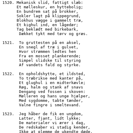
1520. Mekanisk slid, fattigt slæb:
      Et mølleskur, en hyttebolig;
      En bundrem sat på brokker,
      Sokler lagt på klippegrund,
      Blokhus vægge i gammelt træ,
      Et kighul ind, en lågedør;
      Tag beklædt med birkebark,
       Dækket tykt med tørv og græs.
1521.  To gruttesten på en aksel,
       En snegl af træ i gulvet,
       Hvor strømmen ledtes hen
       Fra en mosset plankerende;
       Simpel slidske til styring
       Af vandets fald og styrke.
1522.  En opholdshytte, et ildsted,
       To træbrikse med kanter på,
       Et glughul i en midterkævle;
       Røg, halm og stank af snavs
       Dengang ved fossen i skoven:
       Mølleren og hans unge hjælper,
       Med sygdomme, tabte tænder,
       Valne fingre i smeltevand.
1523.  Jeg håber de fik en ungdom,
       Latter, fjant, lidt lykke;
       De materialer vi ærer i dag,
       De redskaber vi stadig kender,
       Ikke at glemme de ukendte døde,