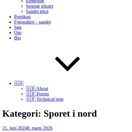
Emneliste
Seneste tekster
Samlet tekst
Poetikon
Fotogalleri – samlet
Søg
Om
Bio
🇬🇧
🇬🇧 About
🇬🇧 Poems
🇬🇧 Technical note
Kategori:
Sporet i nord
Udgivet
21. juni 2024
8. marts 2026