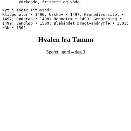
       Værkende, frisatte og våde.
Nyt i Index Titusind:
Klippehuler • 1496; Urskov • 1497; Kronodiversitet • 
1497; Rødgran • 1498; Rønnetræ • 1499; Gengroning • 
1499; Vandløb • 1500; Blåbåndet pragtvandnymfe • 1501; 
Håb • 1502.
Hvalen fra Tanum
Sporet i nord – dag 3