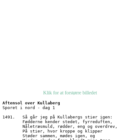
Klik for at forstørre billedet
Aftensol over Kullaberg
Sporet i nord - dag 1
1491.   Så går jeg på Kullabergs stier igen:
        Fødderne kender stedet, fyrreduften,
        Nåletræsmuld, rødder, eng og overdrev,
        På stier, hvor kroppe og klipper 
        Støder sammen, mødes igen, og