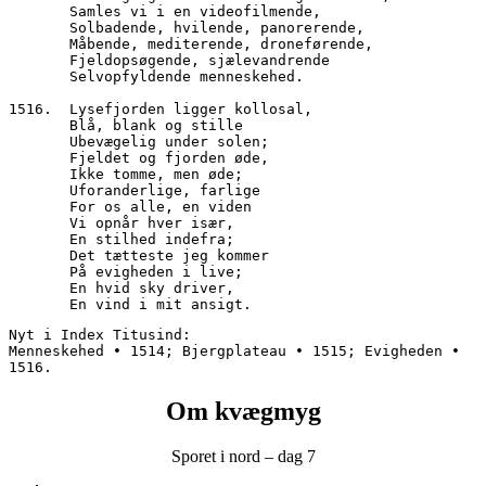
       Samles vi i en videofilmende,
       Solbadende, hvilende, panorerende,
       Måbende, mediterende, droneførende,
       Fjeldopsøgende, sjælevandrende
       Selvopfyldende menneskehed.
1516.  Lysefjorden ligger kollosal,
       Blå, blank og stille
       Ubevægelig under solen;
       Fjeldet og fjorden øde,
       Ikke tomme, men øde;
       Uforanderlige, farlige
       For os alle, en viden
       Vi opnår hver især,
       En stilhed indefra;
       Det tætteste jeg kommer
       På evigheden i live;
       En hvid sky driver,
       En vind i mit ansigt.
Nyt i Index Titusind:
Menneskehed • 1514; Bjergplateau • 1515; Evigheden • 
1516.
Om kvægmyg
Sporet i nord – dag 7