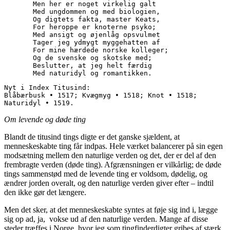
       Men her er noget virkelig galt
       Med ungdommen og med biologien,
       Og digtets fakta, master Keats,
       For heroppe er knoterne psyko;
       Med ansigt og øjenlåg opsvulmet
       Tager jeg ydmygt myggehatten af
       For mine hærdede norske kolleger;
       Og de svenske og skotske med;
       Beslutter, at jeg helt færdig
       Med naturidyl og romantikken.
Nyt i Index Titusind:
Blåbærbusk • 1517; Kvægmyg • 1518; Knot • 1518; 
Naturidyl • 1519.
Om levende og døde ting
Blandt de titusind tings digte er det ganske sjældent, at
menneskeskabte ting får indpas. Hele værket balancerer på sin egen
modsætning mellem den naturlige verden og det, der er del af den
frembragte verden (døde ting). Afgrænsningen er vilkårlig; de døde
tings sammenstød med de levende ting er voldsom, dødelig, og
ændrer jorden overalt, og den naturlige verden giver efter – indtil
den ikke gør det længere.
Men det sker, at det menneskeskabte syntes at føje sig ind i, lægge
sig op ad, ja, vokse ud af den naturlige verden. Mange af disse
steder træffes i Norge, hvor jeg som tingfinderdigter gribes af stærk