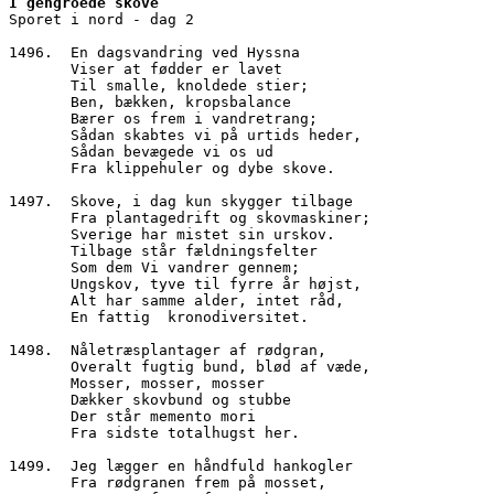
I gengroede skove
Sporet i nord - dag 2
1496.  En dagsvandring ved Hyssna
       Viser at fødder er lavet
       Til smalle, knoldede stier;
       Ben, bækken, kropsbalance
       Bærer os frem i vandretrang;
       Sådan skabtes vi på urtids heder,
       Sådan bevægede vi os ud 
       Fra klippehuler og dybe skove.
1497.  Skove, i dag kun skygger tilbage
       Fra plantagedrift og skovmaskiner;
       Sverige har mistet sin urskov.
       Tilbage står fældningsfelter
       Som dem Vi vandrer gennem;
       Ungskov, tyve til fyrre år højst,
       Alt har samme alder, intet råd,
       En fattig  kronodiversitet.
1498.  Nåletræsplantager af rødgran,
       Overalt fugtig bund, blød af væde,
       Mosser, mosser, mosser
       Dækker skovbund og stubbe
       Der står memento mori
       Fra sidste totalhugst her.
1499.  Jeg lægger en håndfuld hankogler
       Fra rødgranen frem på mosset,