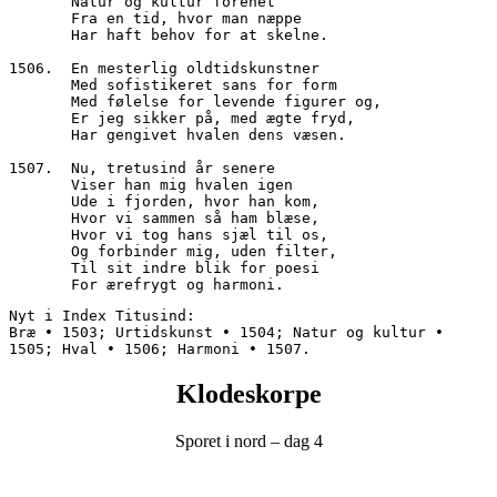
       Natur og kultur forenet
       Fra en tid, hvor man næppe
       Har haft behov for at skelne.
1506.  En mesterlig oldtidskunstner
       Med sofistikeret sans for form
       Med følelse for levende figurer og,
       Er jeg sikker på, med ægte fryd,
       Har gengivet hvalen dens væsen.
1507.  Nu, tretusind år senere
       Viser han mig hvalen igen
       Ude i fjorden, hvor han kom,
       Hvor vi sammen så ham blæse,
       Hvor vi tog hans sjæl til os,
       Og forbinder mig, uden filter,
       Til sit indre blik for poesi
       For ærefrygt og harmoni.
Nyt i Index Titusind:
Bræ • 1503; Urtidskunst • 1504; Natur og kultur • 
1505; Hval • 1506; Harmoni • 1507.
Klodeskorpe
Sporet i nord – dag 4