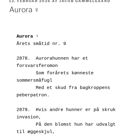
UDGIVET
12. FEBRUAR 2026
AF
JACOB GAMMELGAARD
DEN
Aurora ♀
Aurora ♀
Årets småtid nr. 9
2878.  Aurorahunnen har et 
forsvarsferomon
       Som forårets kønneste 
sommersmåfugl
       Med et skud fra bagkroppens 
peberpatron.
2879.  Hvis andre hunner er på skruk 
invasion,
       På den blomst hun har udvalgt 
til æggeskjul,