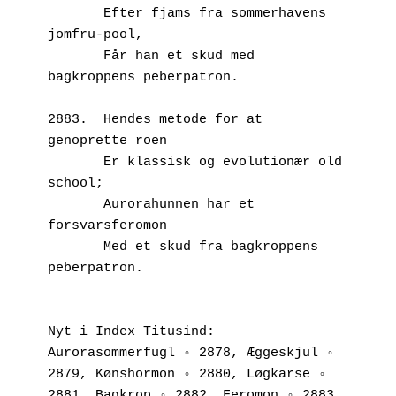
       Efter fjams fra sommerhavens 
jomfru-pool,
       Får han et skud med 
bagkroppens peberpatron.
2883.  Hendes metode for at 
genoprette roen
       Er klassisk og evolutionær old 
school;
       Aurorahunnen har et 
forsvarsferomon
       Med et skud fra bagkroppens 
peberpatron.
Nyt i Index Titusind:
Aurorasommerfugl ◦ 2878, Æggeskjul ◦ 
2879, Kønshormon ◦ 2880, Løgkarse ◦ 
2881, Bagkrop ◦ 2882, Feromon ◦ 2883.