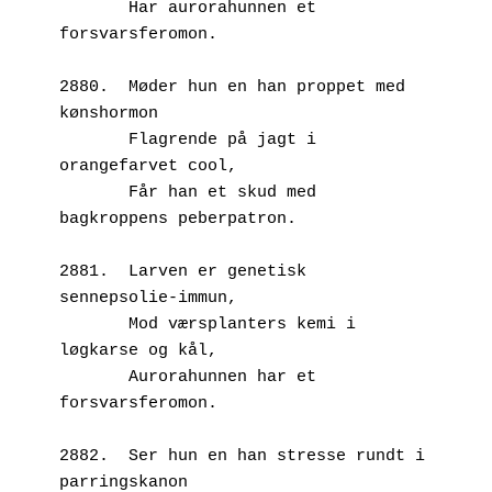
       Har aurorahunnen et 
forsvarsferomon.
2880.  Møder hun en han proppet med 
kønshormon
       Flagrende på jagt i 
orangefarvet cool,
       Får han et skud med 
bagkroppens peberpatron.
2881.  Larven er genetisk 
sennepsolie-immun,
       Mod værsplanters kemi i 
løgkarse og kål,
       Aurorahunnen har et 
forsvarsferomon.
2882.  Ser hun en han stresse rundt i 
parringskanon