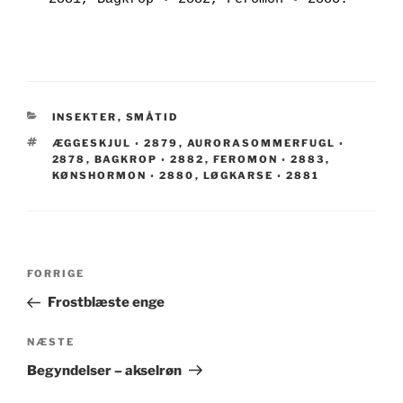
KATEGORIER
INSEKTER
,
SMÅTID
TAGS
ÆGGESKJUL ◦ 2879
,
AURORASOMMERFUGL ◦
2878
,
BAGKROP ◦ 2882
,
FEROMON ◦ 2883
,
KØNSHORMON ◦ 2880
,
LØGKARSE ◦ 2881
Indlægsnavigation
Forrige
FORRIGE
indlæg
Frostblæste enge
Næste
NÆSTE
indlæg
Begyndelser – akselrøn