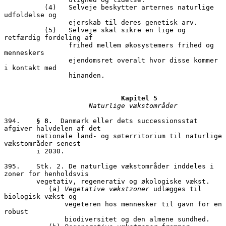
          (4)	Selveje beskytter arternes naturlige 
udfoldelse og 

                ejerskab til deres genetisk arv.

          (5)	Selveje skal sikre en lige og 
retfærdig fordeling af 

                frihed mellem økosystemers frihed og 
menneskers           

                ejendomsret overalt hvor disse kommer 
i kontakt med 

                hinanden.

Kapitel 5
Naturlige vækstområder
394.	
§ 8. 
 Danmark eller dets successionsstat 
afgiver halvdelen af det 

        nationale land- og søterritorium til naturlige 
vækstområder senest 

        i 2030.

395.	Stk. 2. De naturlige vækstområder inddeles i 
zoner for henholdsvis 

        vegetativ, regenerativ og økologiske vækst.

           (a) 
Vegetative vækstzoner
 udlægges til 
biologisk vækst og     

               vegeteren hos mennesker til gavn for en 
robust 

               biodiversitet og den almene sundhed. 
