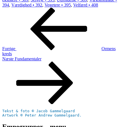
394
,
Værdighed • 392
,
Vegetere • 395
,
Velfærd • 408
Indlægsnavigation
Forrige
indlæg
Forrige
Ormens
kreds
Næste
Næste
Fundamentaler
indlæg
Tekst & foto © Jacob Gammelgaard
Artwork © Peter Andrew Gammelgaard.
Emnegrupper – menu