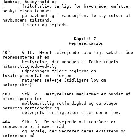
dambrug, husdyrhold og 

        friluftsliv. Særligt for havområder omfatter 
beskyttelsen faunaen 

        på havbund og i vandsøjlen, forstyrrelser af 
havbundens tilstand, 

        fiskeri og sejlads.

                           Repræsentation
402.	
§ 11.
  Hvert selvejende naturligt vækstområde 
repræsenteres af en 

        bestyrelse, der udpeges af Folketingets 
naturrettigheds¬udvalg. 

        Udpegningen følger reglerne om 
lokalrepræsentation i lov om 

        naturens selveje (tidligere lov om 
naturparker). 

403.	Stk. 2.  Bestyrelsens medlemmer er bundet af 
principperne for 

        mellemartslig retfærdighed og varetager 
naturens rettigheder og 

        selvejets forpligtelser efter denne lov. 

404.	Stk. 3.  De selvejende naturområder er 
repræsenteret i nævn, råd 

        og udvalg, der vedrører deres eksistens og 
interesser på  
