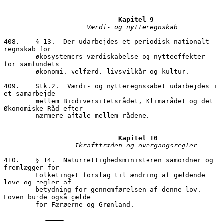
Kapitel 9
Værdi- og nytteregnskab
408.	§ 13.  Der udarbejdes et periodisk nationalt 
regnskab for 

        økosystemers værdiskabelse og nytteeffekter 
for samfundets 

        økonomi, velfærd, livsvilkår og kultur. 

409.	Stk.2.  Værdi- og nytteregnskabet udarbejdes i 
et samarbejde 

        mellem Biodiversitetsrådet, Klimarådet og det 
Økonomiske Råd efter 

        nærmere aftale mellem rådene.

Kapitel 10
Ikrafttræden og overgangsregler
410.	§ 14.  Naturrettighedsministeren samordner og 
fremlægger for 

        Folketinget forslag til ændring af gældende 
love og regler af 

        betydning for gennemførelsen af denne lov.  
Loven burde også gælde 

Kategorier