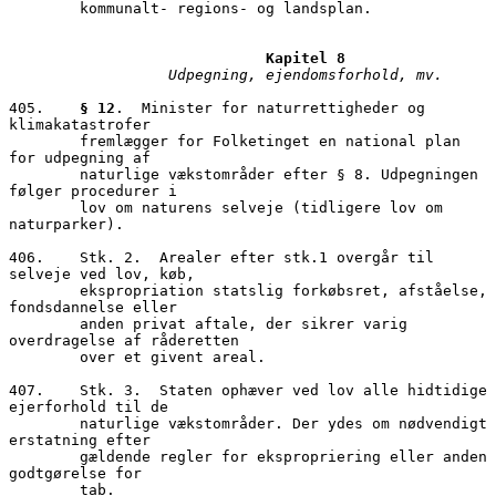
        kommunalt- regions- og landsplan.

                  Udpegning, ejendomsforhold, mv.
405.	
§ 12
.  Minister for naturrettigheder og 
klimakatastrofer 

        fremlægger for Folketinget en national plan 
for udpegning af 

        naturlige vækstområder efter § 8. Udpegningen 
følger procedurer i 

        lov om naturens selveje (tidligere lov om 
naturparker).

406.	Stk. 2.  Arealer efter stk.1 overgår til 
selveje ved lov, køb, 

        ekspropriation statslig forkøbsret, afståelse, 
fondsdannelse eller 

        anden privat aftale, der sikrer varig 
overdragelse af råderetten 

        over et givent areal.

407.	Stk. 3.  Staten ophæver ved lov alle hidtidige 
ejerforhold til de 

        naturlige vækstområder. Der ydes om nødvendigt 
erstatning efter 

        gældende regler for ekspropriering eller anden 
godtgørelse for  

        tab.
