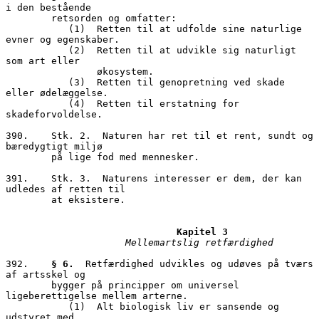
i den bestående 

        retsorden og omfatter:

           (1)	Retten til at udfolde sine naturlige 
evner og egenskaber.

           (2)	Retten til at udvikle sig naturligt 
som art eller 

                økosystem.

           (3)	Retten til genopretning ved skade 
eller ødelæggelse.

           (4)	Retten til erstatning for 
skadeforvoldelse.

390.	Stk. 2.  Naturen har ret til et rent, sundt og 
bæredygtigt miljø           

        på lige fod med mennesker.

391.	Stk. 3.  Naturens interesser er dem, der kan 
udledes af retten til 

        at eksistere.

Kapitel 3
Mellemartslig retfærdighed
392.	
§ 6. 
 Retfærdighed udvikles og udøves på tværs 
af artsskel og 

        bygger på principper om universel 
ligeberettigelse mellem arterne. 

           (1)	Alt biologisk liv er sansende og 
udstyret med 
