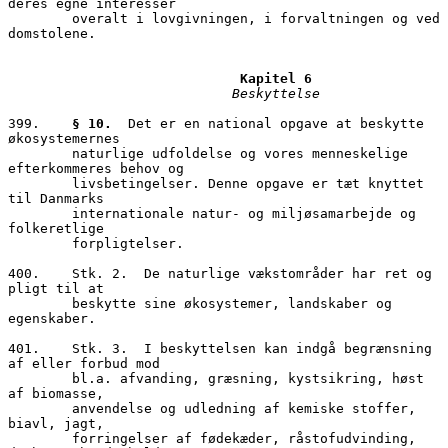
deres egne interesser 

        overalt i lovgivningen, i forvaltningen og ved 
domstolene.

Kapitel 6
Beskyttelse
399.	
§ 10.
  Det er en national opgave at beskytte 
økosystemernes          

        naturlige udfoldelse og vores menneskelige 
efterkommeres behov og 

        livsbetingelser. Denne opgave er tæt knyttet 
til Danmarks 

        internationale natur- og miljøsamarbejde og 
folkeretlige 

        forpligtelser.

400.	Stk. 2.  De naturlige vækstområder har ret og 
pligt til at 

        beskytte sine økosystemer, landskaber og 
egenskaber. 

401.	Stk. 3.  I beskyttelsen kan indgå begrænsning 
af eller forbud mod 

        bl.a. afvanding, græsning, kystsikring, høst 
af biomasse, 

        anvendelse og udledning af kemiske stoffer, 
biavl, jagt, 

        forringelser af fødekæder, råstofudvinding, 