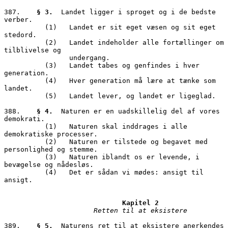
387.	
§ 3.
  Landet ligger i sproget og i de bedste 
verber. 

          (1)	Landet er sit eget væsen og sit eget 
stedord.

          (2)	Landet indeholder alle fortællinger om 
tilblivelse og  

                undergang.

          (3)	Landet tabes og genfindes i hver 
generation. 

          (4)	Hver generation må lære at tænke som 
landet.

          (5)	Landet lever, og landet er ligeglad.

388.	
§ 4.
  Naturen er en uadskillelig del af vores 
demokrati. 

          (1)	Naturen skal inddrages i alle 
demokratiske processer.

          (2)	Naturen er tilstede og begavet med 
personlighed og stemme. 

          (3)	Naturen iblandt os er levende, i 
bevægelse og nådesløs.

          (4)	Det er sådan vi mødes: ansigt til 
ansigt.

Kapitel 2
Retten til at eksistere
389.	
§ 5.
  Naturens ret til at eksistere anerkendes 