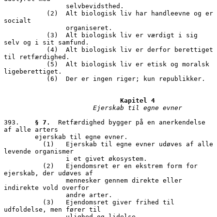
                selvbevidsthed.

           (2)	Alt biologisk liv har handleevne og er 
socialt 

                organiseret.

           (3)	Alt biologisk liv er værdigt i sig 
selv og i sit samfund.

           (4)	Alt biologisk liv er derfor berettiget 
til retfærdighed.

           (5)	Alt biologisk liv er etisk og moralsk 
ligeberettiget.

           (6)	Der er ingen riger; kun republikker.

Kapitel 4
Ejerskab til egne evner
393.	
§ 7.
  Retfærdighed bygger på en anerkendelse 
af alle arters 

        ejerskab til egne evner.

          (1)	Ejerskab til egne evner udøves af alle 
levende organismer 

                i et givet økosystem.

          (2)	Ejendomsret er en ekstrem form for 
ejerskab, der udøves af 

                mennesker gennem direkte eller 
indirekte vold overfor 

                andre arter.

          (3)	Ejendomsret giver frihed til 
udfoldelse, men fører til 

                ulighed og lidelse.
