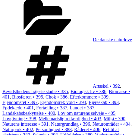
De danske naturlove
Tags
Artsskel • 392
,
Bevidsthedens højeste stadie • 385
,
Biologisk liv • 386
,
Biomasse •
401
,
Biosfæren • 395
,
Chok • 386
,
Efterkommere • 399
,
Ejendomsret • 397
,
Ejendomsret: vold • 393
,
Ejereskab • 393
,
Fødekæde • 401
,
Fortælling • 387
,
Landet • 387
,
Landskabsbeskyttelse • 400
,
Lov om naturens selveje • 405
,
Lovgivning • 398
,
Mellemartslig retfærdighed • 403
,
Miljø • 390
,
Naturens interesse • 391
,
Naturgrundlag • 396
,
Naturområder • 404
,
Naturpark • 402
,
Personlighed • 388
,
Råderet • 406
,
Ret til at
eksistere • 389
,
Selveje • 393
,
Udfoldelse • 389
,
Vækstområde •