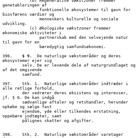
           (b) 
Regenerative vækstzoner
 fremmer 
genetableringen af 

               funktionelle økosystemer til gavn for 
biosfærens værdier og 

               menneskers kulturelle og sociale 
udvikling.

           (c) 
Økologiske vækstzoner
 fremmer 
økonomiske aktiviteter i 

               partnerskab med den selvejende natur 
til gavn for en 

               bæredygtig samfundsøkonomi.

396.	
§ 9.
  De naturlige vækstområder og deres 
økosystemer ejer sig 

        selv. De er levende dele af naturgrundlaget og 
af det omgivende 

        samfund.

397.	Stk. 1.  Naturlige vækstområder indtræder i 
alle retlige forhold, 

        der vedrører deres eksistens og interesser, 
jf. § 6. De kan indgå 

        sædvanlige aftaler og retshandler, herunder 
opkøbe og sælge fast 

        ejendom, yde eller tilkendes erstatning, 
oppebære indtægter, samt 

        pålignes skatter og afgifter.

398.	Stk. 2.  Naturlige vækstområder varetager 