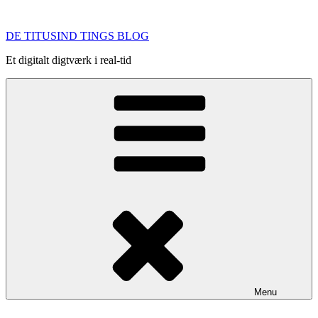
Videre
til
DE TITUSIND TINGS BLOG
indhold
Et digitalt digtværk i real-tid
Menu