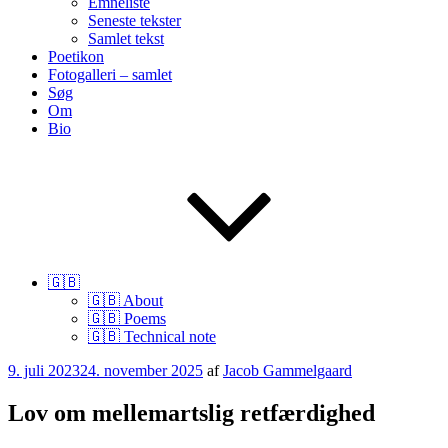
Emneliste
Seneste tekster
Samlet tekst
Poetikon
Fotogalleri – samlet
Søg
Om
Bio
🇬🇧
🇬🇧 About
🇬🇧 Poems
🇬🇧 Technical note
Udgivet
9. juli 2023
24. november 2025
af
Jacob Gammelgaard
den
Lov om mellemartslig retfærdighed