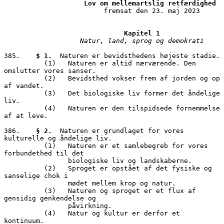
Lov om mellemartslig retfærdighed
                         fremsat den 23. maj 2023

Kapitel 1 
385.	
$ 1.
  Naturen er bevidsthedens højeste stadie. 

          (1)	Naturen er altid nærværende. Den 
omslutter vores sanser.

          (2)	Bevidsthed vokser frem af jorden og op 
af vandet. 

          (3)	Det biologiske liv former det åndelige 
liv. 

          (4)	Naturen er den tilspidsede fornemmelse 
af at leve.

386.	
§ 2.
  Naturen er grundlaget for vores 
kulturelle og åndelige liv. 

          (1)   Naturen er et samlebegreb for vores 
forbundethed til det

                biologiske liv og landskaberne.

          (2)	Sproget er opstået af det fysiske og 
sanselige chok i

                mødet mellem krop og natur.

          (3)	Naturen og sproget er et flux af 
gensidig genkendelse og

                påvirkning. 

          (4)	Natur og kultur er derfor et 
kontinuum.
