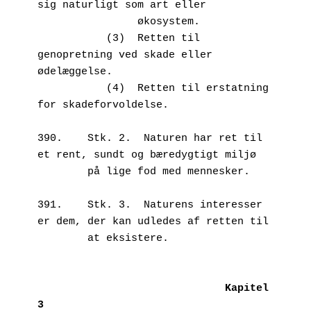
sig naturligt som art eller 

                økosystem.

           (3)	Retten til 
genopretning ved skade eller 
ødelæggelse.

           (4)	Retten til erstatning 
for skadeforvoldelse.

390.	Stk. 2.  Naturen har ret til 
et rent, sundt og bæredygtigt miljø           

        på lige fod med mennesker.

391.	Stk. 3.  Naturens interesser 
er dem, der kan udledes af retten til 

        at eksistere.

Kapitel 
3