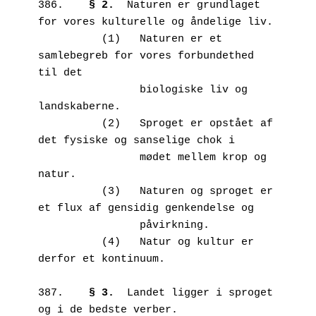
386.	
§ 2.
  Naturen er grundlaget 
for vores kulturelle og åndelige liv. 

          (1)   Naturen er et 
samlebegreb for vores forbundethed 
til det

                biologiske liv og 
landskaberne.

          (2)	Sproget er opstået af 
det fysiske og sanselige chok i

                mødet mellem krop og 
natur.

          (3)	Naturen og sproget er 
et flux af gensidig genkendelse og

                påvirkning. 

          (4)	Natur og kultur er 
derfor et kontinuum.

387.	
§ 3.
  Landet ligger i sproget 
og i de bedste verber. 
