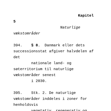
Kapitel 
5
Naturlige 
vækstområder
394.	
§ 8. 
 Danmark eller dets 
successionsstat afgiver halvdelen af 
det 

        nationale land- og 
søterritorium til naturlige 
vækstområder senest 

        i 2030.

395.	Stk. 2. De naturlige 
vækstområder inddeles i zoner for 
henholdsvis 

        vegetativ, regenerativ og 