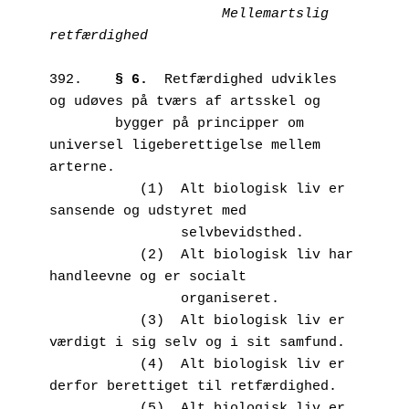
Mellemartslig 
retfærdighed
392.	
§ 6. 
 Retfærdighed udvikles 
og udøves på tværs af artsskel og 

        bygger på principper om 
universel ligeberettigelse mellem 
arterne. 

           (1)	Alt biologisk liv er 
sansende og udstyret med 

                selvbevidsthed.

           (2)	Alt biologisk liv har 
handleevne og er socialt 

                organiseret.

           (3)	Alt biologisk liv er 
værdigt i sig selv og i sit samfund.

           (4)	Alt biologisk liv er 
derfor berettiget til retfærdighed.

           (5)	Alt biologisk liv er 