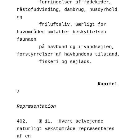
        forringelser af fødekæder, 
råstofudvinding, dambrug, husdyrhold 
og 

        friluftsliv. Særligt for 
havområder omfatter beskyttelsen 
faunaen 

        på havbund og i vandsøjlen, 
forstyrrelser af havbundens tilstand, 

        fiskeri og sejlads.

Kapitel 
Repræsentation
402.	
§ 11.
  Hvert selvejende 
naturligt vækstområde repræsenteres 
af en 
