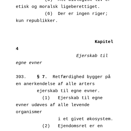
etisk og moralsk ligeberettiget.

           (6)	Der er ingen riger; 
kun republikker.

Kapitel 
4
Ejerskab til 
egne evner
393.	
§ 7.
  Retfærdighed bygger på 
en anerkendelse af alle arters 

        ejerskab til egne evner.

          (1)	Ejerskab til egne 
evner udøves af alle levende 
organismer 

                i et givet økosystem.

          (2)	Ejendomsret er en 