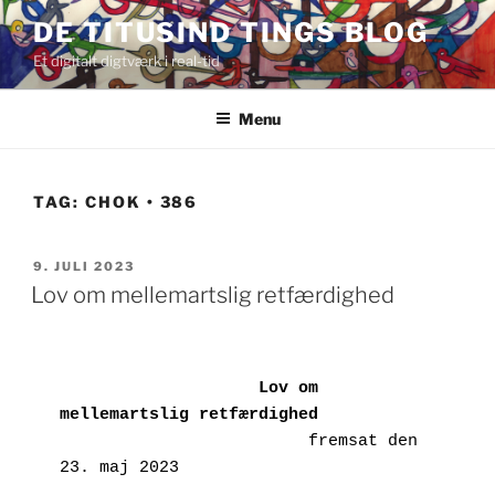
Videre
DE TITUSIND TINGS BLOG
til
Et digitalt digtværk i real-tid
indhold
Menu
TAG:
CHOK • 386
UDGIVET
9. JULI 2023
DEN
Lov om mellemartslig retfærdighed
Lov om 
mellemartslig retfærdighed
                         fremsat den 
23. maj 2023
