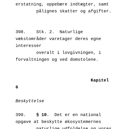
erstatning, oppebære indtægter, samt 

        pålignes skatter og afgifter.

398.	Stk. 2.  Naturlige 
vækstområder varetager deres egne 
interesser 

        overalt i lovgivningen, i 
forvaltningen og ved domstolene.

Kapitel 
6
Beskyttelse
399.	
§ 10.
  Det er en national 
opgave at beskytte økosystemernes          

        naturlige udfoldelse og vores 