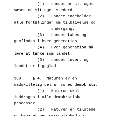
          (1)	Landet er sit eget 
væsen og sit eget stedord.

          (2)	Landet indeholder 
alle fortællinger om tilblivelse og  

                undergang.

          (3)	Landet tabes og 
genfindes i hver generation. 

          (4)	Hver generation må 
lære at tænke som landet.

          (5)	Landet lever, og 
landet er ligeglad.

388.	
§ 4.
  Naturen er en 
uadskillelig del af vores demokrati. 

          (1)	Naturen skal 
inddrages i alle demokratiske 
processer.

          (2)	Naturen er tilstede 
og begavet med personlighed og 