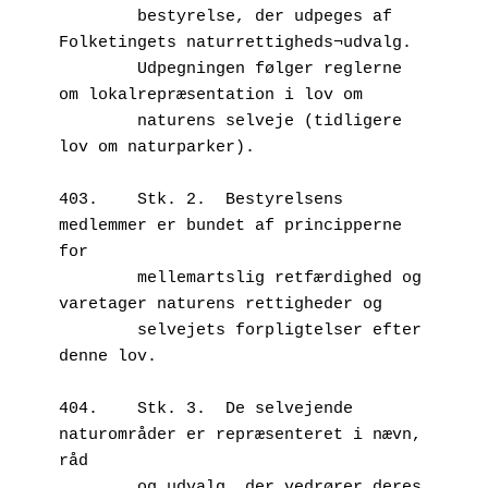
        bestyrelse, der udpeges af 
Folketingets naturrettigheds¬udvalg. 

        Udpegningen følger reglerne 
om lokalrepræsentation i lov om 

        naturens selveje (tidligere 
lov om naturparker). 

403.	Stk. 2.  Bestyrelsens 
medlemmer er bundet af principperne 
for 

        mellemartslig retfærdighed og 
varetager naturens rettigheder og 

        selvejets forpligtelser efter 
denne lov. 

404.	Stk. 3.  De selvejende 
naturområder er repræsenteret i nævn, 
råd 

        og udvalg, der vedrører deres 