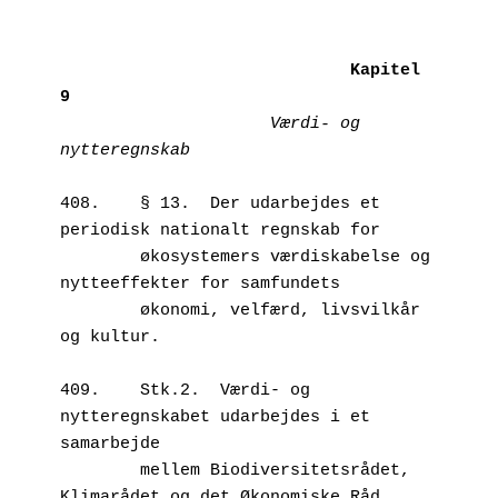
Kapitel 
9
Værdi- og 
nytteregnskab
408.	§ 13.  Der udarbejdes et 
periodisk nationalt regnskab for 

        økosystemers værdiskabelse og 
nytteeffekter for samfundets 

        økonomi, velfærd, livsvilkår 
og kultur. 

409.	Stk.2.  Værdi- og 
nytteregnskabet udarbejdes i et 
samarbejde 

        mellem Biodiversitetsrådet, 
Klimarådet og det Økonomiske Råd 