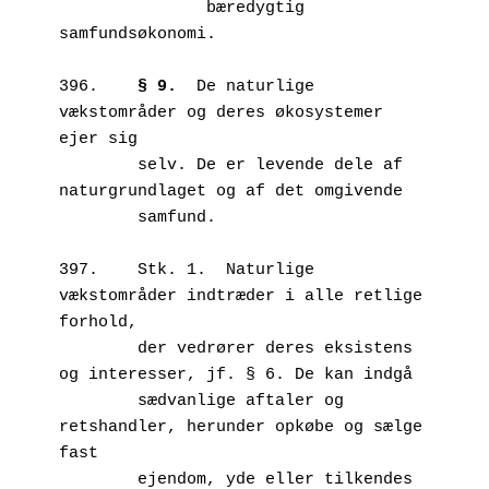
               bæredygtig 
samfundsøkonomi.

396.	
§ 9.
  De naturlige 
vækstområder og deres økosystemer 
ejer sig 

        selv. De er levende dele af 
naturgrundlaget og af det omgivende 

        samfund.

397.	Stk. 1.  Naturlige 
vækstområder indtræder i alle retlige 
forhold, 

        der vedrører deres eksistens 
og interesser, jf. § 6. De kan indgå 

        sædvanlige aftaler og 
retshandler, herunder opkøbe og sælge 
fast 

        ejendom, yde eller tilkendes 