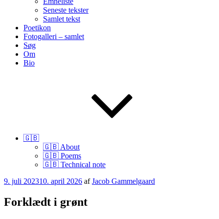
Emneliste
Seneste tekster
Samlet tekst
Poetikon
Fotogalleri – samlet
Søg
Om
Bio
🇬🇧
🇬🇧 About
🇬🇧 Poems
🇬🇧 Technical note
Udgivet
9. juli 2023
10. april 2026
af
Jacob Gammelgaard
den
Forklædt i grønt