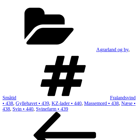
Kategorier
Agrarland og by
,
Tags
Småtid
Fralandsvind
• 438
,
Gyllehavet • 439
,
KZ-lader • 440
,
Massemord • 438
,
Næse •
438
,
Svin • 440
,
Svinefarm • 439
Indlægsnavigation
Forrige
indlæg