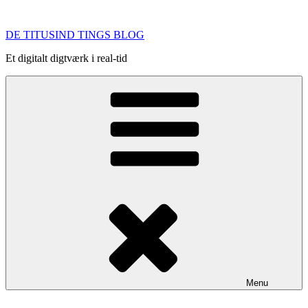
Videre
til
DE TITUSIND TINGS BLOG
indhold
Et digitalt digtværk i real-tid
Menu