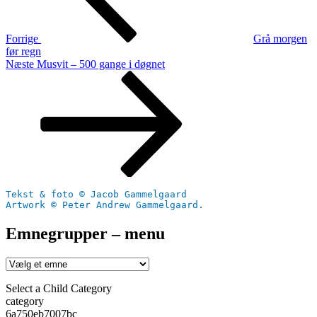
Forrige
Grå morgen
før regn
Næste
Næste
Musvit – 500 gange i døgnet
indlæg
Tekst & foto © Jacob Gammelgaard
Artwork © Peter Andrew Gammelgaard.
Emnegrupper – menu
Select a Child Category
category
6a750eb7007bc