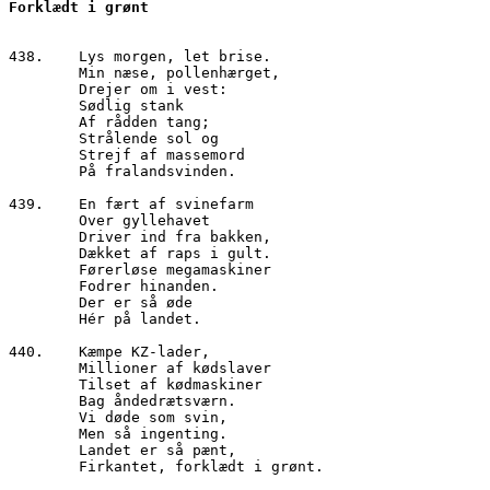
438.	Lys morgen, let brise.

        Min næse, pollenhærget,

        Drejer om i vest:

        Sødlig stank

        Af rådden tang;

        Strålende sol og 

        Strejf af massemord

        På fralandsvinden.

439.	En fært af svinefarm

        Over gyllehavet

        Driver ind fra bakken,

        Dækket af raps i gult.

        Førerløse megamaskiner

        Fodrer hinanden.

        Der er så øde

        Hér på landet.

440.	Kæmpe KZ-lader,

        Millioner af kødslaver

        Tilset af kødmaskiner

        Bag åndedrætsværn.

        Vi døde som svin,

        Men så ingenting.

        Landet er så pænt,

        Firkantet, forklædt i grønt.
