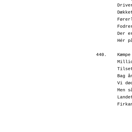
        Driver ind fra bakken,

        Dækket af raps i gult.

        Førerløse megamaskiner

        Fodrer hinanden.

        Der er så øde

        Hér på landet.

440.	Kæmpe KZ-lader,

        Millioner af kødslaver

        Tilset af kødmaskiner

        Bag åndedrætsværn.

        Vi døde som svin,

        Men så ingenting.

        Landet er så pænt,

        Firkantet, forklædt i grønt.
