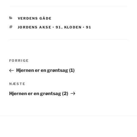
KATEGORIER
VERDENS GÅDE
TAGS
JORDENS AKSE • 91
,
KLODEN • 91
Indlægsnavigation
Forrige
FORRIGE
indlæg
Hjernen er en grøntsag (1)
Næste
NÆSTE
indlæg
Hjernen er en grøntsag (2)