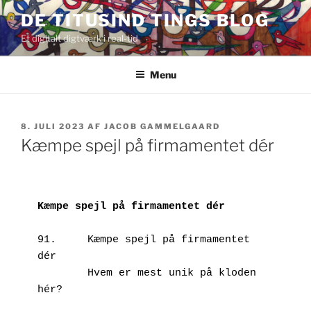
Videre
DE TITUSIND TINGS BLOG
til
Et digitalt digtværk i real-tid
indhold
Menu
UDGIVET
8. JULI 2023
AF
JACOB GAMMELGAARD
DEN
Kæmpe spejl på firmamentet dér
Kæmpe spejl på firmamentet dér
91.	Kæmpe spejl på firmamentet 
dér

        Hvem er mest unik på kloden 
hér?
