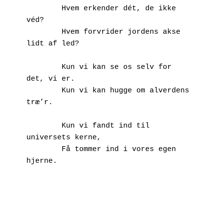
        Hvem erkender dét, de ikke 
véd?

        Hvem forvrider jordens akse 
lidt af led?

        Kun vi kan se os selv for 
det, vi er.

        Kun vi kan hugge om alverdens 
træ’r.

        Kun vi fandt ind til 
universets kerne,

        Få tommer ind i vores egen 
hjerne.
