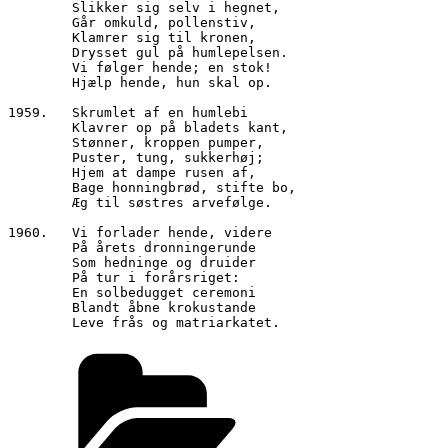
        Slikker sig selv i hegnet,
        Går omkuld, pollenstiv,
        Klamrer sig til kronen,
        Drysset gul på humlepelsen.
        Vi følger hende; en stok!
        Hjælp hende, hun skal op.
1959.	Skrumlet af en humlebi
        Klavrer op på bladets kant,
        Stønner, kroppen pumper,
        Puster, tung, sukkerhøj;
        Hjem at dampe rusen af,
        Bage honningbrød, stifte bo,
        Æg til søstres arvefølge.
1960.	Vi forlader hende, videre
        På årets dronningerunde
        Som hedninge og druider
        På tur i forårsriget:
        En solbedugget ceremoni
        Blandt åbne krokustande
        Leve frås og matriarkatet.
Kategorier