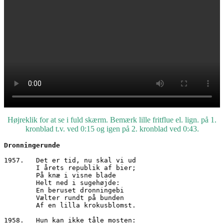
Højreklik for at se i fuld skærm. Bemærk lille fritflue el. lign. på 1.
kronblad t.v. ved 0:15 og igen på 2. kronblad ved 0:43.
Dronningerunde
1957.	Det er tid, nu skal vi ud
        I årets republik af bier;
        På knæ i visne blade
        Helt ned i sugehøjde:
        En beruset dronningebi
        Vælter rundt på bunden
        Af en lilla krokusblomst.
1958.	Hun kan ikke tåle mosten: