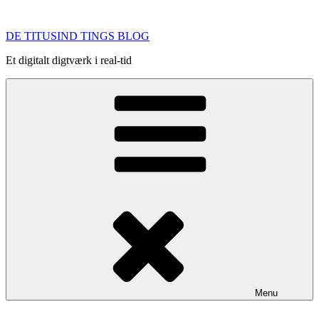
Videre
til
DE TITUSIND TINGS BLOG
indhold
Et digitalt digtværk i real-tid
Menu