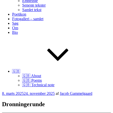
Emneliste
Seneste tekster
Samlet tekst
Poetikon
Fotogalleri – samlet
Søg
Om
Bio
🇬🇧
🇬🇧 About
🇬🇧 Poems
🇬🇧 Technical note
Udgivet
8. marts 2025
24. november 2025
af
Jacob Gammelgaard
den
Dronningerunde