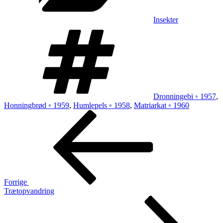
Insekter
Tags
Dronningebi ◦ 1957
,
Honningbrød ◦ 1959
,
Humlepels ◦ 1958
,
Matriarkat ◦ 1960
Indlægsnavigation
Forrige
indlæg
Forrige
Trætopvandring
Næste
indlæg