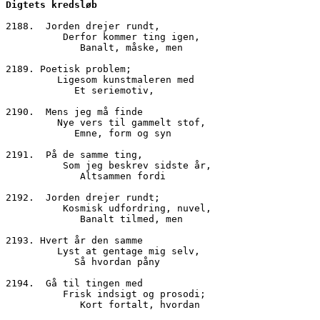
Digtets kredsløb
2188.  Jorden drejer rundt,
          Derfor kommer ting igen,
             Banalt, måske, men
2189. Poetisk problem;
         Ligesom kunstmaleren med
            Et seriemotiv,
2190.  Mens jeg må finde
         Nye vers til gammelt stof,
            Emne, form og syn
2191.  På de samme ting,
          Som jeg beskrev sidste år,
             Altsammen fordi
2192.  Jorden drejer rundt;
          Kosmisk udfordring, nuvel,
             Banalt tilmed, men
2193. Hvert år den samme
         Lyst at gentage mig selv,
            Så hvordan påny
2194.  Gå til tingen med
          Frisk indsigt og prosodi;
             Kort fortalt, hvordan