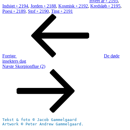
Hvert år ◦ 2193
,
Indsigt ◦ 2194
,
Jorden ◦ 2188
,
Kosmisk ◦ 2192
,
Kredsløb ◦ 2195
,
Poesi ◦ 2189
,
Stof ◦ 2190
,
Ting ◦ 2191
Indlægsnavigation
Forrige
indlæg
Forrige
De døde
insekters dag
Næste
Næste
Skorpionflue (2)
indlæg
Tekst & foto © Jacob Gammelgaard
Artwork © Peter Andrew Gammelgaard.