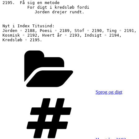
2195.  Få sig en metode
          For digt i kredsløb fordi
             Jorden drejer rundt.
Nyt i Index Titusind:
Jorden ◦ 2188, Poesi ◦ 2189, Stof ◦ 2190, Ting ◦ 2191, 
Kosmisk ◦ 2192, Hvert år ◦ 2193, Indsigt ◦ 2194, 
Kredsløb ◦ 2195.
Kategorier
Sprog og digt
Tags