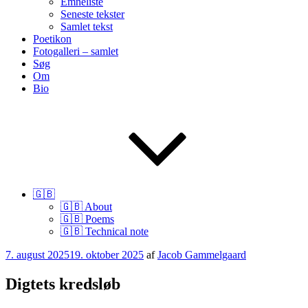
Emneliste
Seneste tekster
Samlet tekst
Poetikon
Fotogalleri – samlet
Søg
Om
Bio
🇬🇧
🇬🇧 About
🇬🇧 Poems
🇬🇧 Technical note
Udgivet
7. august 2025
19. oktober 2025
af
Jacob Gammelgaard
den
Digtets kredsløb