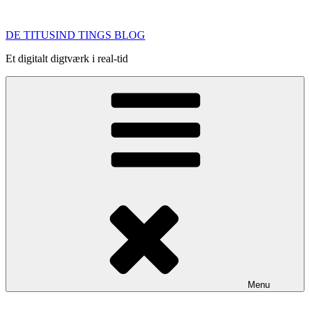
Videre
til
DE TITUSIND TINGS BLOG
indhold
Et digitalt digtværk i real-tid
Menu